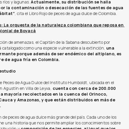
os ríos y lagunas. 
Actualmente, su distribución se halla 
por la contaminación o desecación de las fuentes de agua 
ábitat”
, cita el Libro Rojo de peces de agua dulce de Colombia.
: La orquesta de la naturaleza colombiana que reposa en 
lonial de Boyacá
ración de amenazas, el Capitán de la Sabana descubierto por 
 catalogado como una especie vulnerable a la extinción, 
una 
rmante porque además de ser endémico del altiplano, es 
re de agua fría en Colombia.
estudio
e Peces de Agua Dulce del Instituto Humboldt, ubicada en el 
n Agustín en Villa de Leyva, 
cuenta con cerca de 200.000 
la mayoría recolectados en la cuenca del Orinoco, 
auca y Amazonas, y que están distribuidos en más de 
.
ón de peces de agua dulce más grande del país. Cada uno de los 
ne una historia que nos permite ampliar los conocimientos sobre 
stribución y 
composición de las especies, al igual que los 