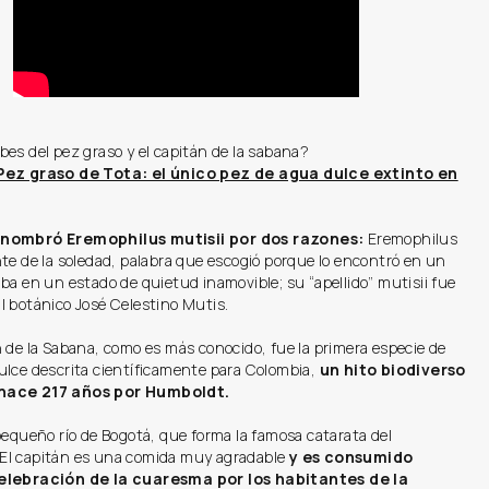
es del pez graso y el capitán de la sabana?
Pez graso de Tota: el único pez de agua dulce extinto en
nombró Eremophilus mutisii por dos razones:
Eremophilus
te de la soledad, palabra que escogió porque lo encontró en un
ba en un estado de quietud inamovible; su “apellido” mutisii fue
l botánico José Celestino Mutis.
 de la Sabana, como es más conocido, fue la primera especie de
ulce descrita científicamente para Colombia,
un hito biodiverso
hace 217 años por Humboldt.
pequeño río de Bogotá, que forma la famosa catarata del
l capitán es una comida muy agradable
y es consumido
elebración de la cuaresma por los habitantes de la