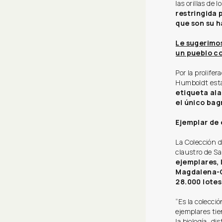
las orillas de l
restringida 
que son su h
Le sugerimos
un pueblo co
Por la prolife
Humboldt está
etiqueta ala
el único bag
Ejemplar de 
La Colección d
claustro de Sa
ejemplares, 
Magdalena-C
28.000 lotes
“Es la colecci
ejemplares tie
la biología, di