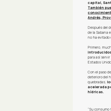
capital, San
También pued
conocimiento
Andrés, Prov
Después del de
de la Sabana 
no ha evitado 
Primero, much
introducidos
para así servi
Estados Unido
Con el paso d
deterioro del 
quebradas,
lo
acelerada pé
hídricas.
“Su consumo f