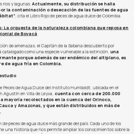
los ríos y lagunas.
Actualmente, su distribución se halla
por la contaminación o desecación de las fuentes de agua
ábitat”
, cita el Libro Rojo de peces de agua dulce de Colombia.
s: La orquesta de la naturaleza colombiana que reposa en
lonial de Boyacá
ración de amenazas, el Capitán de la Sabana descubierto por
 catalogado como una especie vulnerable a la extinción,
una
armante porque además de ser endémico del altiplano, es
re de agua fría en Colombia.
estudio
de Peces de Agua Dulce del Instituto Humboldt, ubicada en el
n Agustín en Villa de Leyva,
cuenta con cerca de 200.000
la mayoría recolectados en la cuenca del Orinoco,
auca y Amazonas, y que están distribuidos en más de
.
ón de peces de agua dulce más grande del país. Cada uno de los
ne una historia que nos permite ampliar los conocimientos sobre la