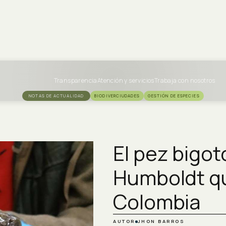
Transparencia
Atención y servicios
Trabaja con nosotros
NOTAS DE ACTUALIDAD
BIODIVERCIUDADES
GESTIÓN DE ESPECIES
El pez bigo
Humboldt qu
Colombia
AUTOR
JHON BARROS