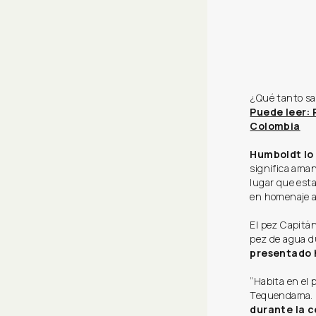
¿Qué tanto sab
Puede leer: 
Colombia
Humboldt lo 
significa aman
lugar que esta
en homenaje a
El pez Capitán
pez de agua d
presentado 
“Habita en el 
Tequendama. E
durante la c