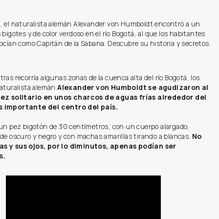
, el naturalista alemán Alexander von Humboldt encontró a un
 bigotes y de color verdoso en el río Bogotá, al que los habitantes
ocían como Capitán de la Sabana. Descubre su historia y secretos.
ras recorría algunas zonas de la cuenca alta del río Bogotá, los
naturalista alemán
Alexander von Humboldt se agudizaron al
pez solitario en unos charcos de aguas frías alrededor del
 importante del centro del país.
 un pez bigotón de 30 centímetros, con un cuerpo alargado,
de oscuro y negro y con machas amarillas tirando a blancas.
No
s y sus ojos, por lo diminutos, apenas podían ser
s.