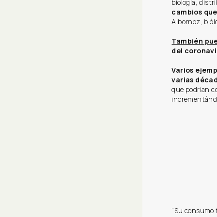
biología, dist
cambios que 
Albornoz, biól
También pue
del coronavi
Varios ejemp
varias décad
que podrían co
incrementándo
“Su consumo f