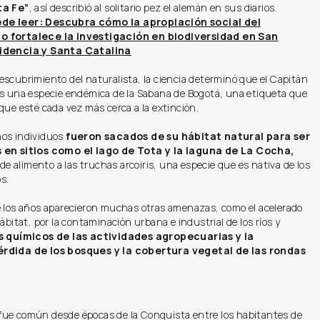
ta Fe”
, así describió al solitario pez el alemán en sus diarios.
e leer: Descubra cómo la apropiación social del
 fortalece la investigación en biodiversidad en San
idencia y Santa Catalina
scubrimiento del naturalista, la ciencia determinó que el Capitán
es una especie endémica de la Sabana de Bogotá, una etiqueta que
que esté cada vez más cerca a la extinción.
os individuos
fueron sacados de su hábitat natural para ser
 en sitios como el lago de Tota y la laguna de La Cocha,
r de alimento a las truchas arcoiris, una especie que es nativa de los
s.
e los años aparecieron muchas otras amenazas, como el acelerado
hábitat, por la contaminación urbana e industrial de los ríos y
s químicos de las actividades agropecuarias y la
rdida de los bosques y la cobertura vegetal de las rondas
ue común desde épocas de la Conquista entre los habitantes de