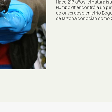
Hace 217 años, el naturalis
Humboldt encontró a un pez
color verdoso en el río Bogo
de la zona conocían como C