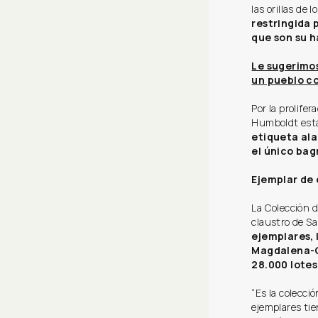
las orillas de 
restringida 
que son su h
Le sugerimo
un pueblo co
Por la prolife
Humboldt está
etiqueta al
el único bag
Ejemplar de 
La Colección 
claustro de Sa
ejemplares, 
Magdalena-C
28.000 lotes
“Es la colecci
ejemplares tie