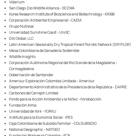
Vidarium
San Diego Zoo Wildlife Alliance - SDZWA
Korea Research Institute of Bioscience and Biotechnology - KRIBB
Corporación Ambiental Empresarial - CAEM
Grupo Nutresa
Universidad Sunshine Coast - UniSC
DAI Global, LLC
Latin American Seasonally Dry Tropical Forect Floristic Network (DRYFLOR)
Mesa Colombiana de Ganadería Sostenible
Wildlife Insights
Corporación Autónoma Regional del Río Grande de la Magdalena -
Cormagdalena
Gobernación de Santander
Amerisur Exploración Colombia Limitada - Amerisur
Departamento Administrativo de la Presidencia de la República - DAPRE
Carbones del Cerrejón Limited
Fondo para la Acción Ambiental y la Niñez - Fondoacción
Fundación Alma
Universidad de York - YORKU
Instituto para la Economía Social - IPES
Caja Colombiana de Subsidio Familiar - COLSUBSIDIO
National Geographic - NATGEO
Fundación Biodiversa Colombia - FCB