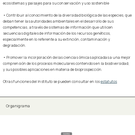
ecosistemas y paisajes para su conservación y uso sostenible
• Contribuir al conocimiento de la diversidad biológica de las especies, que
deban tener las autoridades ambientales en el desarrollo de sus
competencias, a través de sistemas de información que utilicen
secuencias digitales de información de los recursos genéticos,
especialmente en lo referente a su extinción, contaminación y
degradación.
• Promover la incorporación de las ciencias ómicas aplicadas a una mejor
comprensión de los procesos moleculares contenidos en la biodiversidad,
y sus posibles aplicaciones en materia de bioprospección.
Otras funciones del Instituto se pueden consultar en los
estatutos
Organigrama