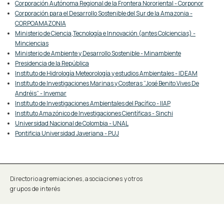
Corporación Autónoma Regional de la Frontera Nororiental - Corponor
Corporación para el Desarrollo Sostenible del Sur de la Amazonia -
CORPOAMAZONIA
Ministerio de Ciencia,Tecnología e Innovación (antes Colciencias) -
Minciencias
Ministerio de Ambiente y Desarrollo Sostenible - Minambiente
Presidencia de la República
Instituto de Hidrología Meteorología y estudios Ambientales - IDEAM
Instituto de Investigaciones Marinas y Costeras “José Benito Vives De
Andréis” - Invemar
Instituto de Investigaciones Ambientales del Pacífico - IIAP
Instituto Amazónico de Investigaciones Científicas - Sinchi
Universidad Nacional de Colombia - UNAL
Pontificia Universidad Javeriana - PUJ
Directorio agremiaciones, asociaciones y otros
grupos de interés