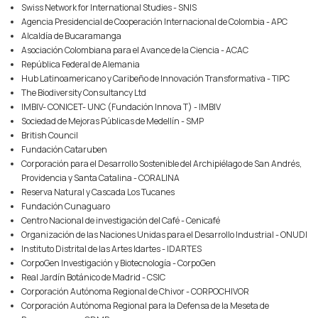
Swiss Network for International Studies - SNIS
Agencia Presidencial de Cooperación Internacional de Colombia - APC
Alcaldía de Bucaramanga
Asociación Colombiana para el Avance de la Ciencia - ACAC
República Federal de Alemania
Hub Latinoamericano y Caribeño de Innovación Transformativa - TIPC
The Biodiversity Consultancy Ltd
IMBIV- CONICET- UNC (Fundación Innova T) - IMBIV
Sociedad de Mejoras Públicas de Medellín - SMP
British Council
Fundación Cataruben
Corporación para el Desarrollo Sostenible del Archipiélago de San Andrés,
Providencia y Santa Catalina - CORALINA
Reserva Natural y Cascada Los Tucanes
Fundación Cunaguaro
Centro Nacional de investigación del Café - Cenicafé
Organización de las Naciones Unidas para el Desarrollo Industrial - ONUDI
Instituto Distrital de las Artes Idartes - IDARTES
CorpoGen Investigación y Biotecnología - CorpoGen
Real Jardín Botánico de Madrid - CSIC
Corporación Autónoma Regional de Chivor - CORPOCHIVOR
Corporación Autónoma Regional para la Defensa de la Meseta de