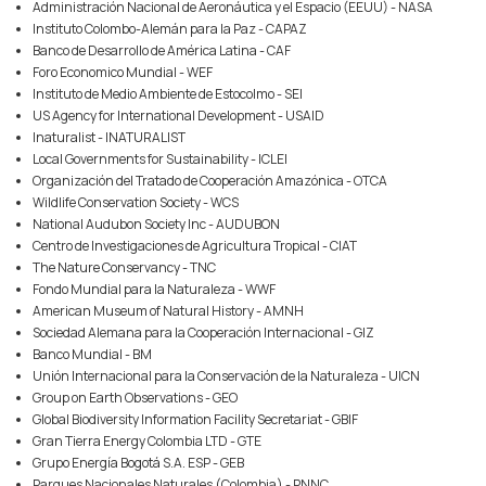
Administración Nacional de Aeronáutica y el Espacio (EEUU) - NASA
Instituto Colombo-Alemán para la Paz - CAPAZ
Banco de Desarrollo de América Latina - CAF
Foro Economico Mundial - WEF
Instituto de Medio Ambiente de Estocolmo - SEI
US Agency for International Development - USAID
Inaturalist - INATURALIST
Local Governments for Sustainability - ICLEI
Organización del Tratado de Cooperación Amazónica - OTCA
Wildlife Conservation Society - WCS
National Audubon Society Inc - AUDUBON
Centro de Investigaciones de Agricultura Tropical - CIAT
The Nature Conservancy - TNC
Fondo Mundial para la Naturaleza - WWF
American Museum of Natural History - AMNH
Sociedad Alemana para la Cooperación Internacional - GIZ
Banco Mundial - BM
Unión Internacional para la Conservación de la Naturaleza - UICN
Group on Earth Observations - GEO
Global Biodiversity Information Facility Secretariat - GBIF
Gran Tierra Energy Colombia LTD - GTE
Grupo Energía Bogotá S.A. ESP - GEB
Parques Nacionales Naturales (Colombia) - PNNC