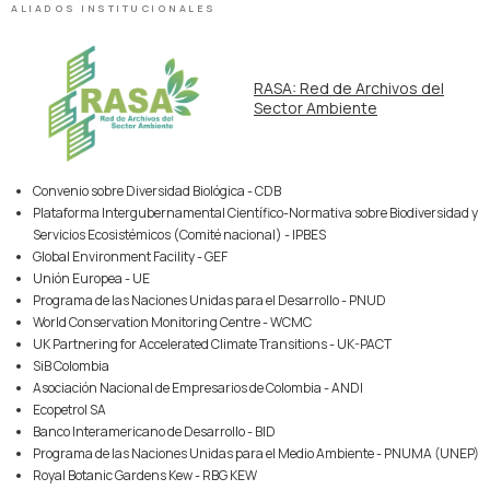
ALIADOS INSTITUCIONALES
RASA: Red de Archivos del
Sector Ambiente
Convenio sobre Diversidad Biológica - CDB
Plataforma Intergubernamental Científico-Normativa sobre Biodiversidad y
Servicios Ecosistémicos (Comité nacional) - IPBES
Global Environment Facility - GEF
Unión Europea - UE
Programa de las Naciones Unidas para el Desarrollo - PNUD
World Conservation Monitoring Centre - WCMC
UK Partnering for Accelerated Climate Transitions - UK-PACT
SiB Colombia
Asociación Nacional de Empresarios de Colombia - ANDI
Ecopetrol SA
Banco Interamericano de Desarrollo - BID
Programa de las Naciones Unidas para el Medio Ambiente - PNUMA (UNEP)
Royal Botanic Gardens Kew - RBG KEW