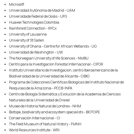
Microsoft
Universidad Autónoma de Madrid - UAM
Universidade Federal de Goiás - UFG
Huawei Technologies Colombia
Rainforest Connection - RFCx
University of Lausanne
University of St Gallen
University of Ghana - Centre for African Wetlands - UG
Universidad de Washington - UW
The Norwegian University of life Sciences - NMBU
Centro para la Investigacion Forestal Internacional - CIFOR
Instituto Universitario de Investigacion, centro Iberoamericano de la
Biodiversidad de la Universidad de Alicante - CIBIO
Programa de Colecciones Cientificas Biologicas del Instituto Nacional de
Pesquisas de la Amazonia - PCCB-INPA
Centro de Biología Sistemática y Evolución de la Academia de Ciencias
Naturales de la Universidad de Drexel
Museo de Historia Natural de Londres - NHM
Biotope, biodiversity and ecosystem specialists - BIOTOPE
Conservación Internacional - CI
The Field Museum of Natural History - FMNH
World Resources Institute - WRI