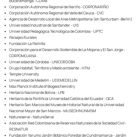
Bucaramanga - CDMB
Corporación Autónoma Regional de Nariño - CORPONARIÑO
Corporación Autónoma Regional del Valle del Cauca - CVC
Agencia de Desarrollo Local del Area Metropolitana (en Santurban -Berlin)
Universidad Industrial de Santander - UIS
Universidad Pedagógica Tecnológica de Colombia - UPTC
Paisajes Rurales
Fundación La Palmita
Corporación para el Desarrollo Sostenible de La Mojana y El San Jorge -
CORPOMOJANA
Universidad de Córdoba - UNICORDOBA
Grupo Habitat, Territorio y Medio ambiente - HTM
Temple University
Universidad de Medellín - UDEMEDELLIN
Max Planck Institute of Biogeochemistry
Herbario Nacional de Bolivia - LPB
Herbario de la Pontificia Universidad Católica del Ecuador - QCA
Herbario San Marcos del Museo de Historial Natural de la Universidad
Nacional Mayor de San Marcos - MUSEOHNUNMSM
Natureserve - NatureServe
Asociación Red Colombiana de Reservas Naturales de la Sociedad Civil -
RESNATUR
Fundación Yarumo Jardín Botánico Forestal de Cundinamarca - Jardín