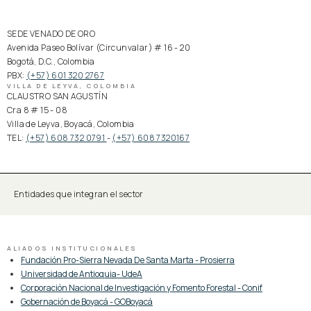
SEDE VENADO DE ORO
Avenida Paseo Bolívar (Circunvalar) # 16 - 20
Bogotá, D.C., Colombia
PBX:
(+57) 601 320 2767
VILLA DE LEYVA, COLOMBIA
CLAUSTRO SAN AGUSTÍN
Cra 8 # 15 - 08
Villa de Leyva, Boyacá, Colombia
TEL:
(+57) 608 732 0791
-
(+57) 608 7320167
Entidades que integran el sector
ALIADOS INSTITUCIONALES
Fundación Pro-Sierra Nevada De Santa Marta - Prosierra
Universidad de Antioquia- UdeA
Corporación Nacional de Investigación y Fomento Forestal - Conif
Gobernación de Boyacá - GOBoyacá