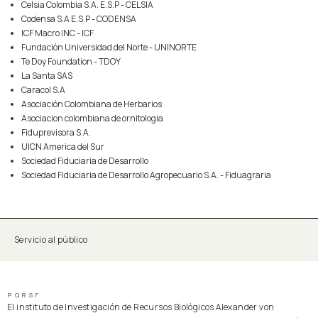
Celsia Colombia S.A. E.S.P - CELSIA
Codensa S.A E.S.P - CODENSA
ICF Macro INC - ICF
Fundación Universidad del Norte - UNINORTE
Te Doy Foundation - TDOY
La Santa SAS
Caracol S.A
Asociación Colombiana de Herbarios
Asociacion colombiana de ornitologia
Fiduprevisora S.A.
UICN America del Sur
Sociedad Fiduciaria de Desarrollo
Sociedad Fiduciaria de Desarrollo Agropecuario S.A. - Fiduagraria
Servicio al público
PQRSF
El instituto de Investigación de Recursos Biológicos Alexander von