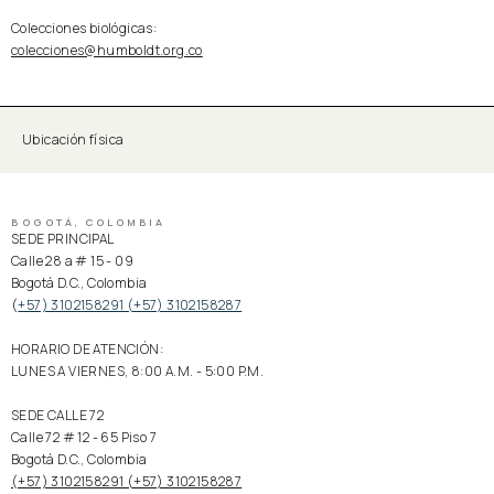
Colecciones biológicas:
colecciones@humboldt.org.co
Ubicación física
BOGOTÁ, COLOMBIA
SEDE PRINCIPAL
Calle 28 a # 15 - 09
Bogotá D.C., Colombia
(
+57) 3102158291 (+57) 3102158287
HORARIO DE ATENCIÓN:
LUNES A VIERNES, 8:00 A.M. - 5:00 P.M.
SEDE CALLE 72
Calle 72 # 12 - 65 Piso 7
Bogotá D.C., Colombia
(+57) 3102158291 (+57) 3102158287