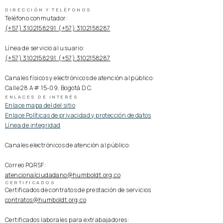
DIRECCIÓN Y TELÉFONOS
Teléfono conmutador:
(+57) 3102158291 (+57) 3102158287
Línea de servicio al usuario:
(+57) 3102158291 (+57) 3102158287
Canales físicos y electrónicos de atención al público:
Calle 28 A # 15-09, Bogotá D.C.
ENLACES DE INTERÉS
Enlace mapa del del sitio
Enlace Políticas de privacidad y protección de datos
Línea de integridad
Canales electrónicos de atención al público:
Correo PQRSF:
atencionalciudadano@humboldt.org.co
CERTIFICADOS
Certificados de contratos de prestación de servicios
contratos@humboldt.org.co
Certificados laborales para extrabajadores: