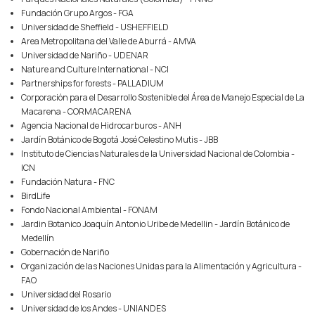
Fundación Grupo Argos - FGA
Universidad de Sheffield - USHEFFIELD
Area Metropolitana del Valle de Aburrá - AMVA
Universidad de Nariño - UDENAR
Nature and Culture International - NCI
Partnerships for forests - PALLADIUM
Corporación para el Desarrollo Sostenible del Área de Manejo Especial de La
Macarena - CORMACARENA
Agencia Nacional de Hidrocarburos - ANH
Jardín Botánico de Bogotá José Celestino Mutis - JBB
Instituto de Ciencias Naturales de la Universidad Nacional de Colombia -
ICN
Fundación Natura - FNC
BirdLife
Fondo Nacional Ambiental - FONAM
Jardin Botanico Joaquín Antonio Uribe de Medellin - Jardín Botánico de
Medellín
Gobernación de Nariño
Organización de las Naciones Unidas para la Alimentación y Agricultura -
FAO
Universidad del Rosario
Universidad de los Andes - UNIANDES