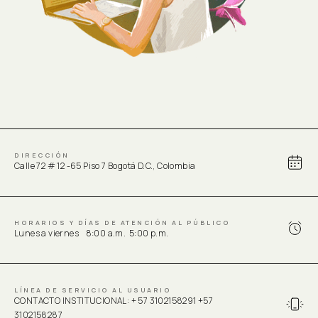
DIRECCIÓN
Calle 72 # 12 -65 Piso 7 Bogotá D.C., Colombia
HORARIOS Y DÍAS DE ATENCIÓN AL PÚBLICO
Lunes a viernes 8:00 a.m. 5:00 p.m.
LÍNEA DE SERVICIO AL USUARIO
CONTACTO INSTITUCIONAL: + 57 3102158291 +57
3102158287