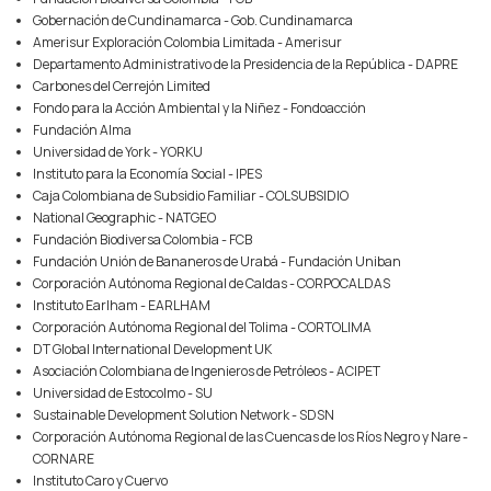
Gobernación de Cundinamarca - Gob. Cundinamarca
Amerisur Exploración Colombia Limitada - Amerisur
Departamento Administrativo de la Presidencia de la República - DAPRE
Carbones del Cerrejón Limited
Fondo para la Acción Ambiental y la Niñez - Fondoacción
Fundación Alma
Universidad de York - YORKU
Instituto para la Economía Social - IPES
Caja Colombiana de Subsidio Familiar - COLSUBSIDIO
National Geographic - NATGEO
Fundación Biodiversa Colombia - FCB
Fundación Unión de Bananeros de Urabá - Fundación Uniban
Corporación Autónoma Regional de Caldas - CORPOCALDAS
Instituto Earlham - EARLHAM
Corporación Autónoma Regional del Tolima - CORTOLIMA
DT Global International Development UK
Asociación Colombiana de Ingenieros de Petróleos - ACIPET
Universidad de Estocolmo - SU
Sustainable Development Solution Network - SDSN
Corporación Autónoma Regional de las Cuencas de los Ríos Negro y Nare -
CORNARE
Instituto Caro y Cuervo