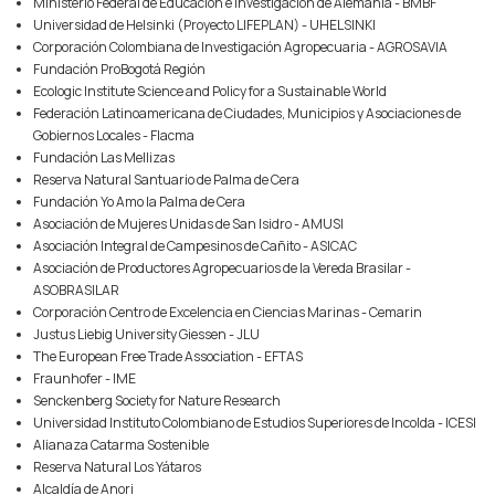
Ministerio Federal de Educación e investigación de Alemania - BMBF
Universidad de Helsinki (Proyecto LIFEPLAN) - UHELSINKI
Corporación Colombiana de Investigación Agropecuaria - AGROSAVIA
Fundación ProBogotá Región
Ecologic Institute Science and Policy for a Sustainable World
Federación Latinoamericana de Ciudades, Municipios y Asociaciones de
Gobiernos Locales - Flacma
Fundación Las Mellizas
Reserva Natural Santuario de Palma de Cera
Fundación Yo Amo la Palma de Cera
Asociación de Mujeres Unidas de San Isidro - AMUSI
Asociación Integral de Campesinos de Cañito - ASICAC
Asociación de Productores Agropecuarios de la Vereda Brasilar -
ASOBRASILAR
Corporación Centro de Excelencia en Ciencias Marinas - Cemarin
Justus Liebig University Giessen - JLU
The European Free Trade Association - EFTAS
Fraunhofer - IME
Senckenberg Society for Nature Research
Universidad Instituto Colombiano de Estudios Superiores de Incolda - ICESI
Alianaza Catarma Sostenible
Reserva Natural Los Yátaros
Alcaldía de Anori