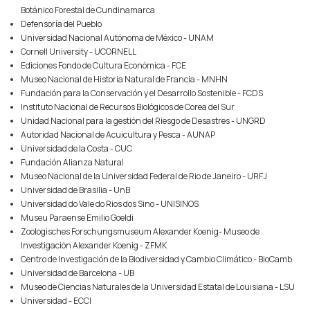
Botánico Forestal de Cundinamarca
Defensoría del Pueblo
Universidad Nacional Autónoma de México - UNAM
Cornell University - UCORNELL
Ediciones Fondo de Cultura Económica - FCE
Museo Nacional de Historia Natural de Francia - MNHN
Fundación para la Conservación y el Desarrollo Sostenible - FCDS
Instituto Nacional de Recursos Biológicos de Corea del Sur
Unidad Nacional para la gestión del Riesgo de Desastres - UNGRD
Autoridad Nacional de Acuicultura y Pesca - AUNAP
Universidad de la Costa - CUC
Fundación Alianza Natural
Museo Nacional de la Universidad Federal de Rio de Janeiro - URFJ
Universidad de Brasilia - UnB
Universidad do Vale do Rios dos Sino - UNISINOS
Museu Paraense Emilio Goeldi
Zoologisches Forschungsmuseum Alexander Koenig- Museo de
Investigación Alexander Koenig - ZFMK
Centro de Investigación de la Biodiversidad y Cambio Climático - BioCamb
Universidad de Barcelona - UB
Museo de Ciencias Naturales de la Universidad Estatal de Louisiana - LSU
Universidad - ECCI