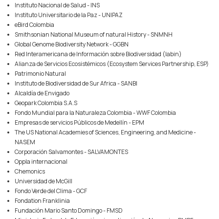
Instituto Nacional de Salud - INS
Instituto Universitario de la Paz - UNIPAZ
eBird Colombia
Smithsonian National Museum of natural History - SNMNH
Global Genome Biodiversity Network - GGBN
Red Interamericana de Información sobre Biodiversidad (Iabin)
Alianza de Servicios Ecosistémicos (Ecosystem Services Partnership, ESP)
Patrimonio Natural
Instituto de Biodiversidad de Sur Africa - SANBI
Alcaldía de Envigado
Geopark Colombia S.A.S
Fondo Mundial para la Naturaleza Colombia - WWF Colombia
Empresas de servicios Públicos de Medellín - EPM
The US National Academies of Sciences, Engineering, and Medicine -
NASEM
Corporación Salvamontes - SALVAMONTES
Oppla internacional
Chemonics
Universidad de McGill
Fondo Verde del Clima - GCF
Fondation Franklinia
Fundación Mario Santo Domingo - FMSD