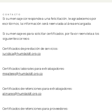
CONTACTO
Si su mensaje corresponde a una felicitación, le agradecemos por
escribirnos, la información será reenviada al área encargada.
Si su mensaje es para solicitar certificados, por favor reenvíela a los
siguientes correos:
Certificados de prestación de servicios:
juridica@humboldt.org.co
Certificados laborales para extrabajadores:
mgallego@humboldt.org.co
Certificados de retenciones para extrabajadores:
alinares@humboldt.org.co
Certificados de retenciones para proveedores: