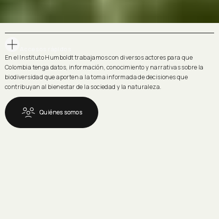
Los Institutos de Investigación
Slide 2 of 3.
respaldan medidas establecidas
Próximos eventos
Accesos rápidos
Cerrada Temporalmente
en el Plan de Manejo de los
En el Instituto Humboldt trabajamos con diversos actores para que
Sin eventos
hipopótamos en Colombia
Colombia tenga datos, información, conocimiento y narrativas sobre la
biodiversidad que aporten a la toma informada de decisiones que
contribuyan al bienestar de la sociedad y la naturaleza.
Preguntas frecuentes
Leer historia
Quiénes somos
Quiénes somos