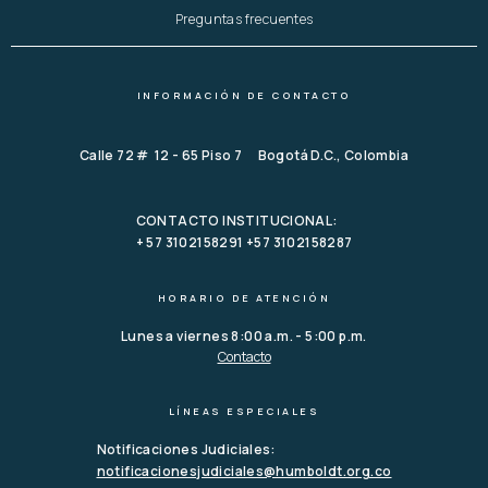
Preguntas frecuentes
INFORMACIÓN DE CONTACTO
Calle 72 # 12 - 65 Piso 7 Bogotá D.C., Colombia
CONTACTO INSTITUCIONAL:
+ 57 3102158291 +57 3102158287
HORARIO DE ATENCIÓN
Lunes a viernes 8:00 a.m. - 5:00 p.m.
Contacto
LÍNEAS ESPECIALES
Notificaciones Judiciales:
notificacionesjudiciales@humboldt.org.co