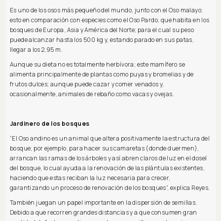
Es uno de los osos más pequeño del mundo, junto con el Oso malayo;
esto en comparación con especies como el Oso Pardo, que habita en los
bosques de Europa, Asia y América del Norte; para el cual su peso
puede alcanzar hasta los 500 kg y, estando parado en sus patas,
llegar a los 2,95 m.
Aunque su dieta no es totalmente herbívora; este mamífero se
alimenta principalmente de plantas como puyas y bromelias y de
frutos dulces; aunque puede cazar y comer venados y,
ocasionalmente, animales de rebaño como vacas y ovejas.
Jardinero de los bosques
“El Oso andino es un animal que altera positivamente la estructura del
bosque; por ejemplo, para hacer sus camaretas (donde duermen),
arrancan las ramas de los árboles y así abren claros de luz en el dosel
del bosque, lo cual ayuda a la renovación de las plántulas existentes,
haciendo que estas reciban la luz necesaria para crecer,
garantizando un proceso de renovación de los bosques”, explica Reyes.
También juegan un papel importante en la dispersión de semillas.
Debido a que recorren grandes distancias y a que consumen gran