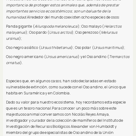
importancia de proteger estos animales que, además de prestar
importantes servicios ecosistémicos; son un baluarte de la
humanidad.
Alrededor del mundo coexisten ocho especies de osos:
Panda gigante (
Ailuropoda melanoleuca
); Oso malayo (
Helarctos
malayanus
); Oso pardo (
Ursus arctos
); Oso perezoso (
Melursus
ursinus
);
Oso negro asiático (
Ursus thibetanus
); Oso polar (
Ursus maritimus
);
Oso negro americano (
Ursus americanus
) y el Oso andino (
Tremarctos
ornatus
).
Especies que, en algunos casos, han sido declaradas en estado
vulnerable de extinción, como sucede con el Oso andino, el único que
habita en Suramérica y en Colombia.
Dado su valor para nuestro ecosistema, hoy recordamos esta especie
que es un tesoro nacional.Para conocer un poco más sobre este
majestuoso animal conversamos con Nicolás Reyes Amaya,
investigador y curador de la colección de mamíferos del Instituto de
Investigación de Recursos Biológicos Alexander von Humboldt y
miembro del grupo de especialistas de Oso andino de la Unión