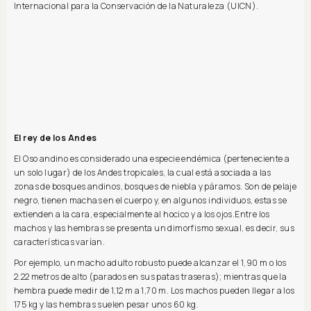
Internacional para la Conservación de la Naturaleza (UICN).
El rey de los Andes
El Oso andino es considerado una especie endémica (perteneciente a
un solo lugar) de los Andes tropicales, la cual está asociada a las
zonas de bosques andinos, bosques de niebla y páramos. Son de pelaje
negro, tienen machas en el cuerpo y, en algunos individuos, estas se
extienden a la cara, especialmente al hocico y a los ojos.Entre los
machos y las hembras se presenta un dimorfismo sexual, es decir, sus
características varían.
Por ejemplo, un macho adulto robusto puede alcanzar el 1,90 m o los
2.22 metros de alto (parados en sus patas traseras); mientras que la
hembra puede medir de 1,12 m a 1,70 m. Los machos pueden llegar a los
175 kg y las hembras suelen pesar unos 60 kg.