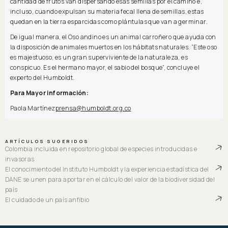
cantidad de frutos van dispersando esas semillas por el camino e,
incluso, cuando expulsan su materia fecal llena de semillas, estas
quedan en la tierra esparcidas como plántulas que van a germinar.
De igual manera, el Oso andino es un animal carroñero que ayuda con
la disposición de animales muertos en los hábitats naturales. “Este oso
es majestuoso, es un gran superviviente de la naturaleza, es
conspicuo. Es el hermano mayor, el sabio del bosque”, concluye el
experto del Humboldt.
Para Mayor información:
Paola Martínez
prensa@humboldt.org.co
ARTÍCULOS SUGERIDOS
Colombia incluida en repositorio global de especies introducidas e
invasoras
El conocimiento del Instituto Humboldt y la experiencia estadística del
DANE se unen para aportar en el cálculo del valor de la biodiversidad del
país
El cuidado de un país anfibio