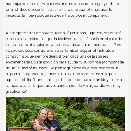
me empezó a animar y apasionarme, no el hecho de llegar y de tener
una retribución económica por el libro sino que lo tiene quien lo
necesita; también porque este es el trabajo de mi compañero”.
A lo largo de este tiempo Maru conoció personas, lugares y se conectó
con la biodiversidad, “es que la biodiversidad está hasta en el patio de
la casa y uno ni siquiera esas cosas las alcanza a dimensionar”. Pero
no solo se queda con aprendizajes, también deja en el Instituto el
compromiso que siempre demostró en cada una de las tareas
encomendadas, su disposición para ayudar y su sonrisa acompañada
de un “sumercé muñeco”. “Yo pienso que esta es la segunda casa, ni
siquiera la segunda, la primera casa de uno porque uno se la pasa
aquí todo el día. Grandes amigos tengo de los que se han ido y todavía
comparto con ellos porque veo a muchos de la vieja guardia y es muy
gratificante”.