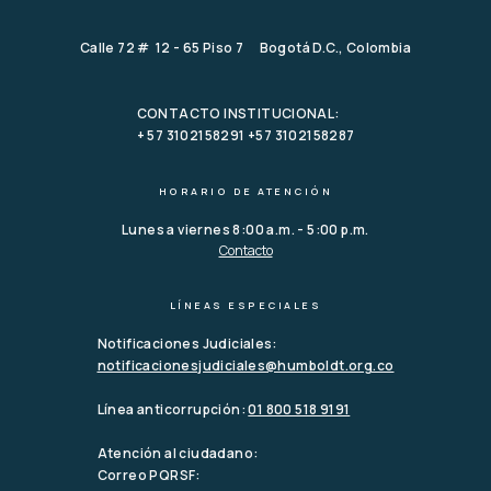
Calle 72 # 12 - 65 Piso 7 Bogotá D.C., Colombia
CONTACTO INSTITUCIONAL:
+ 57 3102158291 +57 3102158287
HORARIO DE ATENCIÓN
Lunes a viernes 8:00 a.m. - 5:00 p.m.
Contacto
LÍNEAS ESPECIALES
Notificaciones Judiciales:
notificacionesjudiciales@humboldt.org.co
Línea anticorrupción:
01 800 518 9191
Atención al ciudadano:
Correo PQRSF: