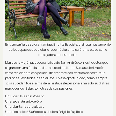
En compañía de su gran amiga, Brigitte Baptiste, disfruta nuevamente
de los espacios que a diario recorrió durante su última etapa como
trabajadora del Humboldt.
Marucella viajó hace poco a la isla de San Andrés con los tiquetes que
se ganó en una fiesta de disfraces del Instituto. Su caracterización
como recicladora con peluca, dientes torcidos, vestido de costal y un
perrito se llevó todos los aplausos. En esa oportunidad, como siempre
solía suceder, fue el alma de la fiesta, este personaje ha sido su disfraz
más querido. Estas son otras de sus pasiones:
Un lugar: Islas del Rosario
Una sede: Venado de Oro
Una planta: las orquídeas
Una fiesta: los 45 años de la doctora Brigitte Baptiste