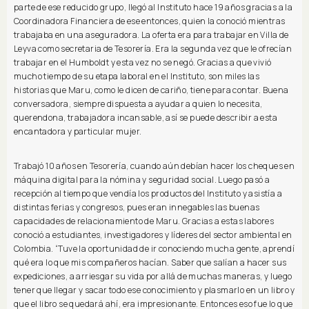
parte de ese reducido grupo, llegó al Instituto hace 19 años gracias a la
Coordinadora Financiera de ese entonces, quien la conoció mientras
trabajaba en una aseguradora. La oferta era para trabajar en Villa de
Leyva como secretaria de Tesorería. Era la segunda vez que le ofrecían
trabajar en el Humboldt y esta vez no se negó. Gracias a que vivió
mucho tiempo de su etapa laboral en el Instituto, son miles las
historias que Maru, como le dicen de cariño, tiene para contar. Buena
conversadora, siempre dispuesta a ayudar a quien lo necesita,
querendona, trabajadora incansable, así se puede describir a esta
encantadora y particular mujer.
Trabajó 10 años en Tesorería, cuando aún debían hacer los cheques en
máquina digital para la nómina y seguridad social. Luego pasó a
recepción al tiempo que vendía los productos del Instituto y asistía a
distintas ferias y congresos, pues eran innegables las buenas
capacidades de relacionamiento de Maru. Gracias a estas labores
conoció a estudiantes, investigadores y líderes del sector ambiental en
Colombia. “Tuve la oportunidad de ir conociendo mucha gente, aprendí
qué era lo que mis compañeros hacían. Saber que salían a hacer sus
expediciones, a arriesgar su vida por allá de muchas maneras, y luego
tener que llegar y sacar todo ese conocimiento y plasmarlo en un libro y
que el libro se quedará ahí, era impresionante. Entonces eso fue lo que