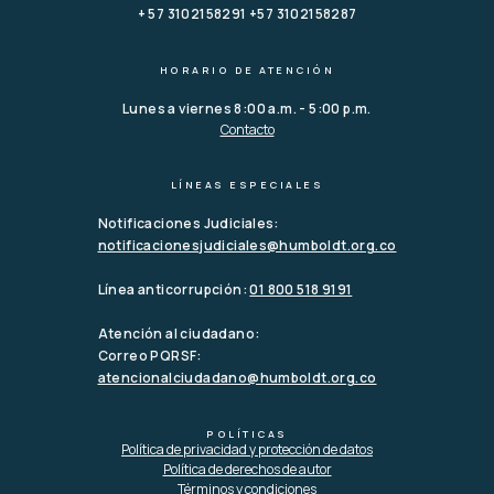
+ 57 3102158291 +57 3102158287
HORARIO DE ATENCIÓN
Lunes a viernes 8:00 a.m. - 5:00 p.m.
Contacto
LÍNEAS ESPECIALES
Notificaciones Judiciales:
notificacionesjudiciales@humboldt.org.co
Línea anticorrupción:
01 800 518 9191
Atención al ciudadano:
Correo PQRSF:
atencionalciudadano@humboldt.org.co
POLÍTICAS
Política de privacidad y protección de datos
Política de derechos de autor
Términos y condiciones