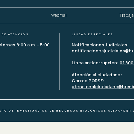
Webmail
Trabaja
 DE ATENCIÓN
LÍNEAS ESPECIALES
viernes 8:00 a.m. - 5:00 
Notificaciones Judiciales:
notificacionesjudiciales@h
o
Línea anticorrupción: 
01 800
Atención al ciudadano:
Correo PQRSF:
atencionalciudadano@humbo
TUTO DE INVESTIGACIÓN DE RECURSOS BIOLÓGICOS ALEXANDER