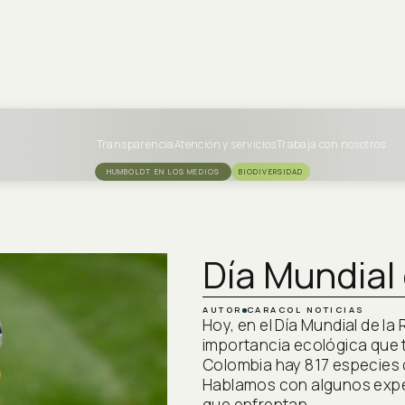
Transparencia
Atención y servicios
Trabaja con nosotros
HUMBOLDT EN LOS MEDIOS
BIODIVERSIDAD
Día Mundial
AUTOR
CARACOL NOTICIAS
Hoy, en el Día Mundial de l
importancia ecológica que 
Colombia hay 817 especies 
Hablamos con algunos exp
que enfrentan.