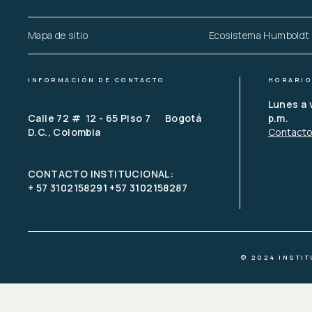
Mapa de sitio
Ecosistema Humboldt
INFORMACIÓN DE CONTACTO
HORARIO
Lunes a 
Calle 72 #  12 - 65 Piso 7      Bogotá 
p.m.
D.C., Colombia
Contact
CONTACTO INSTITUCIONAL: 
+ 57 3102158291 +57 3102158287
© 2024 INSTI