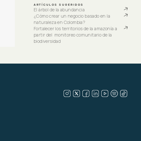
ARTÍCULOS SUGERIDOS
El árbol de la abundancia
¿Cómo crear un negocio basado en la 
naturaleza en Colombia?
Fortalecer los territorios de la amazonía a 
partir del  monitoreo comunitario de la 
biodiversidad