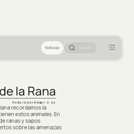
Noticias
Buscar
 de la Rana
PUBLICACIÓN
21.3.24
a Rana recordamos la
tienen estos animales. En
de ranas y sapos.
ertos sobre las amenazas