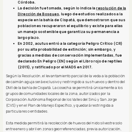
Córdoba.
La decisión fue tomada, según lo indica la
resolución de la
Dirección de Bosques
, luego de estudios realizados a la
especie en la bahía de Cispatá, que demostraron que sus
poblaciones recuperaron el equilibrio y existe para ellas
un manejo sostenible que garantiza su permanencia a
largo plazo.
En 2002, acutus entró a la categoría Peligro Crítico (CR)
por su alta probabilidad de extinción; sin embargo, y
gracias a medidas de conservación implementadas, fue
declarado En Peligro (EN) según el Libro rojo de reptiles
(2015), y ratificado por el MADS en 2017.
Según la Resolución, el levantamiento parcial de la veda a la población
de caimán aguja será exclusivo y restringido a sus huevos y dentro del
DMI de la bahía de Cispatá. La cosecha se permitirá únicamente a los
grupos de comunidades locales de la zona, autorizados por la
Corporación Autónoma Regional de los Valles del Sinú y San Jorge
(CVS) y en el Plan de Manejo Específico, y quedará restringida a
particulares o entidades.
Esta medida permitirá la recolección de huevos del nido silvestre solo
entre enero y abril en zonas georreferenciadas, previa autorización,