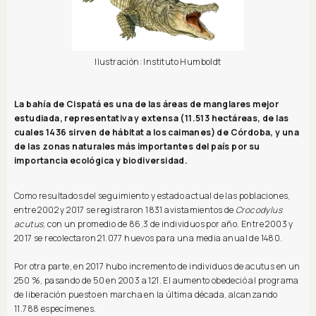
Ilustración: Instituto Humboldt
La bahía de Cispatá es una de las áreas de manglares mejor
estudiada, representativa y extensa (11.513 hectáreas, de las
cuales 1436 sirven de hábitat a los caimanes) de Córdoba, y una
de las zonas naturales más importantes del país por su
importancia ecológica y biodiversidad.
Como resultados del seguimiento y estado actual de las poblaciones,
entre 2002 y 2017 se registraron 1831 avistamientos de
Crocodylus
acutus
, con un promedio de 86,3 de individuos por año. Entre 2003 y
2017 se recolectaron 21.077 huevos para una media anual de 1480.
Por otra parte, en 2017 hubo incremento de individuos de acutus en un
250 %, pasando de 50 en 2003 a 121. El aumento obedeció al programa
de liberación puesto en marcha en la última década, alcanzando
11.788 especímenes.