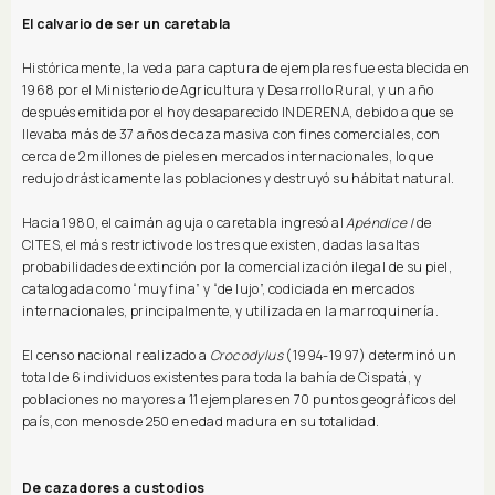
El calvario de ser un caretabla
Históricamente, la veda para captura de ejemplares fue establecida en
1968 por el Ministerio de Agricultura y Desarrollo Rural, y un año
después emitida por el hoy desaparecido INDERENA, debido a que se
llevaba más de 37 años de caza masiva con fines comerciales, con
cerca de 2 millones de pieles en mercados internacionales, lo que
redujo drásticamente las poblaciones y destruyó su hábitat natural.
Hacia 1980, el caimán aguja o caretabla ingresó al
Apéndice I
de
CITES, el más restrictivo de los tres que existen, dadas las altas
probabilidades de extinción por la comercialización ilegal de su piel,
catalogada como “muy fina” y “de lujo”, codiciada en mercados
internacionales, principalmente, y utilizada en la marroquinería.
El censo nacional realizado a
Crocodylus
(1994-1997) determinó un
total de 6 individuos existentes para toda la bahía de Cispatá, y
poblaciones no mayores a 11 ejemplares en 70 puntos geográficos del
país, con menos de 250 en edad madura en su totalidad.
De cazadores a custodios