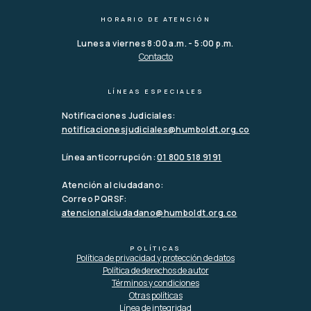
HORARIO DE ATENCIÓN
Lunes a viernes 8:00 a.m. - 5:00 p.m.
Contacto
LÍNEAS ESPECIALES
Notificaciones Judiciales:
notificacionesjudiciales@humboldt.org.co
Línea anticorrupción:
01 800 518 9191
Atención al ciudadano:
Correo PQRSF:
atencionalciudadano@humboldt.org.co
POLÍTICAS
Política de privacidad y protección de datos
Política de derechos de autor
Términos y condiciones
Otras políticas
Línea de integridad