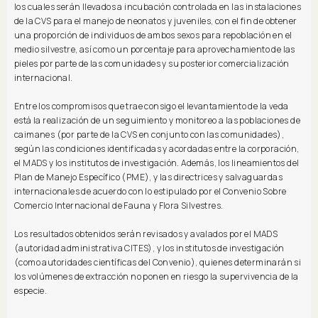
los cuales serán llevados a incubación controlada en las instalaciones
de la CVS para el manejo de neonatos y juveniles, con el fin de obtener
una proporción de individuos de ambos sexos para repoblación en el
medio silvestre, así como un porcentaje para aprovechamiento de las
pieles por parte de las comunidades y su posterior comercialización
internacional.
Entre los compromisos que trae consigo el levantamiento de la veda
está la realización de un seguimiento y monitoreo a las poblaciones de
caimanes (por parte de la CVS en conjunto con las comunidades),
según las condiciones identificadas y acordadas entre la corporación,
el MADS y los institutos de investigación. Además, los lineamientos del
Plan de Manejo Específico (PME), y las directrices y salvaguardas
internacionales de acuerdo con lo estipulado por el Convenio Sobre
Comercio Internacional de Fauna y Flora Silvestres.
Los resultados obtenidos serán revisados y avalados por el MADS
(autoridad administrativa CITES), y los institutos de investigación
(como autoridades científicas del Convenio), quienes determinarán si
los volúmenes de extracción no ponen en riesgo la supervivencia de la
especie.