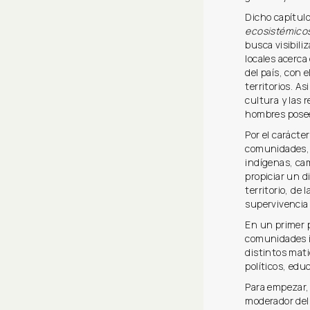
Dicho capítu
ecosistémicos
busca visibili
locales acerca
del país, con 
territorios. A
cultura y las 
hombres posee
Por el carácte
comunidades,
indígenas, ca
propiciar un d
territorio, de 
supervivencia 
En un primer pá
comunidades in
distintos mati
políticos, edu
Para empezar,
moderador del 