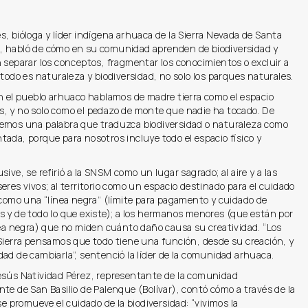
, bióloga y líder indígena arhuaca de la Sierra Nevada de Santa
 habló de cómo en su comunidad aprenden de biodiversidad y
 separar los conceptos, fragmentar los conocimientos o excluir a
“todo es naturaleza y biodiversidad, no solo los parques naturales.
n el pueblo arhuaco hablamos de madre tierra como el espacio
, y no solo como el pedazo de monte que nadie ha tocado. De
emos una palabra que traduzca biodiversidad o naturaleza como
ada, porque para nosotros incluye todo el espacio físico y
sive, se refirió a la SNSM como un lugar sagrado; al aire y a las
eres vivos; al territorio como un espacio destinado para el cuidado
 como una “línea negra” (límite para pagamento y cuidado de
 y de todo lo que existe); a los hermanos menores (que están por
nea negra) que no miden cuánto daño causa su creatividad. “Los
 Sierra pensamos que todo tiene una función, desde su creación, y
ad de cambiarla”, sentenció la líder de la comunidad arhuaca.
esús Natividad Pérez, representante de la comunidad
te de San Basilio de Palenque (Bolívar), contó cómo a través de la
 se promueve el cuidado de la biodiversidad: “vivimos la