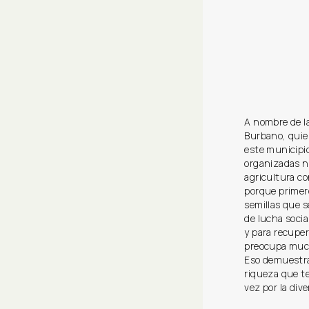
A nombre de l
Burbano, quie
este municipi
organizadas n
agricultura co
porque primer
semillas que 
de lucha socia
y para recupe
preocupa much
Eso demuestra
riqueza que te
vez por la div