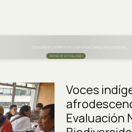
Transparencia
Atención y servicios
Trabaja con nosotros
NOTAS DE ACTUALIDAD
Voces indíg
afrodescend
Evaluación 
Biodiversida