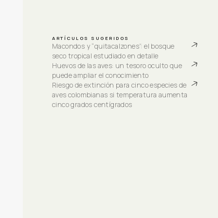
ARTÍCULOS SUGERIDOS
Macondos y “quitacalzones”: el bosque 
seco tropical estudiado en detalle
Huevos de las aves: un tesoro oculto que 
puede ampliar el conocimiento
Riesgo de extinción para cinco especies de 
aves colombianas si temperatura aumenta 
cinco grados centígrados