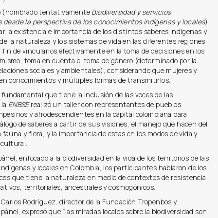
lo (nombrado tentativamente
Biodiversidad y servicios
 desde la perspectiva de los conocimientos indígenas y locales
),
zar la existencia e importancia de los distintos saberes indígenas y
 de la naturaleza y los sistemas de vida en las diferentes regiones
el fin de vincularlos efectivamente en la toma de decisiones en los
simismo, toma en cuenta el tema de género (determinado por la
relaciones sociales y ambientales), considerando que mujeres y
n conocimientos y múltiples formas de transmitirlos.
r fundamental que tiene la inclusión de las voces de las
 la
ENBSE
realizó un taller con representantes de pueblos
mpesinos y afrodescendientes en la capital colombiana para
iálogo de saberes a partir de sus visiones, el manejo que hacen del
la fauna y flora, y la importancia de estas en los modos de vida y
cultural.
nel, enfocado a la biodiversidad en la vida de los territorios de las
dígenas y locales en Colombia, los participantes hablaron de los
ces que tiene la naturaleza en medio de contextos de resistencia,
cativos, territoriales, ancestrales y cosmogónicos.
 Carlos Rodríguez, director de la Fundación Tropenbos y
pánel, expresó que “las miradas locales sobre la biodiversidad son