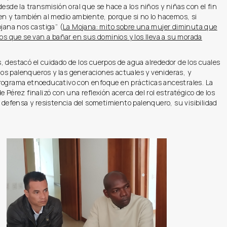
desde la transmisión oral que se hace a los niños y niñas con el fin
en y también al medio ambiente, porque si no lo hacemos, si
ojana nos castiga” (
La Mojana: mito sobre una mujer diminuta que
ños que se van a bañar en sus dominios y los lleva a su morada
 destacó el cuidado de los cuerpos de agua alrededor de los cuales
e los palenqueros y las generaciones actuales y venideras, y
rograma etnoeducativo con enfoque en prácticas ancestrales. La
e Pérez finalizó con una reflexión acerca del rol estratégico de los
a defensa y resistencia del sometimiento palenquero, su visibilidad