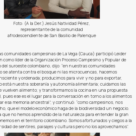
Foto: (A la Der.) Jesús Natividad Pérez,
representante de la comunidad
afrodescendiente de San Basilio de Palenque
as comunidades campesinas de La Vega (Cauca) participó Leider
n como líder de la Organización Proceso Campesino y Popular de
o del suroeste colombiano, dijo: “en nuestras comunidades
o se atenta contra el bosque ni las microcuencas, hacemos
nsciente y ordenada; producimos para vivir y no para exportar,
o está nuestra soberanía y autonomía alimentaria; cuidamos las
se vuelven alimento; y transformamos la cocina en una propuesta
l, pues ese es el lugar para la conversación en torno a los alimentos
rar esa memoria ancestral”; y continuó: “como campesinos, nos
o, que el modelo económico haga de la biodiversidad un negocio.
 que no hemos aprendido de la naturaleza para entender la gran
nemos en el territorio colombiano. Somos afortunados y ciegos a la
ersidad de sentires, paisajes y culturas pero no los aprovechamos”.