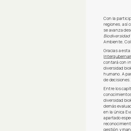
Con la partici
regiones, así 
se avanza des
Biodiversidad
Ambiente, Col
Gracias a esta
Intergubernam
contará con in
diversidad bio
humano. A par
de decisiones.
Entre los capí
conocimientos 
diversidad bio
demás evaluac
en la única Ev
apartado espec
reconocimiento
gestión y manej