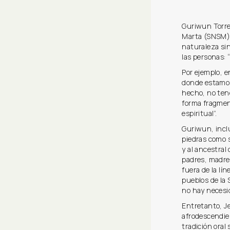
Guriwun Torres
Marta (SNSM),
naturaleza sin
las personas: 
Por ejemplo, e
donde estamos
hecho, no ten
forma fragment
espiritual”.
Guriwun, inclu
piedras como s
y al ancestral
padres, madres
fuera de la lí
pueblos de la
no hay necesid
Entretanto, J
afrodescendien
tradición oral