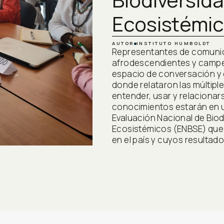
Ecosistémi
AUTOR
INSTITUTO HUMBOLDT
Representantes de comunid
afrodescendientes y campe
espacio de conversación y 
donde relataron las múltipl
entender, usar y relacionars
conocimientos estarán en un
Evaluación Nacional de Biod
Ecosistémicos (ENBSE) que 
en el país y cuyos resulta