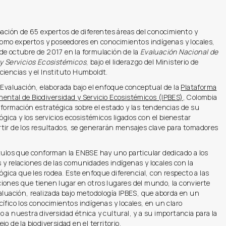
pación de 65 expertos de diferentes áreas del conocimiento y
como expertos y poseedores en conocimientos indígenas y locales,
de octubre de 2017 en la formulación de la
Evaluación Nacional de
 y Servicios Ecosistémicos
, bajo el liderazgo del Ministerio de
ciencias y el Instituto Humboldt.
 Evaluación, elaborada bajo el enfoque conceptual de la
Plataforma
ental de Biodiversidad y Servicio Ecosistémicos (IPBES)
, Colombia
formación estratégica sobre el estado y las tendencias de su
lógica y los servicios ecosistémicos ligados con el bienestar
tir de los resultados, se generarán mensajes clave para tomadores
tulos que conforman la ENBSE hay uno particular dedicado a los
y relaciones de las comunidades indígenas y locales con la
lógica que les rodea. Este enfoque diferencial, con respecto a las
iones que tienen lugar en otros lugares del mundo, la convierte
aluación, realizada bajo metodología IPBES, que aborda en un
ífico los conocimientos indígenas y locales, en un claro
 a nuestra diversidad étnica y cultural, y a su importancia para la
o de la biodiversidad en el territorio.