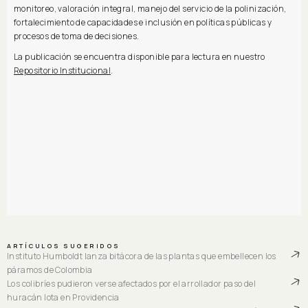
monitoreo, valoración integral, manejo del servicio de la polinización,
fortalecimiento de capacidades e inclusión en políticas públicas y
procesos de toma de decisiones.
La publicación se encuentra disponible para lectura en nuestro
Repositorio Institucional
.
ARTÍCULOS SUGERIDOS
Instituto Humboldt lanza bitácora de las plantas que embellecen los
páramos de Colombia
Los colibríes pudieron verse afectados por el arrollador paso del
huracán Iota en Providencia