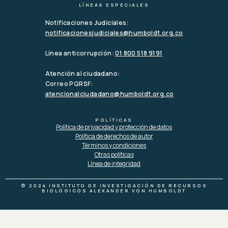
LÍNEAS ESPECIALES
Notificaciones Judiciales:
notificacionesjudiciales@humboldt.org.co
Línea anticorrupción:
01 800 518 9191
Atención al ciudadano:
Correo PQRSF:
atencionalciudadano@humboldt.org.co
POLÍTICAS
Política de privacidad y protección de datos
Política de derechos de autor
Términos y condiciones
Otras políticas
Línea de integridad
© 2024 INSTITUTO DE INVESTIGACIÓN DE RECURSOS
BIOLÓGICOS ALEXANDER VON HUMBOLDT