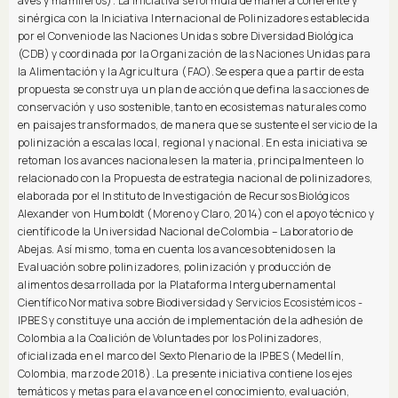
aves y mamíferos). La Iniciativa se formula de manera coherente y
sinérgica con la Iniciativa Internacional de Polinizadores establecida
por el Convenio de las Naciones Unidas sobre Diversidad Biológica
(CDB) y coordinada por la Organización de las Naciones Unidas para
la Alimentación y la Agricultura (FAO).Se espera que a partir de esta
propuesta se construya un plan de acción que defina las acciones de
conservación y uso sostenible, tanto en ecosistemas naturales como
en paisajes transformados, de manera que se sustente el servicio de la
polinización a escalas local, regional y nacional. En esta iniciativa se
retoman los avances nacionales en la materia, principalmente en lo
relacionado con la Propuesta de estrategia nacional de polinizadores,
elaborada por el Instituto de Investigación de Recursos Biológicos
Alexander von Humboldt (Moreno y Claro, 2014) con el apoyo técnico y
científico de la Universidad Nacional de Colombia – Laboratorio de
Abejas. Así mismo, toma en cuenta los avances obtenidos en la
Evaluación sobre polinizadores, polinización y producción de
alimentos desarrollada por la Plataforma Intergubernamental
Científico Normativa sobre Biodiversidad y Servicios Ecosistémicos -
IPBES y constituye una acción de implementación de la adhesión de
Colombia a la Coalición de Voluntades por los Polinizadores,
oficializada en el marco del Sexto Plenario de la IPBES (Medellín,
Colombia, marzo de 2018). La presente iniciativa contiene los ejes
temáticos y metas para el avance en el conocimiento, evaluación,