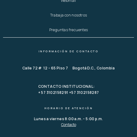
Webmail
Trabaja con nosotros
Preguntas frecuentes
INFORMACIÓN DE CONTACTO
Calle 72 # 12 - 65 Piso 7 Bogotá D.C., Colombia
CONTACTO INSTITUCIONAL:
+ 57 3102158291 +57 3102158287
HORARIO DE ATENCIÓN
Lunes a viernes 8:00 a.m. - 5:00 p.m.
Contacto