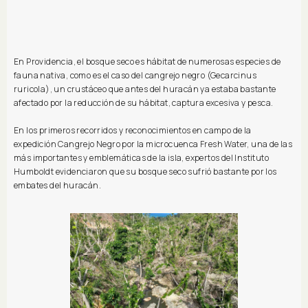
En Providencia, el bosque seco es hábitat de numerosas especies de
fauna nativa, como es el caso del cangrejo negro (Gecarcinus
ruricola), un crustáceo que antes del huracán ya estaba bastante
afectado por la reducción de su hábitat, captura excesiva y pesca.
En los primeros recorridos y reconocimientos en campo de la
expedición Cangrejo Negro por la microcuenca Fresh Water, una de las
más importantes y emblemáticas de la isla, expertos del Instituto
Humboldt evidenciaron que su bosque seco sufrió bastante por los
embates del huracán.