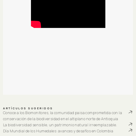
ARTÍCULOS SUGERIDOS
Conoce a los Biomonitores, la comunidad paisa comprometida con la
conservación de la biodiversidad en el altiplano norte de Antioquia
La biodiversidad sensible, un patrimonio natural irreemplazable.
Día Mundial de los Humedales: avances y desafíos en Colombia