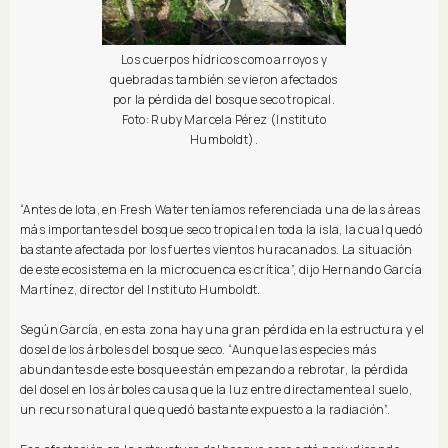
Los cuerpos hídricos como arroyos y
quebradas también se vieron afectados
por la pérdida del bosque seco tropical.
Foto: Ruby Marcela Pérez (Instituto
Humboldt).
“Antes de Iota, en Fresh Water teníamos referenciada una de las áreas
más importantes del bosque seco tropical en toda la isla, la cual quedó
bastante afectada por los fuertes vientos huracanados. La situación
de este ecosistema en la microcuenca es crítica”, dijo Hernando García
Martínez, director del Instituto Humboldt.
Según García, en esta zona hay una gran pérdida en la estructura y el
dosel de los árboles del bosque seco. “Aunque las especies más
abundantes de este bosque están empezando a rebrotar, la pérdida
del dosel en los árboles causa que la luz entre directamente al suelo,
un recurso natural que quedó bastante expuesto a la radiación”.