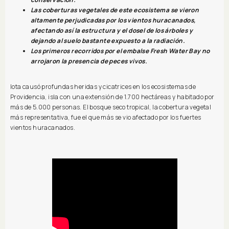
Las coberturas vegetales de este ecosistema se vieron
altamente perjudicadas por los vientos huracanados,
afectando así la estructura y el dosel de los árboles y
dejando al suelo bastante expuesto a la radiación.
Los primeros recorridos por el embalse Fresh Water Bay no
arrojaron la presencia de peces vivos.
Iota causó profundas heridas y cicatrices en los ecosistemas de
Providencia, isla con una extensión de 1.700 hectáreas y habitado por
más de 5.000 personas. El bosque seco tropical, la cobertura vegetal
más representativa, fue el que más se vio afectado por los fuertes
vientos huracanados.