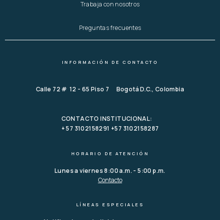
Trabaja con nosotros
Preguntas frecuentes
INFORMACIÓN DE CONTACTO
Calle 72 # 12 - 65 Piso 7 Bogotá D.C., Colombia
CONTACTO INSTITUCIONAL:
+ 57 3102158291 +57 3102158287
HORARIO DE ATENCIÓN
Lunes a viernes 8:00 a.m. - 5:00 p.m.
Contacto
LÍNEAS ESPECIALES