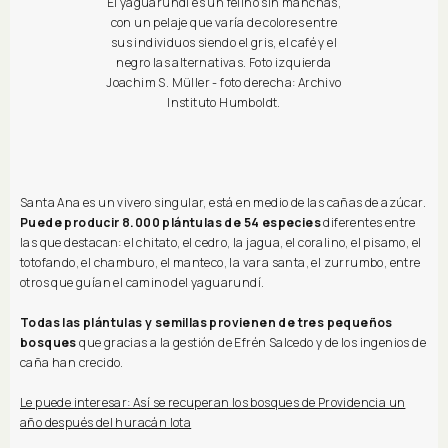
El yaguarundí es un felino sin manchas,
con un pelaje que varía de colores entre
sus individuos siendo el gris, el café y el
negro las alternativas. Foto izquierda
Joachim S. Müller - foto derecha: Archivo
Instituto Humboldt.
Santa Ana es un vivero singular, está en medio de las cañas de azúcar.
Puede producir 8.000 plántulas de 54 especies
diferentes entre
las que destacan: el chitato, el cedro, la jagua, el coralino, el pisamo, el
totofando, el chamburo, el manteco, la vara santa, el zurrumbo, entre
otros que guían el camino del yaguarundí.
Todas las plántulas y semillas provienen de tres pequeños
bosques
que gracias a la gestión de Efrén Salcedo y de los ingenios de
caña han crecido.
Le puede interesar: Así se recuperan los bosques de Providencia un
año después del huracán Iota