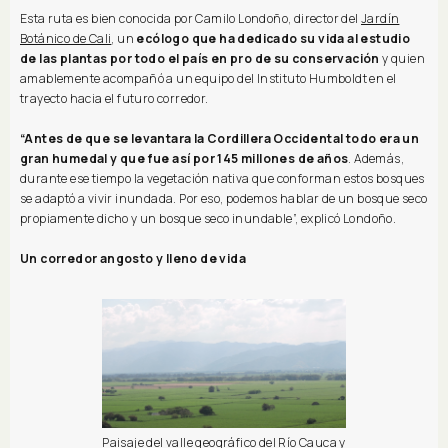
Esta ruta es bien conocida por Camilo Londoño, director del
Jardín
Botánico de Cali
, un
ecólogo que ha dedicado su vida al estudio
de las plantas por todo el país en pro de su conservación
y quien
amablemente acompañó a un equipo del Instituto Humboldt en el
trayecto hacia el futuro corredor.
“Antes de que se levantara la Cordillera Occidental todo era un
gran humedal y que fue así por 145 millones de años
. Además,
durante ese tiempo la vegetación nativa que conforman estos bosques
se adaptó a vivir inundada. Por eso, podemos hablar de un bosque seco
propiamente dicho y un bosque seco inundable”, explicó Londoño.
Un corredor angosto y lleno de vida
Paisaje del valle geográfico del Río Cauca y