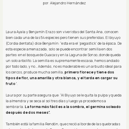
por: Alejandro Hernández
Laura Ayala y Benjamín Erazo son viveristas del Santa Ana, conocen
bien cada una de las 54 especies pero tienen sus preferidas. El biyuyo
(Cordia dentata) dice Benjamín: “esta era el ‘pegastick’ de la época. De
esta especie amenazada, solo se puede encontrar semilla en dos
partes: en el bosque de Guacas y en la Laguna de Sonso, donde queda
un solo arbolito. La semilla es supremamente escasa, hemos andado
por todo lado, y no… Además, no es maderable es un arbusto ideal para
los cercos, produce mucha semilla,
primero florece y tiene dos
tipos de flor, una amarilla y otra blanca, y el tarda en cargar su
fruto
”.
Laura por su parte asegura que: “Al Biyuyo se le quita la pulpa y queda
la almendra y se seca al sol tres días y luego ya procedemos a
sembrarla.
La forma más fácil es a la sombra, el germina soleado
después de dos meses”.
También está la familia Rendón, que creció al borde de las quebradas