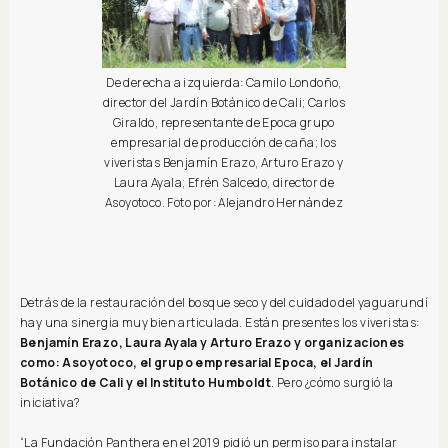
De derecha a izquierda: Camilo Londoño,
director del Jardín Botánico de Cali; Carlos
Giraldo, representante de Epoca grupo
empresarial de producción de caña; los
viveristas Benjamín Erazo, Arturo Erazo y
Laura Ayala; Efrén Salcedo, director de
Asoyotoco. Foto por: Alejandro Hernández
Detrás de la restauración del bosque seco y del cuidado del yaguarundí
hay una sinergia muy bien articulada. Están presentes los viveristas:
Benjamín Erazo, Laura Ayala y Arturo Erazo y organizaciones
como: Asoyotoco, el grupo empresarial Epoca, el Jardín
Botánico de Cali y el Instituto Humboldt
. Pero ¿cómo surgió la
iniciativa?
“La Fundación Panthera en el 2019 pidió un permiso para instalar