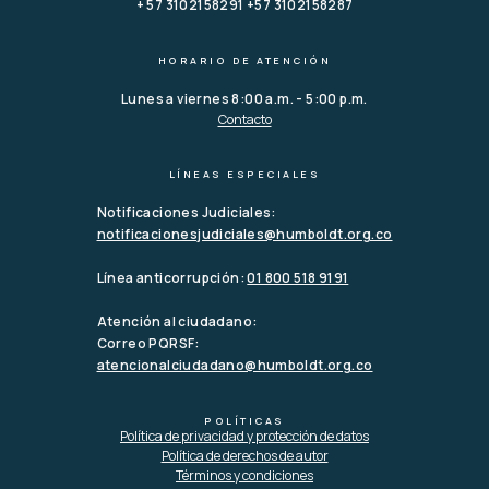
+ 57 3102158291 +57 3102158287
HORARIO DE ATENCIÓN
Lunes a viernes 8:00 a.m. - 5:00 p.m.
Contacto
LÍNEAS ESPECIALES
Notificaciones Judiciales:
notificacionesjudiciales@humboldt.org.co
Línea anticorrupción:
01 800 518 9191
Atención al ciudadano:
Correo PQRSF:
atencionalciudadano@humboldt.org.co
POLÍTICAS
Política de privacidad y protección de datos
Política de derechos de autor
Términos y condiciones