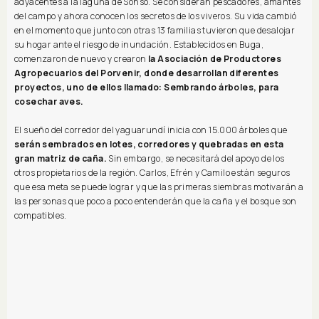
adyacentes a la laguna de Sonso. Se consideran pescadores, amantes
del campo y ahora conocen los secretos de los viveros. Su vida cambió
en el momento que junto con otras 13 familias tuvieron que desalojar
su hogar ante el riesgo de inundación. Establecidos en Buga,
comenzaron de nuevo y crearon
la Asociación de Productores
Agropecuarios del Porvenir, donde desarrollan diferentes
proyectos, uno de ellos llamado: Sembrando árboles, para
cosechar aves.
El sueño del corredor del yaguarundí inicia con 15.000 árboles que
serán sembrados en lotes, corredores y quebradas en esta
gran matriz de caña.
Sin embargo, se necesitará del apoyo de los
otros propietarios de la región. Carlos, Efrén y Camilo están seguros
que esa meta se puede lograr y que las primeras siembras motivarán a
las personas que poco a poco entenderán que la caña y el bosque son
compatibles.