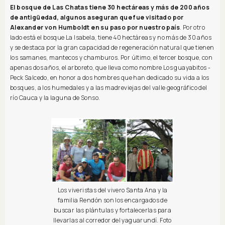
El bosque de Las Chatas tiene 30 hectáreas y más de 200 años
de antigüedad, algunos aseguran que fue visitado por
Alexander von Humboldt en su paso por nuestro país
. Por otro
lado está el bosque La Isabela, tiene 40 hectáreas y no más de 30 años
y se destaca por la gran capacidad de regeneración natural que tienen
los samanes, mantecos y chamburos. Por último, el tercer bosque, con
apenas dos años, el arboreto, que lleva como nombre Los guayabitos -
Peck Salcedo, en honor a dos hombres que han dedicado su vida a los
bosques, a los humedales y a las madreviejas del valle geográfico del
río Cauca y la laguna de Sonso.
Los viveristas del vivero Santa Ana y la
familia Rendón son los encargados de
buscar las plántulas y fortalecerlas para
llevarlas al corredor del yaguarundí. Foto