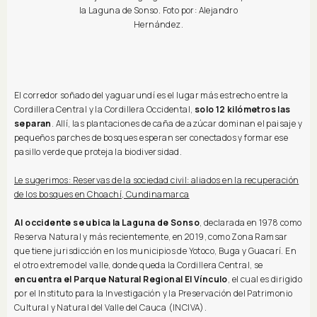
la Laguna de Sonso. Foto por: Alejandro
Hernández.
El corredor soñado del yaguarundí es el lugar más estrecho entre la
Cordillera Central y la Cordillera Occidental,
solo 12 kilómetros las
separan
. Allí, las plantaciones de caña de azúcar dominan el paisaje y
pequeños parches de bosques esperan ser conectados y formar ese
pasillo verde que proteja la biodiversidad.
Le sugerimos: Reservas de la sociedad civil: aliados en la recuperación
de los bosques en Choachí, Cundinamarca
Al occidente se ubica la Laguna de Sonso
, declarada en 1978 como
Reserva Natural y más recientemente, en 2019, como Zona Ramsar
que tiene jurisdicción en los municipios de Yotoco, Buga y Guacarí. En
el otro extremo del valle, donde queda la Cordillera Central, se
encuentra el Parque Natural Regional El Vínculo
, el cual es dirigido
por el Instituto para la Investigación y la Preservación del Patrimonio
Cultural y Natural del Valle del Cauca (INCIVA).