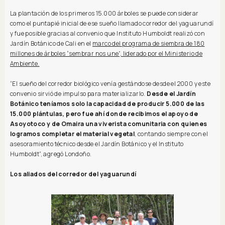
La plantación de los primeros 15.000 árboles se puede considerar
como el puntapié inicial de ese sueño llamado corredor del yaguarundí
y fue posible gracias al convenio que Instituto Humboldt realizó con
Jardín Botánico de Cali en el
marco del programa de siembra de 180
millones de árboles “sembrar nos une”, liderado por el Ministerio de
Ambiente.
“El sueño del corredor biológico venía gestándose desde el 2000 y este
convenio sirvió de impulso para materializarlo.
Desde el Jardín
Botánico teníamos solo la capacidad de producir 5.000 de las
15.000 plántulas, pero fue ahí donde recibimos el apoyo de
Asoyotoco y de Omaira una viverista comunitaria con quienes
logramos completar el material vegetal
, contando siempre con el
asesoramiento técnico desde el Jardín Botánico y el Instituto
Humboldt”, agregó Londoño.
Los aliados del corredor del yaguarundí