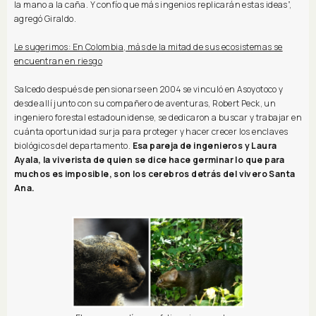
la mano a la caña. Y confío que más ingenios replicarán estas ideas”,
agregó Giraldo.
Le sugerimos: En Colombia, más de la mitad de sus ecosistemas se
encuentran en riesgo
Salcedo después de pensionarse en 2004 se vinculó en Asoyotoco y
desde allí junto con su compañero de aventuras, Robert Peck, un
ingeniero forestal estadounidense, se dedicaron a buscar y trabajar en
cuánta oportunidad surja para proteger y hacer crecer los enclaves
biológicos del departamento.
Esa pareja de ingenieros y Laura
Ayala, la viverista de quien se dice hace germinar lo que para
muchos es imposible, son los cerebros detrás del vivero Santa
Ana.