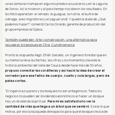
unas cámaras trampa en algunos predios azucareros y en la Laguna
de Sonso. Así lo hicieron y al poco tiempo nos dieron los resultados. En
las fotos aparecían: el venado, la guagua, la nutria, el buitre de
ciénaga, aves migratorias y el yaguarundí. Y quedó la duda de: ¿Qué
podemos hacer?”, comentó Carlos Giraldo, gerente de producción del
grupo empresarial Epoca.
También puede leer: Arte y conservación: una alternativa para
recuperar los bosques en Chía, Cundinamarca
Pronto la respuesta llegó. Efrén Salcedo, un ingeniero forestal que en
su memoria lleva las fechas, las cifras y los momentos clave de la
historia ambiental del Valle del Cauca desde hace más de 30 años,
propuso conectar las cordilleras y así nació la idea de crear el
corredor para ese felino de cuerpo, cuello y cola largas, pero de
patas cortas.
“El ingenio azucarero y los bosques no son antagónicos. Todos los
negocios no pueden ser dividendos económicos al hacer un bosque
hay un dividendo espiritual.
Para mí es satisfactorio ver la
cantidad de vida que llega a un árbol que se sembró
. Es eso lo que
motiva, por eso la búsqueda de espacios para que el bosque crezca de