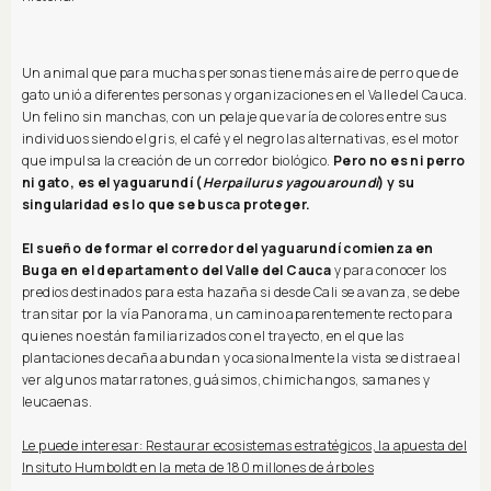
Un animal que para muchas personas tiene más aire de perro que de
gato unió a diferentes personas y organizaciones en el Valle del Cauca.
Un felino sin manchas, con un pelaje que varía de colores entre sus
individuos siendo el gris, el café y el negro las alternativas, es el motor
que impulsa la creación de un corredor biológico.
Pero no es ni perro
ni gato, es el yaguarundí (
Herpailurus yagouaroundi
) y su
singularidad es lo que se busca proteger.
El sueño de formar el corredor del yaguarundí comienza en
Buga en el departamento del Valle del Cauca
y para conocer los
predios destinados para esta hazaña si desde Cali se avanza, se debe
transitar por la vía Panorama, un camino aparentemente recto para
quienes no están familiarizados con el trayecto, en el que las
plantaciones de caña abundan y ocasionalmente la vista se distrae al
ver algunos matarratones, guásimos, chimichangos, samanes y
leucaenas.
Le puede interesar: Restaurar ecosistemas estratégicos, la apuesta del
Insituto Humboldt en la meta de 180 millones de árboles