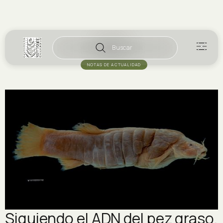
Buscar
NOTAS DE ACTUALIDAD
Siguiendo el ADN del pez graso.