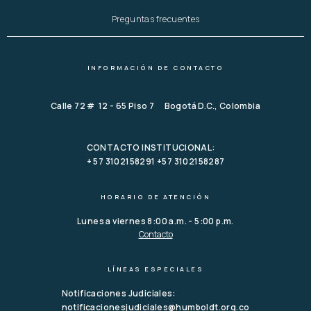
Preguntas frecuentes
INFORMACIÓN DE CONTACTO
Calle 72 # 12 - 65 Piso 7 Bogotá D.C., Colombia
CONTACTO INSTITUCIONAL:
+ 57 3102158291 +57 3102158287
HORARIO DE ATENCIÓN
Lunes a viernes 8:00 a.m. - 5:00 p.m.
Contacto
LÍNEAS ESPECIALES
Notificaciones Judiciales:
notificacionesjudiciales@humboldt.org.co