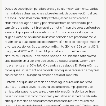
Desde su descripción para la ciencia y su último avistamiento, varias
han sido las actualizaciones sobre el estado de conservación del pez
graso o runcho Rhizosomichthys totae), especie considerada
endémica del lago de Tota y pariente taxonómico cercano del pez
capitán de la sabana (Eremophilus mutisii), con el que es confundido
a menudo por pescadores de la zona. El misterio sobre el lugar de
origen exacto de las únicas muestras conocidas es precisamente la
razón por la cuál su estado de conservación ha sido recategorizado en
diversas ocasiones. Se declaró como Extinto (Ex) en 1994 por la UICN;
luego, en el 2012, el Dr. José I. Mojica del Instituto de Ciencias
Naturales-ICN de la Universidad Nacional de Colombia ratificó esta
clasificación en el
Libro rojo de peces dulceacuícolas de Colombia
y,
nuevamente en el 2014, la UICN cambia su estado a
En Peligro Crítico
con el que aún se mantiene considerando que se requiere de mayores
esfuerzos en su búsqueda antes de declararlo extinto.
“Determinar que una especie de pez de agua dulce o de mar está
extinta en estado silvestre es una declaración compleja e incluso
arriesgada, pues no solo se requiere información histórica de línea
base fundamental como monitoreo y registros en el medio ambiente,
sino que también es absolutamente necesario realizar muestreos
exhaustivos usando todas las metodologías disponibles”. Carlos Lasso,