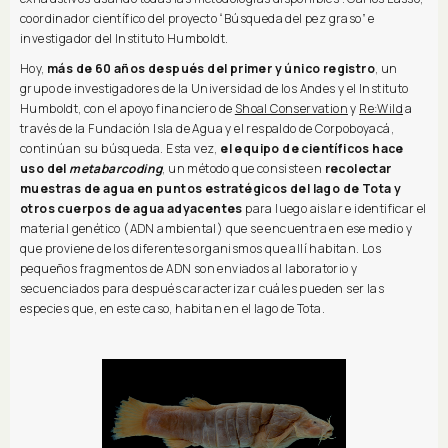
coordinador científico del proyecto “Búsqueda del pez graso” e
investigador del Instituto Humboldt.
Hoy,
más de 60 años después del primer y único registro
, un
grupo de investigadores de la Universidad de los Andes y el Instituto
Humboldt, con el apoyo financiero de
Shoal Conservation
y
Re:Wild
a
través de la Fundación Isla de Agua y el respaldo de Corpoboyacá,
continúan su búsqueda. Esta vez,
el equipo de científicos hace
uso del
metabarcoding
, un método que consiste en
recolectar
muestras de agua en puntos estratégicos del lago de Tota y
otros cuerpos de agua adyacentes
para luego aislar e identificar el
material genético (ADN ambiental) que se encuentra en ese medio y
que proviene de los diferentes organismos que allí habitan. Los
pequeños fragmentos de ADN son enviados al laboratorio y
secuenciados para después caracterizar cuáles pueden ser las
especies que, en este caso, habitan en el lago de Tota.