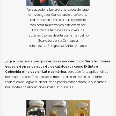
Para acceder a las profundidades del lago,
el investigador Carlos Lasso diseñó una
red de arrastre versátil que le permite
recolectar muestras en este ambiente.
Esta misma técnica se aplicó en los
raudales (zonas de alta corriente) del río
Guayabero en la Orinoquia
colombiana. Fotografía: Carlos A. Lasso
¿Y qué pasaría si el pez graso está realmente extinto?
Sería la primera
especie de pez de agua dulce catalogada como Extinta en
Colombia e incluso en Latinoamérica,
pero aún falta aplicar otras
técnicas que podrían resolver el misterio de si el pez es realmente
endémico del lago o su descripción podría estar errada, lo que abre el
horizonte a colaboraciones interdisciplinares.