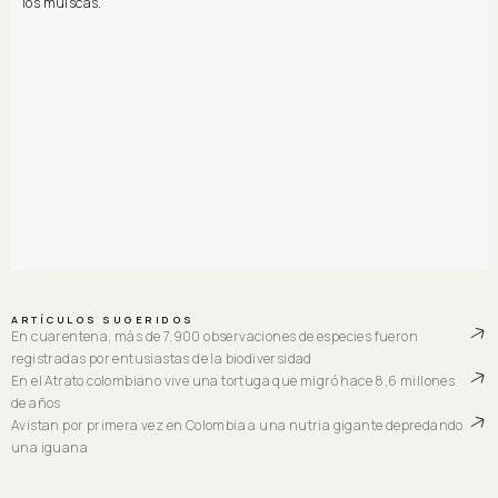
los muiscas.
ARTÍCULOS SUGERIDOS
En cuarentena, más de 7.900 observaciones de especies fueron
registradas por entusiastas de la biodiversidad
En el Atrato colombiano vive una tortuga que migró hace 8,6 millones
de años
Avistan por primera vez en Colombia a una nutria gigante depredando
una iguana