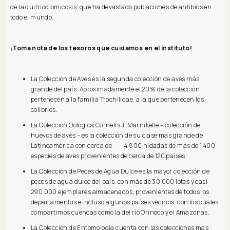
de la quitriodiomicosis, que ha devastado poblaciones de anfibios en
todo el mundo.
¡Toma nota de los tesoros que cuidamos en el instituto!
La Colección de Aves es la segunda colección de aves más
grande del país. Aproximadamente el 20% de la colección
pertenecen a la familia Trochilidae, a la que pertenecen los
colibríes.
La Colección Oológica Cornelis J. Marinkelle – colección de
huevos de aves – es la colección de su clase más grande de
Latinoamérica con cerca de 4 800 nidadas de más de 1 400
especies de aves provenientes de cerca de 120 países.
La Colección de Peces de Agua Dulce es la mayor colección de
peces de agua dulce del país, con más de 30 000 lotes y casi
290 000 ejemplares almacenados, provenientes de todos los
departamentos e incluso algunos países vecinos, con los cuales
compartimos cuencas como la del río Orinoco y el Amazonas.
La Colección de Entomología cuenta con las colecciones más