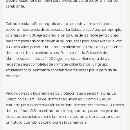
biodiversidad, sino también para proyectar su futuro en un mundo
cambiante.
Detrás de estas cifras, hay historias que nos invitan a reflexionar
sobre la importancia de este acervo. La Colección de Aves, por ejemplo,
con más de 17 600 ejemplares, alberga una de las representaciones
más completas de colibríes en el mundo, esas pequeñas aves que, con
su vuelo veloz y colores brillantes, simbolizan la fragilidad y resiliencia
de los ecosistemas colombianos. Por su parte, la Colección de
Mamíferos, con más de 11 000 ejemplares, contiene una de las
muestras más completas de primates colombianos, un grupo
emblemático que enfrenta constantes amenazas por la pérdida de
hábitats.
Pero no son solo los animales los protagonistas de esta historia. La
Colección de Semillas del Instituto es única en Colombia y es un
baluarte para la preservación de la flora silvestre amenazada. A través
de sus más de 245 muestras, no solo se guarda el pasado vegetal de
nuestros ecosistemas, sino también la esperanza de restaurarlos en
un futuro, cuando las condiciones lo demanden.