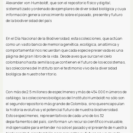
Alexander von Humboldt, que son el repositorio físico y digital,
sistematizado y ordenado de ejemplares de diversidad biológica y cuya
información genera conocimiento sobre el pasado, presente y futuro
de la biodiversidad del país
En el Día Nacional de la Biodiversidad, estas colecciones, que actúan
como un vasto banco de memoria genética, ecológica, anatómica y
comportamental nos recuerdan que cada especie preservada es una
página del gran libro de la vida. Desde aves que surcan el cielo
colombiano hasta semillas que contienen el futuro de los ecosistemas,
las colecciones del Instituto son el testimonio vivo de la diversidad
biológica de nuestro territorio.
Con más de 2.5 millones de especímenes y más de 454 000 números de
catálogo, las colecciones biológicas del Instituto Humboldt no sólo son
el segundo repositorio más grande de Colombia, sino que encapsulan
la historia evolutiva y el potencial futuro de nuestra biodiversidad.
Estos especímenes, representativos de cada uno de los 32
departamentos del país, conforman un recurso científico invaluable,
indispensable para entender no solo el pasado y el presente de nuestra