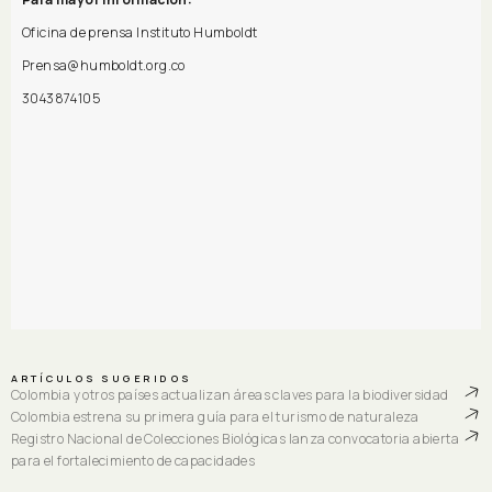
Oficina de prensa Instituto Humboldt
Prensa@humboldt.org.co
3043874105
ARTÍCULOS SUGERIDOS
Colombia y otros países actualizan áreas claves para la biodiversidad
Colombia estrena su primera guía para el turismo de naturaleza
Registro Nacional de Colecciones Biológicas lanza convocatoria abierta
para el fortalecimiento de capacidades