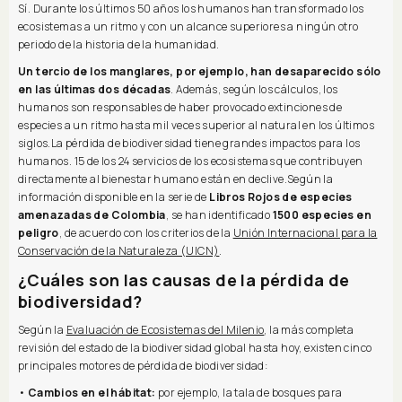
Sí. Durante los últimos 50 años los humanos han transformado los
ecosistemas a un ritmo y con un alcance superiores a ningún otro
periodo de la historia de la humanidad.
Un tercio de los manglares, por ejemplo, han desaparecido sólo
en las últimas dos décadas
. Además, según los cálculos, los
humanos son responsables de haber provocado extinciones de
especies a un ritmo hasta mil veces superior al natural en los últimos
siglos.La pérdida de biodiversidad tiene grandes impactos para los
humanos. 15 de los 24 servicios de los ecosistemas que contribuyen
directamente al bienestar humano están en declive.Según la
información disponible en la serie de
Libros Rojos de especies
amenazadas de Colombia
, se han identificado
1500 especies en
peligro
, de acuerdo con los criterios de la
Unión Internacional para la
Conservación de la Naturaleza (UICN)
.
¿Cuáles son las causas de la pérdida de
biodiversidad?
Según la
Evaluación de Ecosistemas del Milenio
, la más completa
revisión del estado de la biodiversidad global hasta hoy, existen cinco
principales motores de pérdida de biodiversidad:
•
Cambios en el hábitat:
por ejemplo, la tala de bosques para