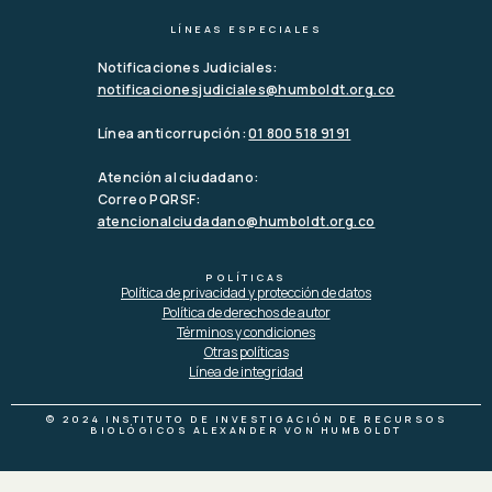
LÍNEAS ESPECIALES
Notificaciones Judiciales:
notificacionesjudiciales@humboldt.org.co
Línea anticorrupción:
01 800 518 9191
Atención al ciudadano:
Correo PQRSF:
atencionalciudadano@humboldt.org.co
POLÍTICAS
Política de privacidad y protección de datos
Política de derechos de autor
Términos y condiciones
Otras políticas
Línea de integridad
© 2024 INSTITUTO DE INVESTIGACIÓN DE RECURSOS
BIOLÓGICOS ALEXANDER VON HUMBOLDT