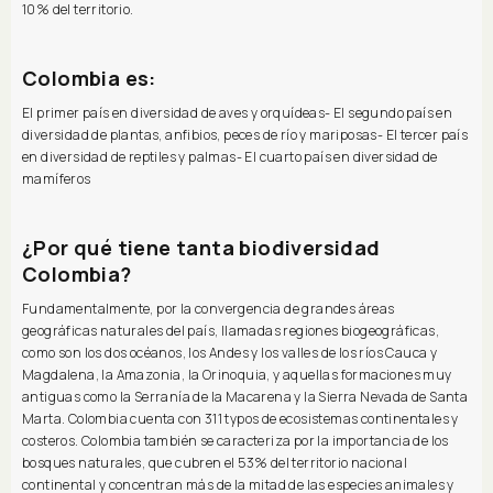
10% del territorio.
Colombia es:
El primer país en diversidad de aves y orquídeas- El segundo país en
diversidad de plantas, anfibios, peces de río y mariposas- El tercer país
en diversidad de reptiles y palmas- El cuarto país en diversidad de
mamíferos
¿Por qué tiene tanta biodiversidad
Colombia?
Fundamentalmente, por la convergencia de grandes áreas
geográficas naturales del país, llamadas regiones biogeográficas,
como son los dos océanos, los Andes y los valles de los ríos Cauca y
Magdalena, la Amazonia, la Orinoquia, y aquellas formaciones muy
antiguas como la Serranía de la Macarena y la Sierra Nevada de Santa
Marta. Colombia cuenta con 311 typos de ecosistemas continentales y
costeros. Colombia también se caracteriza por la importancia de los
bosques naturales, que cubren el 53% del territorio nacional
continental y concentran más de la mitad de las especies animales y