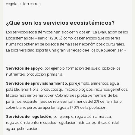
vegetales terrestres.
¿Qué son los servicios ecosistémicos?
Los servicios ecosistémicos han sido definidos en "
La Evaluación de los
Ecosistemas del Milenio
" (2005) como los beneficios que los seres
humanos obtienen de los ecosistemas sean económicos o culturales.
La biodiversidad soporta una gran variedad de ellos que pueden ser:
-
Servicios de apoyo,
por ejemplo, formación del suelo, ciclo de los
nutrientes, producción primaria.
Servicios de aprovisionamiento,
por ejemplo, alimentos, agua
potable, leña, fibra, productos químicos biológicos, recursos genéticos.
El caso más emblemático en Colombia es probablemente el de los
páramos, ecosistemas que representan menos del 2% del territorio
colombiano pero que aportan agua al 70% de la población.
Servicios de regulación,
por ejemplo, regulación climática,
regulación de enfermedades, regulación hídrica, purificación del
agua, polinización.