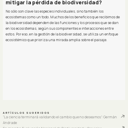
mitigar la pérdida de biodiversidad?
No sólo son clave las especies individuales, sino también los
ecosistemas como un todo. Muchos de los beneficios que recibimos de
la biodiversidad dependen de las funciones y los procesos que se dan
en los ecosistemas, según sus componentes e interacciones entre
estos. Por eso, en la gestión de la biodiversidad, se utiliza un enfoque
ecosistémico que prioriza una mirada amplia sobre el paisaje.
ARTÍCULOS SUGERIDOS
“La ciencia terminará validando el cambio que no deseamos”: Germán
Andrade