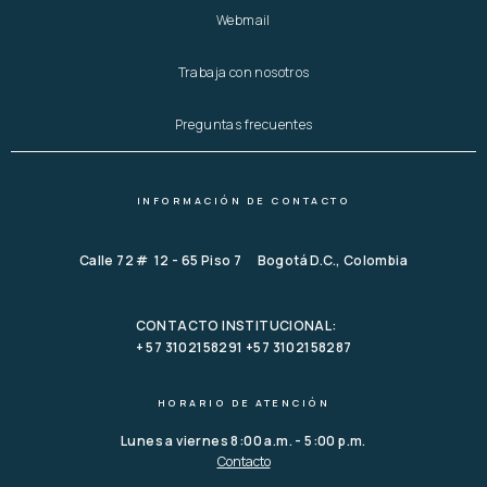
Webmail
Trabaja con nosotros
Preguntas frecuentes
INFORMACIÓN DE CONTACTO
Calle 72 # 12 - 65 Piso 7 Bogotá D.C., Colombia
CONTACTO INSTITUCIONAL:
+ 57 3102158291 +57 3102158287
HORARIO DE ATENCIÓN
Lunes a viernes 8:00 a.m. - 5:00 p.m.
Contacto