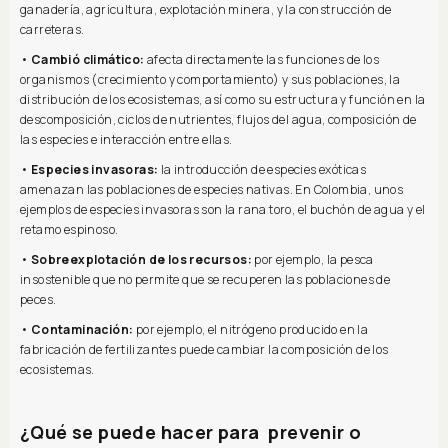
ganadería, agricultura, explotación minera, y la construcción de
carreteras.
•
Cambió climático:
afecta directamente las funciones de los
organismos (crecimiento y comportamiento) y sus poblaciones, la
distribución de los ecosistemas, así como su estructura y función en la
descomposición, ciclos de nutrientes, flujos del agua, composición de
las especies e interacción entre ellas.
•
Especies invasoras:
la introducción de especies exóticas
amenazan las poblaciones de especies nativas. En Colombia, unos
ejemplos de especies invasoras son la rana toro, el buchón de agua y el
retamo espinoso.
•
Sobreexplotación de los recursos:
por ejemplo, la pesca
insostenible que no permite que se recuperen las poblaciones de
peces.
•
Contaminación:
por ejemplo, el nitrógeno producido en la
fabricación de fertilizantes puede cambiar la composición de los
ecosistemas.
¿Qué se puede hacer para prevenir o