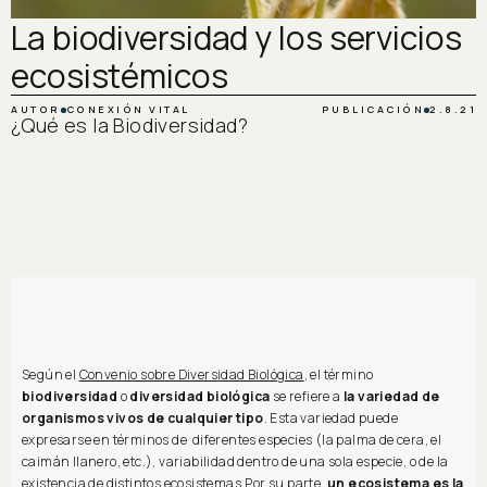
La biodiversidad y los servicios
ecosistémicos
AUTOR
CONEXIÓN VITAL
PUBLICACIÓN
2.8.21
¿Qué es la Biodiversidad?
Según el
Convenio sobre Diversidad Biológica
, el término
biodiversidad
o
diversidad biológica
se refiere a
la variedad de
organismos vivos de cualquier tipo
. Esta variedad puede
expresarse en términos de diferentes especies (la palma de cera, el
caimán llanero, etc.), variabilidad dentro de una sola especie, o de la
existencia de distintos ecosistemas.Por su parte,
un ecosistema es la