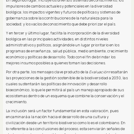
En segundo lugar, incluye los diversos sistemas de conocimiento; los
impulsores de cambios actuales y potenciales en la diversidad
biológica; los impactos vigentes y futuros de políticas y sistemas de
gobernanza sobre las contribuciones de la naturaleza para la
sociedad; y los vacíos de conocimiento que debe priorizar el país.
Y en tercer y último lugar, facilita la incorporación de la diversidad
biológica en las principales actividades, en distintos niveles
administrativos y políticos, asignándole un lugar prioritario en los
programas de enseñanza, salud pública, medio ambiente, crecimiento
económico y políticas de desarrollo. Todo con el fin de brindar los
mejores insumos posibles a quienes toman las decisiones.
Por otra parte, los mensajes clave producto de la
Evaluación
resaltarán
las proyecciones de la gestión sostenible de la biodiversidad a 2030, las
cuales sustentarán las políticas de innovación y desarrollo
bioeconómico, lo que le permitirá al país un manejo apropiado de sus
ecosistemas dentro de un esquema que combine la conservación y el
crecimiento.
La inclusión será un factor fundamental en esta valoración, pues
encaminará a la nación hacia el desarrollo de una cultura y
civilización desde un territorio biodiverso como lo es el colombiano. En
lo referente a las conclusiones del proceso, estas enviarán señales de