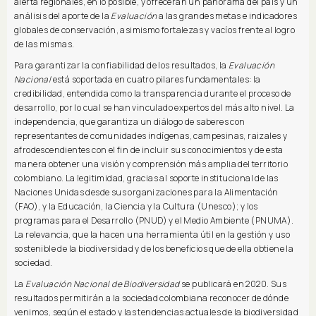
alerta regionales, en lo posible, y ofrecerán un panorama del país y un
análisis del aporte de la
Evaluación
a las grandes metas e indicadores
globales de conservación, asimismo fortalezas y vacíos frente al logro
de las mismas.
Para garantizar la confiabilidad de los resultados, la
Evaluación
Nacional
está soportada en cuatro pilares fundamentales: la
credibilidad, entendida como la transparencia durante el proceso de
desarrollo, por lo cual se han vinculado expertos del más alto nivel. La
independencia, que garantiza un diálogo de saberes con
representantes de comunidades indígenas, campesinas, raizales y
afrodescendientes con el fin de incluir sus conocimientos y de esta
manera obtener una visión y comprensión más amplia del territorio
colombiano. La legitimidad, gracias al soporte institucional de las
Naciones Unidas desde sus organizaciones para la Alimentación
(FAO), y la Educación, la Ciencia y la Cultura (Unesco); y los
programas para el Desarrollo (PNUD) y el Medio Ambiente (PNUMA).
La relevancia, que la hacen una herramienta útil en la gestión y uso
sostenible de la biodiversidad y de los beneficios que de ella obtiene la
sociedad.
La
Evaluación Nacional de Biodiversidad
se publicará en 2020. Sus
resultados permitirán a la sociedad colombiana reconocer de dónde
venimos, según el estado y las tendencias actuales de la biodiversidad