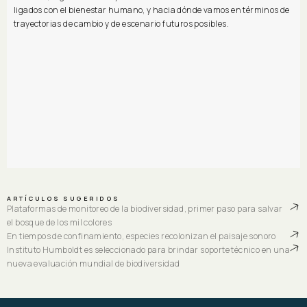
ligados con el bienestar humano, y hacia dónde vamos en términos de
trayectorias de cambio y de escenario futuros posibles.
ARTÍCULOS SUGERIDOS
Plataformas de monitoreo de la biodiversidad, primer paso para salvar
el bosque de los mil colores
En tiempos de confinamiento, especies recolonizan el paisaje sonoro
Instituto Humboldt es seleccionado para brindar soporte técnico en una
nueva evaluación mundial de biodiversidad