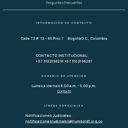
Preguntas frecuentes
INFORMACIÓN DE CONTACTO
Calle 72 # 12 - 65 Piso 7 Bogotá D.C., Colombia
CONTACTO INSTITUCIONAL:
+ 57 3102158291 +57 3102158287
HORARIO DE ATENCIÓN
Lunes a viernes 8:00 a.m. - 5:00 p.m.
Contacto
LÍNEAS ESPECIALES
Notificaciones Judiciales:
notificacionesjudiciales@humboldt.org.co