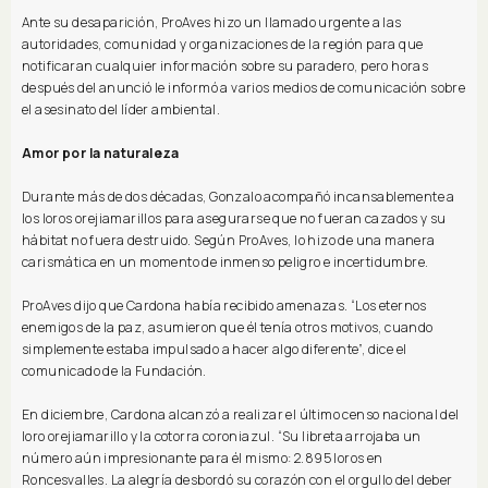
Ante su desaparición, ProAves hizo un llamado urgente a las
autoridades, comunidad y organizaciones de la región para que
notificaran cualquier información sobre su paradero, pero horas
después del anunció le informó a varios medios de comunicación sobre
el asesinato del líder ambiental.
Amor por la naturaleza
Durante más de dos décadas, Gonzalo acompañó incansablemente a
los loros orejiamarillos para asegurarse que no fueran cazados y su
hábitat no fuera destruido. Según ProAves, lo hizo de una manera
carismática en un momento de inmenso peligro e incertidumbre.
ProAves dijo que Cardona había recibido amenazas. “Los eternos
enemigos de la paz, asumieron que él tenía otros motivos, cuando
simplemente estaba impulsado a hacer algo diferente”, dice el
comunicado de la Fundación.
En diciembre, Cardona alcanzó a realizar el último censo nacional del
loro orejiamarillo y la cotorra coroniazul. “Su libreta arrojaba un
número aún impresionante para él mismo: 2.895 loros en
Roncesvalles. La alegría desbordó su corazón con el orgullo del deber