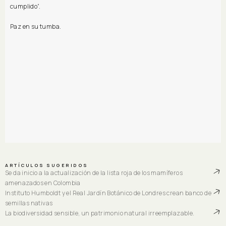
cumplido”.
Paz en su tumba.
ARTÍCULOS SUGERIDOS
Se da inicio a la actualización de la lista roja de los mamíferos
amenazados en Colombia
Instituto Humboldt y el Real Jardín Botánico de Londres crean banco de
semillas nativas
La biodiversidad sensible, un patrimonio natural irreemplazable.