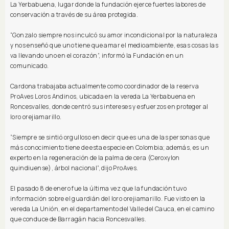
La Yerbabuena, lugar donde la fundación ejerce fuertes labores de
conservación a través de su área protegida.
“Gonzalo siempre nos inculcó su amor incondicional por la naturaleza
y nos enseñó que uno tiene que amar el medioambiente, esas cosas las
va llevando uno en el corazón”, informó la Fundación en un
comunicado.
Cardona trabajaba actualmente como coordinador de la reserva
ProAves Loros Andinos, ubicada en la vereda La Yerbabuena en
Roncesvalles, donde centró sus intereses y esfuerzos en proteger al
loro orejiamarillo.
“Siempre se sintió orgulloso en decir que es una de las personas que
más conocimiento tiene de esta especie en Colombia; además, es un
experto en la regeneración de la palma de cera (Ceroxylon
quindiuense), árbol nacional”, dijo ProAves.
El pasado 8 de enero fue la última vez que la fundación tuvo
información sobre el guardián del loro orejiamarillo. Fue visto en la
vereda La Unión, en el departamento del Valle del Cauca, en el camino
que conduce de Barragán hacia Roncesvalles.