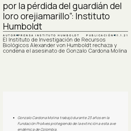
por la pérdida del guardián del
loro orejiamarillo”: Instituto
Humboldt
AUTOR
PRENSA INSTITUTO HUMBOLDT
PUBLICACIÓN
11.1.21
El Instituto de Investigación de Recursos
Biológicos Alexander von Humboldt rechaza y
condena el asesinato de Gonzalo Cardona Molina
Gonzalo Cardona Molina trabajó durante 23 años en la
Fundación ProAves protegiendo de la extinción a esta ave
endémica de Colombia.