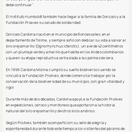
debe continuar”.
El Instituto Humboldt también hace llegar a la familia de Gonzalo y a la
Fundación Proaves su saludo de solidaridad.
Gonzalo Cardona nació en el municipio de Roncesvalles, en el
departamento de Tolima, y siempre soñó con dedicar su vida a salvar al
loro orejiamarillo (Ognorhynchus icterotis), un ave de 42 centímetros
con un plumaje verde y amarillo que habita en los Andes colombianos
y que en su etapa reproductiva se traslada a las palmas de cera.
En 1998 Cardona Molina cumplió su sueño biodiverso cuando se
vinculó a la Fundación ProAves, donde comenzó a trabajar por la
conservación de la biodiversidad de su municipio, con gran vitalidad y
rigor.
Durante más de dos décadas, Cardona apoyó a la Fundación ProAves
en expediciones, censos y monitoreos que aportaron a la historia
natural del loro orejiamarillo y de otros loros andinos.
Según ProAves, también acompañó con su sello de alegría y
espontaneidad durante todo este tiempo a los visitantes del páramo de