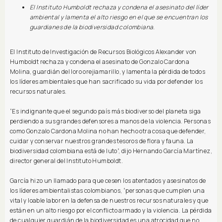
El Instituto Humboldt rechaza y condena el asesinato del líder
ambiental y lamenta el alto riesgo en el que se encuentran los
guardianes de la biodiversidad colombiana.
El Instituto de Investigación de Recursos Biológicos Alexander von
Humboldt rechaza y condena el asesinato de Gonzalo Cardona
Molina, guardián del loro orejiamarillo, y lamenta la pérdida de todos
los líderes ambientales que han sacrificado su vida por defender los
recursos naturales.
“Es indignante que el segundo país más biodiverso del planeta siga
perdiendo a sus grandes defensores a manos de la violencia. Personas
como Gonzalo Cardona Molina no han hecho otra cosa que defender,
cuidar y conservar nuestros grandes tesoros de flora y fauna. La
biodiversidad colombiana está de luto”, dijo Hernando García Martínez,
director general del Instituto Humboldt.
García hizo un llamado para que cesen los atentados y asesinatos de
los líderes ambientalistas colombianos, “personas que cumplen una
vital y loable labor en la defensa de nuestros recursos naturales y que
están en un alto riesgo por el conflicto armado y la violencia. La pérdida
de cualquier guardián de la biodiversidad es una atrocidad que no