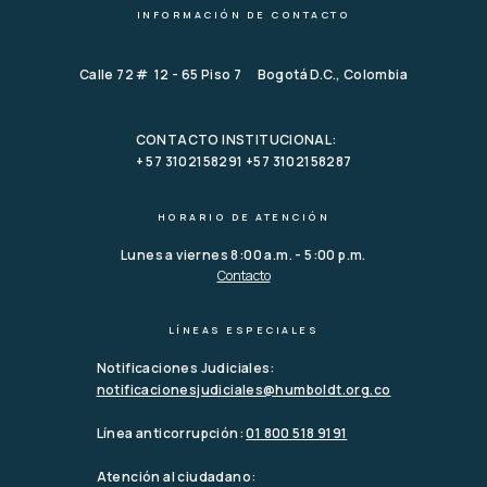
INFORMACIÓN DE CONTACTO
Calle 72 # 12 - 65 Piso 7 Bogotá D.C., Colombia
CONTACTO INSTITUCIONAL:
+ 57 3102158291 +57 3102158287
HORARIO DE ATENCIÓN
Lunes a viernes 8:00 a.m. - 5:00 p.m.
Contacto
LÍNEAS ESPECIALES
Notificaciones Judiciales:
notificacionesjudiciales@humboldt.org.co
Línea anticorrupción:
01 800 518 9191
Atención al ciudadano: