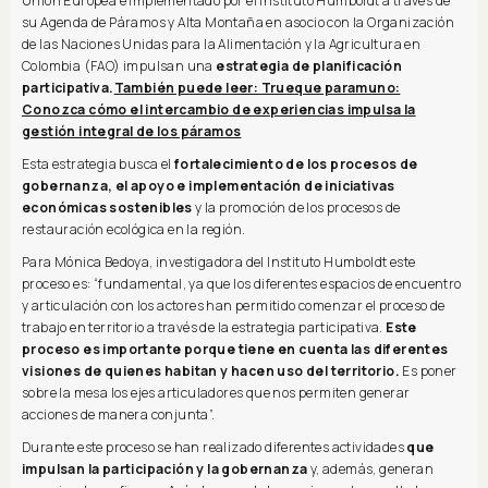
Unión Europea e implementado por el Instituto Humboldt a través de
su Agenda de Páramos y Alta Montaña en asocio con la Organización
de las Naciones Unidas para la Alimentación y la Agricultura en
Colombia (FAO) impulsan una
estrategia de planificación
participativa.
También puede leer: Trueque paramuno:
Conozca cómo el intercambio de experiencias impulsa la
gestión integral de los páramos
Esta estrategia busca el
fortalecimiento de los procesos de
gobernanza, el apoyo e implementación de iniciativas
económicas sostenibles
y la promoción de los procesos de
restauración ecológica en la región.
Para Mónica Bedoya, investigadora del Instituto Humboldt este
proceso es: “fundamental, ya que los diferentes espacios de encuentro
y articulación con los actores han permitido comenzar el proceso de
trabajo en territorio a través de la estrategia participativa.
Este
proceso es importante porque tiene en cuenta las diferentes
visiones de quienes habitan y hacen uso del territorio.
Es poner
sobre la mesa los ejes articuladores que nos permiten generar
acciones de manera conjunta”.
Durante este proceso se han realizado diferentes actividades
que
impulsan la participación y la gobernanza
y, además, generan