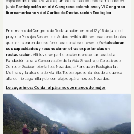
espacios de confianza. Acá algunas de las acciones desarrolladas en
junio.
Participación en el V Congreso colombiano y VI Congreso
Iberoamericano y del Caribe de Restauración Ecológica
En el marco del Congreso de Restauración, entre el 12 y 16 de junio, el
proyecto Paisajes Sostenibles Andes invitó a diferentes actores locales
que participaron de los diferentes espacios del evento,
fortalecieran
sus capacidades y reconocieran otras experiencias en
restauración.
Allí tuvieron participación representantes de: La
Fundación para la Conservación de la Vida Silvestre; el Colectivo del
Corredor Socioambiental Los Nevados; la Fundación Ecológica las
Mellizas y; la alcaldía de Murillo. Todos representantes de la cuenca
alta del río Lagunilla y del complejo de páramos Los Nevados.
Le sugerimos: Cuidar el páramo con manos de mujer