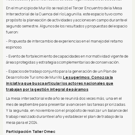
En el municipio de Murillo se realizó el Tercer Encuentro de la Mesa
Intersectorial de la Cuenca del río Lagunilla, este espacio tuvo como
propósito la planeación de actividades y acciones en campo durante el
segundo semestre. Algunos de los resultados y propuestas del espacio
fueron:
- Propuesta de intercambio de experiencias en el manejo del retamo
espinoso.
- Evento de fortalecimiento de capacidades en normatividad vigente de
áreas protegidas y estrategias complementarias de conservación.
- Espacios de trabajo conjunto para la generación de un Plan de
Desarrollo de Turismo de Murillo.
Le sugerimos: Conozca la
iniciativa que busca articular los actores nacionales que
trabajan por la gestión integral de páramos
La mesa intersectorial este año se reunirá dos veces más, una en el
mes de septiembre para presentar avances en las tareas priorizadas.
Y la segunda, en noviembre con el propósito de realizar un balance del
trabajo realizado durante el año y establecer el plan de trabajo de la
mesa para el 2024.
Participación Taller Omec