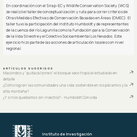
En coordinación con el Sirap-EC y Wildlife Conservation Society (WCS)
se realizó el taller de conceptualización y ruta para correr criterios de
Otras Medidas Efectivas de Conservación Basadas en Áreas (OMEC). El
taller tuvo la participación del Instituto Humboldt y de representantes
de la cuenca del río Lagunilla como la Fundación para la Conservación
de la Vida Silvestre y el Colectivo Socioambiental Los Nevados. Este
ejercicio hizo parte de las acciones de articulación locales con nivel
regional.
ARTÍCULOS SUGERIDOS
Macondos y “quitacalzones”: el bosque seco tropical estudiado en
detalle
¿Cómo logran las comunidades una vida sostenible en los páramos y la
alta montaña?
¿Y si nos quedamos sin insectos? - Humboldt Convida
Instituto de Investigación