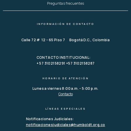
Preguntas frecuentes
INFORMACIÓN DE CONTACTO
Calle 72 # 12 - 65 Piso 7 Bogotá D.C., Colombia
CONTACTO INSTITUCIONAL:
+ 57 3102158291 +57 3102158287
HORARIO DE ATENCIÓN
Lunes a viernes 8:00 a.m. - 5:00 p.m.
Contacto
LÍNEAS ESPECIALES
Notificaciones Judiciales:
notificacionesjudiciales@humboldt.org.co