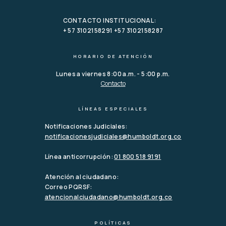
CONTACTO INSTITUCIONAL:
+ 57 3102158291 +57 3102158287
HORARIO DE ATENCIÓN
Lunes a viernes 8:00 a.m. - 5:00 p.m.
Contacto
LÍNEAS ESPECIALES
Notificaciones Judiciales:
notificacionesjudiciales@humboldt.org.co
Línea anticorrupción:
01 800 518 9191
Atención al ciudadano:
Correo PQRSF:
atencionalciudadano@humboldt.org.co
POLÍTICAS