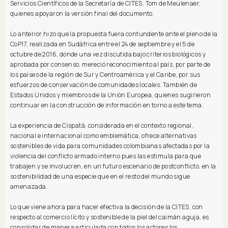
Servicios Científicos de la Secretaría de CITES, Tom de Meulenaer,
quienes apoyaron la versión final del documento.
Lo anterior hizo que la propuesta fuera contundente ante el pleno de la
CoP17, realizada en Sudáfrica entre el 24 de septiembre y el 5 de
octubre de 2016, donde una vez discutida bajo criterios biológicos y
aprobada por consenso, mereció reconocimiento al país, por parte de
los países de la región de Sur y Centroamérica y el Caribe, por sus
esfuerzos de conservación de comunidades locales. También de
Estados Unidos y miembros de la Unión Europea, quienes sugirieron
continuar en la construcción de información en torno a este tema.
La experiencia de Cispatá, considerada en el contexto regional,
nacional e internacional como emblemática, ofrece alternativas
sostenibles de vida para comunidades colombianas afectadas por la
violencia del conflicto armado interno pues las estimula para que
trabajen y se involucren, en un futuro escenario de postconflicto, en la
sostenibilidad de una especie que en el resto del mundo sigue
amenazada.
Lo que viene ahora para hacer efectiva la decisión de la CITES, con
respecto al comercio lícito y sostenible de la piel del caimán aguja, es
consolidar de manera articulada con todos los actores los