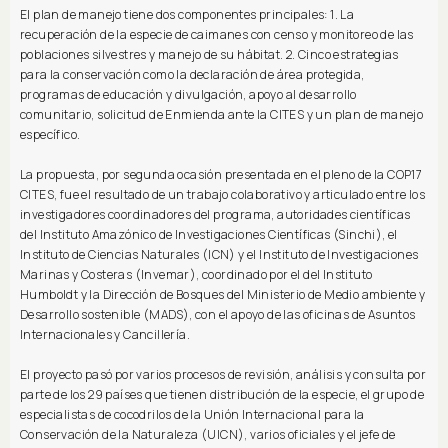
El plan de manejo tiene dos componentes principales: 1. La
recuperación de la especie de caimanes con censo y monitoreo de las
poblaciones silvestres y manejo de su hábitat. 2. Cinco estrategias
para la conservación como la declaración de área protegida,
programas de educación y divulgación, apoyo al desarrollo
comunitario, solicitud de Enmienda ante la CITES y un plan de manejo
específico.
La propuesta, por segunda ocasión presentada en el pleno de la COP17
CITES, fue el resultado de un trabajo colaborativo y articulado entre los
investigadores coordinadores del programa, autoridades científicas
del Instituto Amazónico de Investigaciones Científicas (Sinchi), el
Instituto de Ciencias Naturales (ICN) y el Instituto de Investigaciones
Marinas y Costeras (Invemar), coordinado por el del Instituto
Humboldt y la Dirección de Bosques del Ministerio de Medio ambiente y
Desarrollo sostenible (MADS), con el apoyo de las oficinas de Asuntos
Internacionales y Cancillería.
El proyecto pasó por varios procesos de revisión, análisis y consulta por
parte de los 29 países que tienen distribución de la especie, el grupo de
especialistas de cocodrilos de la Unión Internacional para la
Conservación de la Naturaleza (UICN), varios oficiales y el jefe de