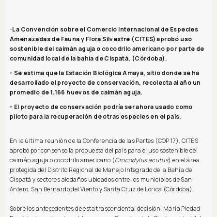
-
La Convención sobre el Comercio Internacional de Especies
Amenazadas de Fauna y Flora Silvestre (CITES) aprobó uso
sostenible del caimán aguja o cocodrilo americano por parte de
comunidad local de la bahía de Cispatá, (Córdoba).
- Se estima que la Estación Biológica Amaya, sitio donde se ha
desarrollado el proyecto de conservación, recolecta al año un
promedio de 1.166 huevos de caimán aguja.
- El proyecto de conservación podría ser ahora usado como
piloto para la recuperación de otras especies en el país.
En la última reunión de la Conferencia de las Partes (COP 17), CITES
aprobó por consenso la propuesta del país para el uso sostenible del
caimán aguja o cocodrilo americano (
Crocodylus acutus
) en el área
protegida del Distrito Regional de Manejo Integrado de la Bahía de
Cispatá y sectores aledaños ubicados entre los municipios de San
Antero, San Bernardo del Viento y Santa Cruz de Lorica (Córdoba).
Sobre los antecedentes de esta trascendental decisión, María Piedad