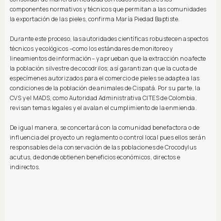
componentes normativos y técnicos que permitan a las comunidades
la exportación de las pieles, confirma María Piedad Baptiste.
Durante este proceso, las autoridades científicas robustecen aspectos
técnicos y ecológicos ­–como los estándares de monitoreo y
lineamientos de información– y aprueban que la extracción no afecte
la población silvestre de cocodrilos; así garantizan que la cuota de
especímenes autorizados para el comercio de pieles se adapte a las
condiciones de la población de animales de Cispatá. Por su parte, la
CVS y el MADS, como Autoridad Administrativa CITES de Colombia,
revisan temas legales y el avalan el cumplimiento de la enmienda.
De igual manera, se concertará con la comunidad benefactora o de
influencia del proyecto un reglamento o control local pues ellos serán
responsables de la conservación de las poblaciones de Crocodylus
acutus, de donde obtienen beneficios económicos, directos e
indirectos.