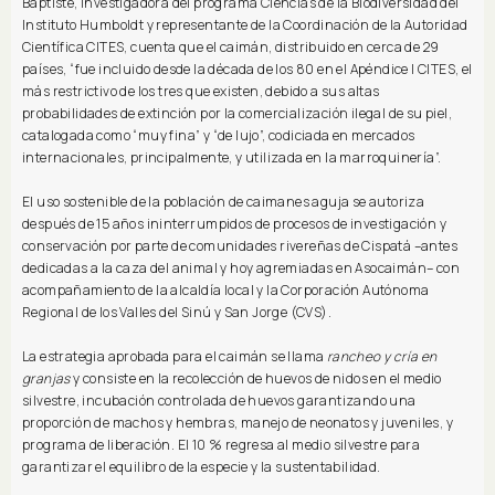
Baptiste, investigadora del programa Ciencias de la Biodiversidad del
Instituto Humboldt y representante de la Coordinación de la Autoridad
Científica CITES, cuenta que el caimán, distribuido en cerca de 29
países, “fue incluido desde la década de los 80 en el Apéndice I CITES, el
más restrictivo de los tres que existen, debido a sus altas
probabilidades de extinción por la comercialización ilegal de su piel,
catalogada como “muy fina” y “de lujo”, codiciada en mercados
internacionales, principalmente, y utilizada en la marroquinería”.
El uso sostenible de la población de caimanes aguja se autoriza
después de 15 años ininterrumpidos de procesos de investigación y
conservación por parte de comunidades rivereñas de Cispatá –antes
dedicadas a la caza del animal y hoy agremiadas en Asocaimán– con
acompañamiento de la alcaldía local y la Corporación Autónoma
Regional de los Valles del Sinú y San Jorge (CVS).
La estrategia aprobada para el caimán se llama
rancheo y cría en
granjas
y consiste en la recolección de huevos de nidos en el medio
silvestre, incubación controlada de huevos garantizando una
proporción de machos y hembras, manejo de neonatos y juveniles, y
programa de liberación. El 10 % regresa al medio silvestre para
garantizar el equilibro de la especie y la sustentabilidad.