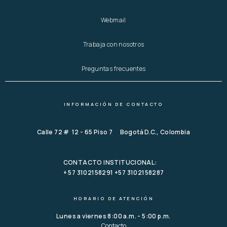
Webmail
Trabaja con nosotros
Preguntas frecuentes
INFORMACIÓN DE CONTACTO
Calle 72 # 12 - 65 Piso 7 Bogotá D.C., Colombia
CONTACTO INSTITUCIONAL:
+ 57 3102158291 +57 3102158287
HORARIO DE ATENCIÓN
Lunes a viernes 8:00 a.m. - 5:00 p.m.
Contacto