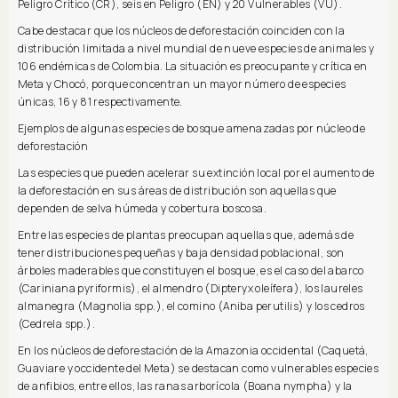
Peligro Crítico (CR), seis en Peligro (EN) y 20 Vulnerables (VU).
Cabe destacar que los núcleos de deforestación coinciden con la
distribución limitada a nivel mundial de nueve especies de animales y
106 endémicas de Colombia. La situación es preocupante y crítica en
Meta y Chocó, porque concentran un mayor número de especies
únicas, 16 y 81 respectivamente.
Ejemplos de algunas especies de bosque amenazadas por núcleo de
deforestación
Las especies que pueden acelerar su extinción local por el aumento de
la deforestación en sus áreas de distribución son aquellas que
dependen de selva húmeda y cobertura boscosa.
Entre las especies de plantas preocupan aquellas que, además de
tener distribuciones pequeñas y baja densidad poblacional, son
árboles maderables que constituyen el bosque, es el caso del abarco
(Cariniana pyriformis), el almendro (Dipteryx oleífera), los laureles
almanegra (Magnolia spp.), el comino (Aniba perutilis) y los cedros
(Cedrela spp.).
En los núcleos de deforestación de la Amazonia occidental (Caquetá,
Guaviare y occidente del Meta) se destacan como vulnerables especies
de anfibios, entre ellos, las ranas arborícola (Boana nympha) y la