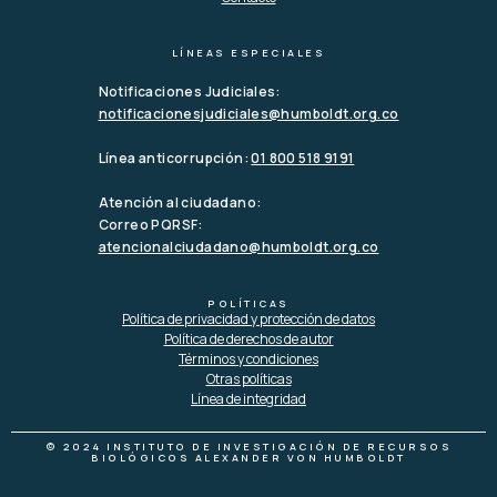
LÍNEAS ESPECIALES
Notificaciones Judiciales:
notificacionesjudiciales@humboldt.org.co
Línea anticorrupción:
01 800 518 9191
Atención al ciudadano:
Correo PQRSF:
atencionalciudadano@humboldt.org.co
POLÍTICAS
Política de privacidad y protección de datos
Política de derechos de autor
Términos y condiciones
Otras políticas
Línea de integridad
© 2024 INSTITUTO DE INVESTIGACIÓN DE RECURSOS
BIOLÓGICOS ALEXANDER VON HUMBOLDT