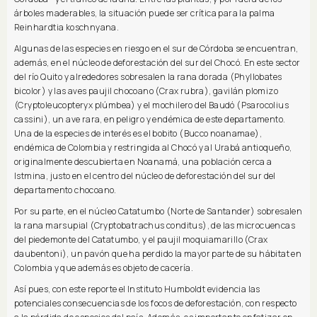
árboles maderables, la situación puede ser crítica para la palma
Reinhardtia koschnyana.
Algunas de las especies en riesgo en el sur de Córdoba se encuentran,
además, en el núcleo de deforestación del sur del Chocó. En este sector
del río Quito y alrededores sobresalen la rana dorada (Phyllobates
bicolor) y las aves paujil chocoano (Crax rubra), gavilán plomizo
(Cryptoleucopteryx plúmbea) y el mochilero del Baudó (Psarocolius
cassini), un ave rara, en peligro y endémica de este departamento.
Una de la especies de interés es el bobito (Bucco noanamae),
endémica de Colombia y restringida al Chocó y al Urabá antioqueño,
originalmente descubierta en Noanamá, una población cerca a
Istmina, justo en el centro del núcleo de deforestación del sur del
departamento chocoano.
Por su parte, en el núcleo Catatumbo (Norte de Santander) sobresalen
la rana marsupial (Cryptobatrachus conditus), de las microcuencas
del piedemonte del Catatumbo, y el paujil moquiamarillo (Crax
daubentoni), un pavón que ha perdido la mayor parte de su hábitat en
Colombia y que además es objeto de cacería.
Así pues, con este reporte el Instituto Humboldt evidencia las
potenciales consecuencias de los focos de deforestación, con respecto