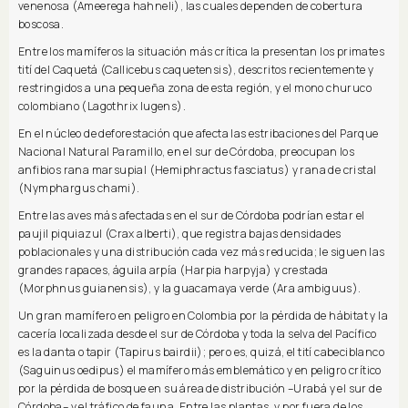
venenosa (Ameerega hahneli), las cuales dependen de cobertura
boscosa.
Entre los mamíferos la situación más crítica la presentan los primates
tití del Caquetá (Callicebus caquetensis), descritos recientemente y
restringidos a una pequeña zona de esta región, y el mono churuco
colombiano (Lagothrix lugens).
En el núcleo de deforestación que afecta las estribaciones del Parque
Nacional Natural Paramillo, en el sur de Córdoba, preocupan los
anfibios rana marsupial (Hemiphractus fasciatus) y rana de cristal
(Nymphargus chami).
Entre las aves más afectadas en el sur de Córdoba podrían estar el
paujil piquiazul (Crax alberti), que registra bajas densidades
poblacionales y una distribución cada vez más reducida; le siguen las
grandes rapaces, águila arpía (Harpia harpyja) y crestada
(Morphnus guianensis), y la guacamaya verde (Ara ambiguus).
Un gran mamífero en peligro en Colombia por la pérdida de hábitat y la
cacería localizada desde el sur de Córdoba y toda la selva del Pacífico
es la danta o tapir (Tapirus bairdii); pero es, quizá, el tití cabeciblanco
(Saguinus oedipus) el mamífero más emblemático y en peligro crítico
por la pérdida de bosque en su área de distribución –Urabá y el sur de
Córdoba– y el tráfico de fauna. Entre las plantas, y por fuera de los