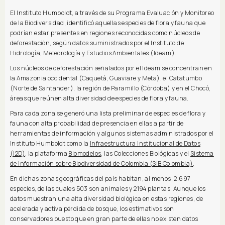
El Instituto Humboldt, a través de su Programa Evaluación y Monitoreo
de la Biodiversidad, identificó aquellas especies de flora y fauna que
podrían estar presentes en regiones reconocidas como núcleos de
deforestación, según datos suministrados por el Instituto de
Hidrología, Meteorología y Estudios Ambientales (Ideam).
Los núcleos de deforestación señalados por el Ideam se concentran en
la Amazonia occidental (Caquetá, Guaviare y Meta), el Catatumbo
(Norte de Santander), la región de Paramillo (Córdoba) y en el Chocó,
áreas que reúnen alta diversidad de especies de flora y fauna.
Para cada zona se generó una lista preliminar de especies de flora y
fauna con alta probabilidad de presencia en ellas a partir de
herramientas de información y algunos sistemas administrados por el
Instituto Humboldt como la
Infraestructura Institucional de Datos
(I2D)
, la plataforma
Biomodelos
, las Colecciones Biológicas y el
Sistema
de Información sobre Biodiversidad de Colombia (SiB Colombia)
.
En dichas zonas geográficas del país habitan, al menos, 2.697
especies, de las cuales 503 son animales y 2194 plantas. Aunque los
datos muestran una alta diversidad biológica en estas regiones, de
acelerada y activa pérdida de bosque, los estimativos son
conservadores puesto que en gran parte de ellas no existen datos