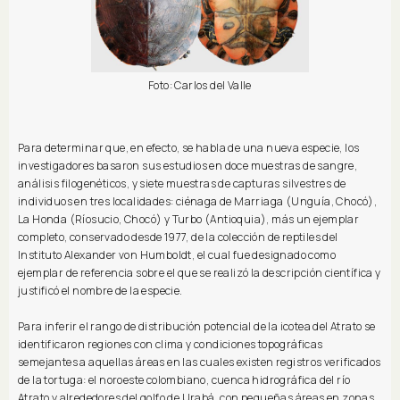
Foto: Carlos del Valle
Para determinar que, en efecto, se habla de una nueva especie, los
investigadores basaron sus estudios en doce muestras de sangre,
análisis filogenéticos, y siete muestras de capturas silvestres de
individuos en tres localidades: ciénaga de Marriaga (Unguía, Chocó),
La Honda (Ríosucio, Chocó) y Turbo (Antioquia), más un ejemplar
completo, conservado desde 1977, de la colección de reptiles del
Instituto Alexander von Humboldt, el cual fue designado como
ejemplar de referencia sobre el que se realizó la descripción científica y
justificó el nombre de la especie.
Para inferir el rango de distribución potencial de la icotea del Atrato se
identificaron regiones con clima y condiciones topográficas
semejantes a aquellas áreas en las cuales existen registros verificados
de la tortuga: el noroeste colombiano, cuenca hidrográfica del río
Atrato y alrededores del golfo de Urabá, con pequeñas áreas en zonas