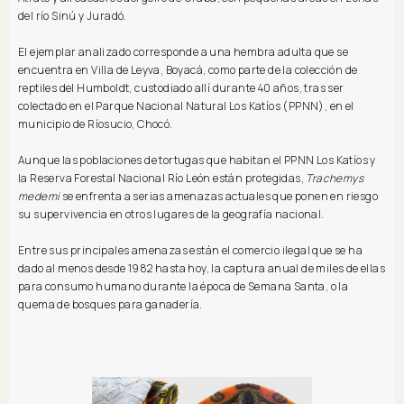
del río Sinú y Juradó.
El ejemplar analizado corresponde a una hembra adulta que se
encuentra en Villa de Leyva, Boyacá, como parte de la colección de
reptiles del Humboldt, custodiado allí durante 40 años, tras ser
colectado en el Parque Nacional Natural Los Katíos (PPNN), en el
municipio de Ríosucio, Chocó.
Aunque las poblaciones de tortugas que habitan el PPNN Los Katíos y
la Reserva Forestal Nacional Río León están protegidas,
Trachemys
medemi
se enfrenta a serias amenazas actuales que ponen en riesgo
su supervivencia en otros lugares de la geografía nacional.
Entre sus principales amenazas están el comercio ilegal que se ha
dado al menos desde 1982 hasta hoy, la captura anual de miles de ellas
para consumo humano durante la época de Semana Santa, o la
quema de bosques para ganadería.