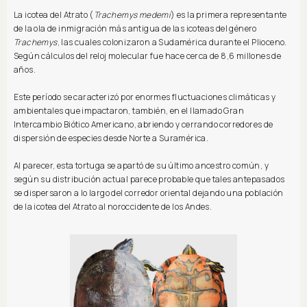
La icotea del Atrato (
Trachemys medemi
) es la primera representante
de la ola de inmigración más antigua de las icoteas del género
Trachemys
, las cuales colonizaron a Sudamérica durante el Plioceno.
Según cálculos del reloj molecular fue hace cerca de 8,6 millones de
años.
Este período se caracterizó por enormes fluctuaciones climáticas y
ambientales que impactaron, también, en el llamado Gran
Intercambio Biótico Americano, abriendo y cerrando corredores de
dispersión de especies desde Norte a Suramérica.
Al parecer, esta tortuga se apartó de su último ancestro común, y
según su distribución actual parece probable que tales antepasados
se dispersaron a lo largo del corredor oriental dejando una población
de la icotea del Atrato al noroccidente de los Andes.