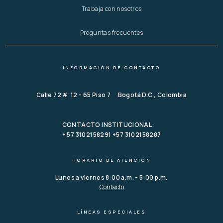
Trabaja con nosotros
Preguntas frecuentes
INFORMACIÓN DE CONTACTO
Calle 72 # 12 - 65 Piso 7 Bogotá D.C., Colombia
CONTACTO INSTITUCIONAL:
+ 57 3102158291 +57 3102158287
HORARIO DE ATENCIÓN
Lunes a viernes 8:00 a.m. - 5:00 p.m.
Contacto
LÍNEAS ESPECIALES