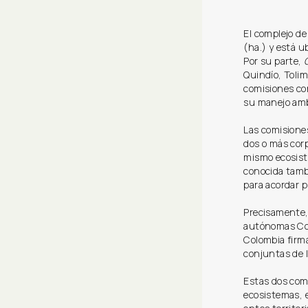
El complejo d
(ha.) y está u
Por su parte,
Quindío, Toli
comisiones con
su manejo amb
Las comisione
dos o más cor
mismo ecosist
conocida tam
para acordar 
Precisamente, 
autónomas Cor
Colombia firm
conjuntas de 
Estas dos com
ecosistemas, 