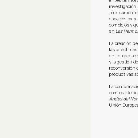
entes territor
investigación,
técnicamente, 
espacios para
complejos y qu
en
Las Hermo
La creación d
las directrice
entre los que 
y la gestión d
reconversión d
productivas s
La conformaci
como parte de
Andes del Nor
Unión Europea