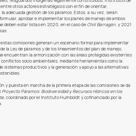
iales, resguardos indígenas legalmente constituidos, institutos de
 entre otros actores estratégicos con el fin de orientar,
la adecuada gestión de los páramos. Estos, a su vez, serán
 formular, aprobar e implementar los planes de manejo de ambos
e deben estar listas en 2020, en el caso de
Chilí Barragán
, y 2021
sas
.
e estas comisiones generan un escenario formal para implementar
s de la Ley de páramos y de los lineamientos del plan de manejo,
se encuentran la armonización con las áreas protegidas existentes
e conflictos socio ambientales, mediante herramientas como la
e sistemas productivos y la generación y apoyo a las alternativas
ostenibles.
ón y puesta en marcha de la primera etapa de las comisiones se da
l
Proyecto Páramos: Biodiversidad y Recursos Hídricos en los
te
, coordinado por el Instituto Humboldt y cofinanciado por la
.