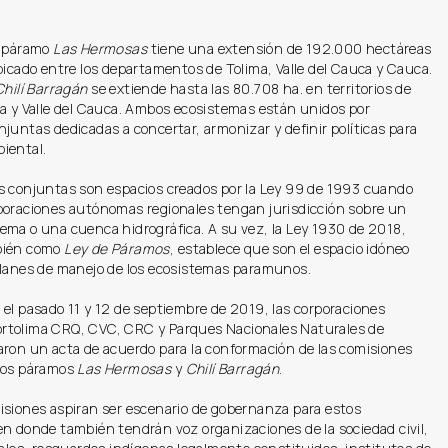
e páramo
Las Hermosas
tiene una extensión de 192.000 hectáreas
bicado entre los departamentos de Tolima, Valle del Cauca y Cauca.
Chilí Barragán
se extiende hasta las 80.708 ha. en territorios de
ma y Valle del Cauca. Ambos ecosistemas están unidos por
juntas dedicadas a concertar, armonizar y definir políticas para
iental.
s conjuntas son espacios creados por la Ley 99 de 1993 cuando
poraciones autónomas regionales tengan jurisdicción sobre un
ema o una cuenca hidrográfica. A su vez, la Ley 1930 de 2018,
bién como
Ley de Páramos
, establece que son el espacio idóneo
planes de manejo de los ecosistemas paramunos.
el pasado 11 y 12 de septiembre de 2019, las corporaciones
tolima CRQ, CVC, CRC y Parques Nacionales Naturales de
aron un acta de acuerdo para la conformación de las comisiones
los páramos
Las Hermosas
y
Chilí Barragán
.
isiones aspiran ser escenario de gobernanza para estos
en donde también tendrán voz organizaciones de la sociedad civil,