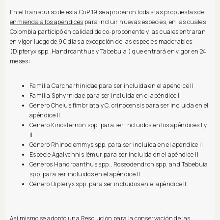
En el transcurso de esta CoP 19 se aprobaron
todas las propuestas de
enmienda a los apéndices
para incluir nuevas especies, en las cuales
Colombia participó en calidad de co-proponente y las cuales entraran
en vigor luego de 90 días a excepción de las especies maderables
(Dipteryx spp.,Handroanthus y Tabebuia ) que entrará en vigor en 24
meses :
Familia Carcharhinidae para ser incluida en el apéndice II
Familia Sphyrnidae para ser incluida en el apéndice II
Género Chelus fimbriata y C. orinocensis para ser incluida en el
apéndice II
Género Kinosternon spp. para ser incluidos en los apéndices I y
II
Género Rhinoclemmys spp. para ser incluida en el apéndice II
Especie Agalychnis lémur para ser incluida en el apéndice II
Géneros Handroanthus spp., Roseodendron spp. and Tabebuia
spp. para ser incluidos en el apéndice II
Género Dipteryx spp. para ser incluidos en el apéndice II
Así mismo se adoptó una Resolución para la conservación de las