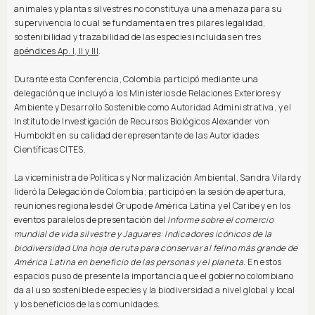
animales y plantas silvestres no constituya una amenaza para su
supervivencia lo cual se fundamenta en tres pilares legalidad,
sostenibilidad y trazabilidad de las especies incluidas en tres
apéndices Ap. I, II y III
.
Durante esta Conferencia, Colombia participó mediante una
delegación que incluyó a los Ministerios de Relaciones Exteriores y
Ambiente y Desarrollo Sostenible como Autoridad Administrativa, y el
Instituto de Investigación de Recursos Biológicos Alexander von
Humboldt en su calidad de representante de las Autoridades
Científicas CITES.
La viceministra de Políticas y Normalización Ambiental, Sandra Vilardy
lideró la Delegación de Colombia; participó en la sesión de apertura,
reuniones regionales del Grupo de América Latina y el Caribe y en los
eventos paralelos de presentación del
Informe sobre el comercio
mundial de vida silvestre y Jaguares: Indicadores icónicos de la
biodiversidad Una hoja de ruta para conservar al felino más grande de
América Latina en beneficio de las personas y el planeta
. En estos
espacios puso de presente la importancia que el gobierno colombiano
da al uso sostenible de especies y la biodiversidad a nivel global y local
y los beneficios de las comunidades.