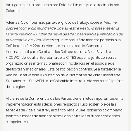
tortugas marina propuesta por Estados Unidos y copatrocinada por
Colombia.
Además, Colombia hizo parte del grupo de trabajo sobre el
Informe
sobre el comercio mundial de vida silvestre y estuvo presente en la
Cuarta Reunión Mundial de las Redes de Observancia y Aplicación de
la Normativa de Vida Silvestre
que se realizó de manera paralela a la
CoP los días 21 y 22 de noviembre en el marco del Consorcio
Internacional para Combatir los Delitos contra la Vida Silvestre
(ICCWC) del cual la Secretaría de la CITES es parte junto con otras
organizaciones internacionales con incidencia en el abordaje de
delitos transnacionales. Esta participación contribuye a fortalecer la
Red de Observancia y Aplicación de la Normativa de Vida Silvestre de
Sur América -SudWEN- que Colombia integra junto con otros 11 países
de la región.
Al cierre de la Conferencia de las Partes vienen retos importantes en la
implementación estas decisiones respecto al uso sostenible de las
especies de vida silvestre y el tráfico ilegal que el gobierno colombiano
plantea abordar de manera articulada entre las distintas entidades
competentes.