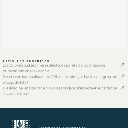
ARTÍCULOS SUGERIDOS
Los colibríes pudieron verse afectados por el arrollador paso del
huracán Iota en Providencia
Se conocen los resultados del ADN ambiental: ¿se halló el pez graso en
el Lago de Tota?
¿Se imagina una ciudad en la que la biodiversidad esté en el centro de
la vida urbana?