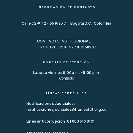
INFORMACIÓN DE CONTACTO
Calle 72 # 12 - 65 Piso 7 Bogotá D.C., Colombia
CONTACTO INSTITUCIONAL:
+ 57 3102158291 +57 3102158287
HORARIO DE ATENCIÓN
Lunes a viernes 8:00 a.m. - 5:00 p.m.
Contacto
LÍNEAS ESPECIALES
Notificaciones Judiciales:
notificacionesjudiciales@humboldt.org.co
Línea anticorrupción:
01 800 518 9191