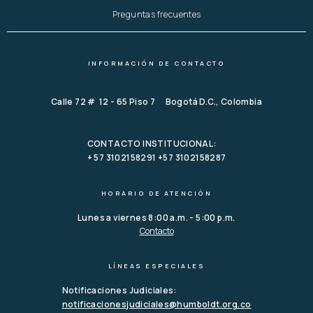
Preguntas frecuentes
INFORMACIÓN DE CONTACTO
Calle 72 # 12 - 65 Piso 7 Bogotá D.C., Colombia
CONTACTO INSTITUCIONAL:
+ 57 3102158291 +57 3102158287
HORARIO DE ATENCIÓN
Lunes a viernes 8:00 a.m. - 5:00 p.m.
Contacto
LÍNEAS ESPECIALES
Notificaciones Judiciales:
notificacionesjudiciales@humboldt.org.co