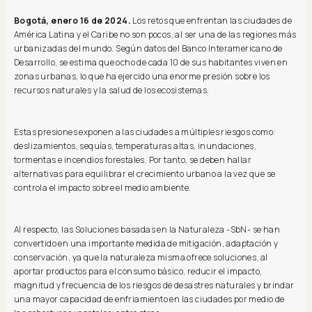
Bogotá, enero 16 de 2024.
Los retos que enfrentan las ciudades de
América Latina y el Caribe no son pocos, al ser una de las regiones más
urbanizadas del mundo. Según datos del Banco Interamericano de
Desarrollo, se estima que ocho de cada 10 de sus habitantes viven en
zonas urbanas, lo que ha ejercido una enorme presión sobre los
recursos naturales y la salud de los ecosistemas.
Estas presiones exponen a las ciudades a múltiples riesgos como:
deslizamientos, sequías, temperaturas altas, inundaciones,
tormentas e incendios forestales. Por tanto, se deben hallar
alternativas para equilibrar el crecimiento urbano a la vez que se
controla el impacto sobre el medio ambiente.
Al respecto, las Soluciones basadas en la Naturaleza -SbN- se han
convertido en una importante medida de mitigación, adaptación y
conservación, ya que la naturaleza misma ofrece soluciones, al
aportar productos para el consumo básico, reducir el impacto,
magnitud y frecuencia de los riesgos de desastres naturales y brindar
una mayor capacidad de enfriamiento en las ciudades por medio de