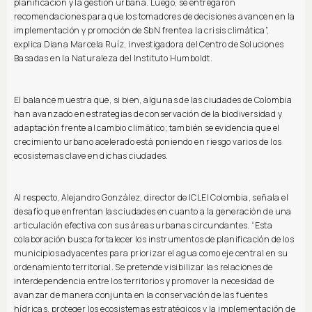
planificación y la gestión urbana. Luego, se entregaron
recomendaciones para que los tomadores de decisiones avancen en la
implementación y promoción de SbN frente a la crisis climática”,
explica Diana Marcela Ruíz, investigadora del Centro de Soluciones
Basadas en la Naturaleza del Instituto Humboldt.
El balance muestra que, si bien, algunas de las ciudades de Colombia
han avanzado en estrategias de conservación de la biodiversidad y
adaptación frente al cambio climático; también se evidencia que el
crecimiento urbano acelerado está poniendo en riesgo varios de los
ecosistemas clave en dichas ciudades.
Al respecto, Alejandro González, director de ICLEI Colombia, señala el
desafío que enfrentan las ciudades en cuanto a la generación de una
articulación efectiva con sus áreas urbanas circundantes. “Esta
colaboración busca fortalecer los instrumentos de planificación de los
municipios adyacentes para priorizar el agua como eje central en su
ordenamiento territorial. Se pretende visibilizar las relaciones de
interdependencia entre los territorios y promover la necesidad de
avanzar de manera conjunta en la conservación de las fuentes
hídricas, proteger los ecosistemas estratégicos y la implementación de