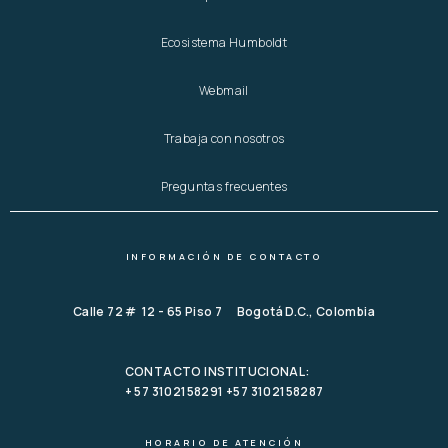
Ecosistema Humboldt
Webmail
Trabaja con nosotros
Preguntas frecuentes
INFORMACIÓN DE CONTACTO
Calle 72 # 12 - 65 Piso 7 Bogotá D.C., Colombia
CONTACTO INSTITUCIONAL:
+ 57 3102158291 +57 3102158287
HORARIO DE ATENCIÓN