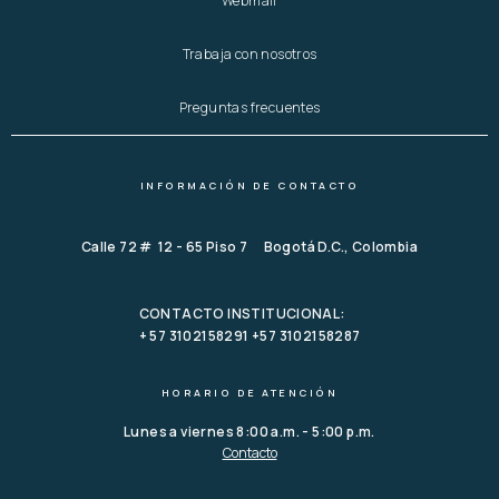
Webmail
Trabaja con nosotros
Preguntas frecuentes
INFORMACIÓN DE CONTACTO
Calle 72 # 12 - 65 Piso 7 Bogotá D.C., Colombia
CONTACTO INSTITUCIONAL:
+ 57 3102158291 +57 3102158287
HORARIO DE ATENCIÓN
Lunes a viernes 8:00 a.m. - 5:00 p.m.
Contacto