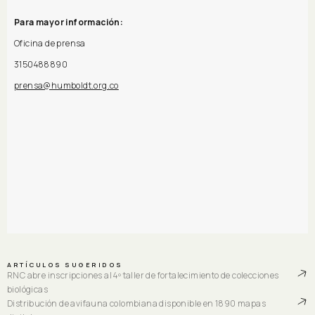
Para mayor información:
Oficina de prensa
3150488890
prensa@humboldt.org.co
ARTÍCULOS SUGERIDOS
RNC abre inscripciones al 4º taller de fortalecimiento de colecciones
biológicas
Distribución de avifauna colombiana disponible en 1890 mapas