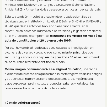
Ministerio del Medio Ambiente- y se estructuró el Sistema Nacional
Ambiental (SINA), sentando las bases de la política ambiental del país.
Esta Ley también impulsó la creación de entidades científicas y
técnicas como el Instituto Humboldt, el IDEAM, el SINCHI, el INVEMAR y
el IIAP; que desde entonces han sido pieza fundamental en la
construcción del conocimiento en biodiversidad y la gestión ambiental.
En el marco de este compromiso,
el Instituto Humboldt formalizó su
acta de constitución el 20 de enero de 1995.
Por eso, hoy celebra tres décadas dedicadas a la investigación en
biodiversidad y a la divulgación del conocimiento, principios que
seguirán guiando su trabajo
en los próximos 30 años
, reafirmando
su papel como referente científico en el país.
Como imagen conmemorativa se eligió al “micelio”
, una red de
filamentos microscópicos que forman la parte vegetativa de los hongos
y que conecta, nutre y sostiene los ecosistemas; asemejándose al
trabajo que realiza el Instituto al conectar saberes y fortalecer las
relaciones entre la biodiversidad y la sociedad.
¿Dónde celebraremos?