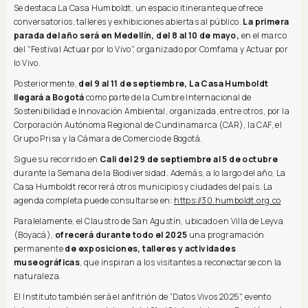
Se destaca La Casa Humboldt, un espacio itinerante que ofrece
conversatorios, talleres y exhibiciones abiertas al público.
La primera
parada del año será en Medellín, del 8 al 10 de mayo,
en el marco
del "Festival Actuar por lo Vivo", organizado por Comfama y Actuar por
lo Vivo.
Posteriormente,
del 9 al 11 de septiembre, La Casa Humboldt
llegará a Bogotá
como parte de la Cumbre Internacional de
Sostenibilidad e Innovación Ambiental, organizada, entre otros, por la
Corporación Autónoma Regional de Cundinamarca (CAR), la CAF, el
Grupo Prisa y la Cámara de Comercio de Bogotá.
Sigue su recorrido en
Cali del 29 de septiembre al 5 de octubre
durante la Semana de la Biodiversidad. Además, a lo largo del año, La
Casa Humboldt recorrerá otros municipios y ciudades del país. La
agenda completa puede consultarse en:
https://30.humboldt.org.co
Paralelamente, el Claustro de San Agustín, ubicado en Villa de Leyva
(Boyacá),
ofrecerá durante todo el 2025
una programación
permanente
de exposiciones, talleres y actividades
museográficas
, que inspiran a los visitantes a reconectarse con la
naturaleza.
El Instituto también será el anfitrión de “Datos Vivos 2025", evento