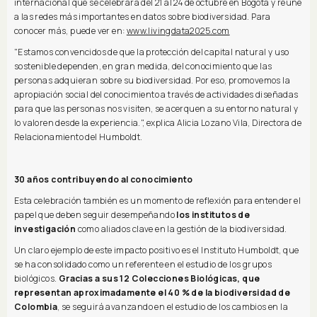
internacional que se celebrará del 21 al 24 de octubre en Bogotá y reúne
a las redes más importantes en datos sobre biodiversidad. Para
conocer más, puede ver en:
www.livingdata2025.com
"Estamos convencidos de que la protección del capital natural y uso
sostenible dependen, en gran medida, del conocimiento que las
personas adquieran sobre su biodiversidad. Por eso, promovemos la
apropiación social del conocimiento a través de actividades diseñadas
para que las personas nos visiten, se acerquen a su entorno natural y
lo valoren desde la experiencia.", explica Alicia Lozano Vila, Directora de
Relacionamiento del Humboldt.
30 años contribuyendo al conocimiento
Esta celebración también es un momento de reflexión para entender el
papel que deben seguir desempeñando
los institutos de
investigación
como aliados clave en la gestión de la biodiversidad.
Un claro ejemplo de este impacto positivo es el Instituto Humboldt, que
se ha consolidado como un referente en el estudio de los grupos
biológicos.
Gracias a sus 12 Colecciones Biológicas, que
representan aproximadamente el 40 % de la biodiversidad de
Colombia
, se seguirá avanzando en el estudio de los cambios en la