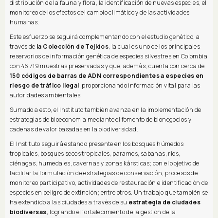
distribución de la fauna y flora, la identificación de nuevas especies, el
monitoreo de los efectos del cambio climático y de las actividades
humanas.
Este esfuerzo se seguirá complementando con el estudio genético, a
través de
la Colección de Tejidos
, la cual es uno de los principales
reservorios de información genética de especies silvestres en Colombia
con 46 719 muestras preservadas y que, además, cuenta con cerca de
150 códigos de barras de ADN correspondientes a especies en
riesgo de tráfico ilegal
, proporcionando información vital para las
autoridades ambientales.
Sumado a esto, el Instituto también avanza en la implementación de
estrategias de bioeconomía mediante el fomento de bionegocios y
cadenas de valor basadas en la biodiversidad.
El Instituto seguirá estando presente en los bosques húmedos
tropicales, bosques secos tropicales, páramos, sabanas, ríos,
ciénagas, humedales, cavernas y zonas kársticas; con el objetivo de
facilitar la formulación de estrategias de conservación, procesos de
monitoreo participativo, actividades de restauración e identificación de
especies en peligro de extinción; entre otros. Un trabajo que también se
ha extendido a las ciudades a través de su
estrategia de ciudades
biodiversas,
logrando el fortalecimiento de la gestión de la