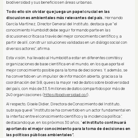
biodiversidad y sus beneficios en áreas urbanas.
Todo ello sin olvidar que juega un papel crucial en las
discusiones ambientales más relevantes del país.
Hernando
García Martínez, Director General del Instituto, destaca que "el
conocimiento Humboldt debe seguir formando parte en las
discusiones críticas a través del mejor conocimiento científico y, a
partir de allí, construir soluciones validadas en un diálogo social con
diversos actores", afirma.
Esta visión, ha llevado al Humboldt a estar en diferentes comités y
organizaciones de base científica en el mundo, en los que aporta el
mejor conocimiento posible para la toma de decisiones. Y, además, se
ha convertido en un impulsor de información abierta, gracias a la
coordinación del SiB, que es la mayor red de datos sobre biodiversidad
del país, con más de 33,5 millones de datos compartidos por más de
240 organizaciones (
https://biodiversidad.co/
).
Al respecto, Gisele Didier, Directora de Conocimiento del Instituto,
subraya que el “Instituto se ha convertido en un actor fundamental en
la interfaz entre el conocimiento científico y la incidencia política",
destacando que, en los próximos 30 años, “
el Instituto continuará
aportando el mejor conocimiento para la toma de decisiones en
las políticas públicas ambientales”.