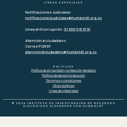
LÍNEAS ESPECIALES
Notificaciones Judiciales:
notificacionesjudiciales@humboldt.org.co
Línea anticorrupción:
01 800 518 9191
Atención al ciudadano:
Correo PQRSF:
atencionalciudadano@humboldt.org.co
POLÍTICAS
Política de privacidad y protección de datos
Política de derechos de autor
Términos y condiciones
Otras políticas
Línea de integridad
© 2024 INSTITUTO DE INVESTIGACIÓN DE RECURSOS
BIOLÓGICOS ALEXANDER VON HUMBOLDT