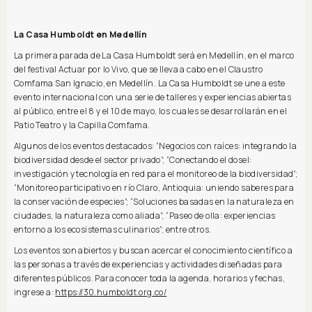
La Casa Humboldt en Medellín
La primera parada de La Casa Humboldt será en Medellín, en el marco
del festival Actuar por lo Vivo, que se lleva a cabo en el Claustro
Comfama San Ignacio, en Medellín. La Casa Humboldt se une a este
evento internacional con una serie de talleres y experiencias abiertas
al público, entre el 8 y el 10 de mayo, los cuales se desarrollarán en el
Patio Teatro y la Capilla Comfama.
Algunos de los eventos destacados: “Negocios con raíces: integrando la
biodiversidad desde el sector privado”; “Conectando el dosel:
investigación y tecnología en red para el monitoreo de la biodiversidad”;
“Monitoreo participativo en río Claro, Antioquia: uniendo saberes para
la conservación de especies”; “Soluciones basadas en la naturaleza en
ciudades, la naturaleza como aliada”; “Paseo de olla: experiencias
entorno a los ecosistemas culinarios”; entre otros.
Los eventos son abiertos y buscan acercar el conocimiento científico a
las personas a través de experiencias y actividades diseñadas para
diferentes públicos. Para conocer toda la agenda, horarios y fechas,
ingrese a:
https://30.humboldt.org.co/