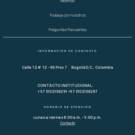
Webmail
Trabaja con nosotros
Preguntas frecuentes
INFORMACIÓN DE CONTACTO
Calle 72 # 12 - 65 Piso 7 Bogotá D.C., Colombia
CONTACTO INSTITUCIONAL:
+ 57 3102158291 +57 3102158287
HORARIO DE ATENCIÓN
Lunes a viernes 8:00 a.m. - 5:00 p.m.
Contacto