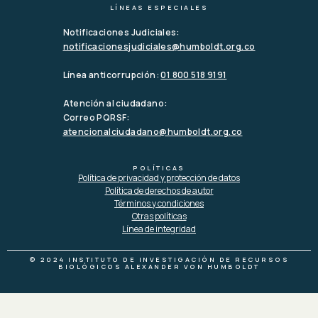
LÍNEAS ESPECIALES
Notificaciones Judiciales:
notificacionesjudiciales@humboldt.org.co
Línea anticorrupción:
01 800 518 9191
Atención al ciudadano:
Correo PQRSF:
atencionalciudadano@humboldt.org.co
POLÍTICAS
Política de privacidad y protección de datos
Política de derechos de autor
Términos y condiciones
Otras políticas
Línea de integridad
© 2024 INSTITUTO DE INVESTIGACIÓN DE RECURSOS
BIOLÓGICOS ALEXANDER VON HUMBOLDT