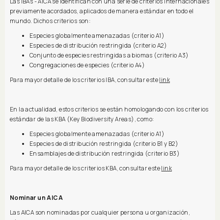
Las IBAs - AICA se identifican con una serie de criterios internacionales
previamente acordados, aplicados de manera estándar en todo el
mundo. Dichos criterios son:
Especies globalmente amenazadas (criterio A1)
Especies de distribución restringida (criterio A2)
Conjunto de especies restringidas a biomas (criterio A3)
Congregaciones de especies (criterio A4)
Para mayor detalle de los criterios IBA, consultar este
link
En la actualidad, estos criterios se están homologando con los criterios
estándar de las KBA (Key Biodiversity Areas), como:
Especies globalmente amenazadas (criterio A1)
Especies de distribución restringida (criterio B1 y B2)
Ensamblajes de distribución restringida (criterio B3)
Para mayor detalle de los criterios KBA, consultar este
link
Nominar un AICA
Las AICA son nominadas por cualquier persona u organización,