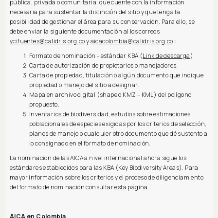
pública, privada o comunitaria, que cuente con la información
necesaria para sustentar la distinción del sitio y que tenga la
posibilidad de gestionar el área para su conservación. Para ello, se
debe enviar la siguiente documentación al los correos
ycifuentes@calidris.org.co
y
aicacolombia@calidris.org.co
:
Formato de nominación - estándar KBA (
Link de descarga
)
Carta de autorización de propietarios o manejadores.
Carta de propiedad, titulación o algún documento que indique
propiedad o manejo del sitio a designar.
Mapa en archivo digital (shape o KMZ – KML) del polígono
propuesto.
Inventarios de biodiversidad, estudios sobre estimaciones
poblacionales de especies exigidas por los criterios de selección,
planes de manejo o cualquier otro documento que dé sustento a
lo consignado en el formato de nominación.
La nominación de las AICA a nivel internacional ahora sigue los
estándares establecidos para las KBA (Key Biodiversity Areas). Para
mayor información sobre los criterios y el proceso de diligenciamiento
del formato de nominación consultar
esta página
.
AICA en Colombia