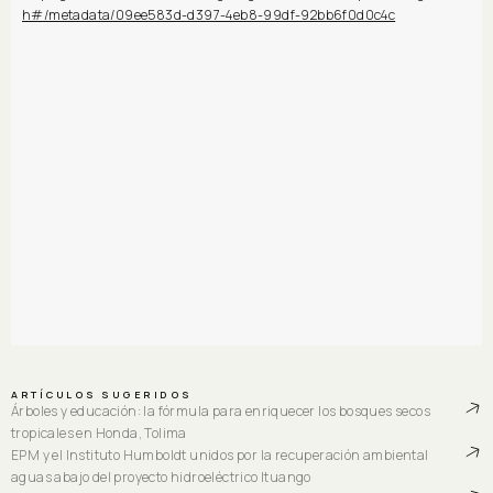
h#/metadata/09ee583d-d397-4eb8-99df-92bb6f0d0c4c
ARTÍCULOS SUGERIDOS
Árboles y educación: la fórmula para enriquecer los bosques secos
tropicales en Honda, Tolima
EPM y el Instituto Humboldt unidos por la recuperación ambiental
aguas abajo del proyecto hidroeléctrico Ituango