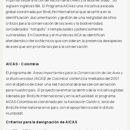
Importante para la Conservación de las Aves y la Biodiversidad’. Su
sigla en inglés es IBA. El Programa AICA es una iniciativa a escala
global coordinada por BirdLife International que se centra en la
identificación, documentación y gestión de una red global de sitios
críticos para la conservación de las aves y la biodiversidad,
considerados "hotspots" irremplazables y potencialmente
vulnerables. En Colombia y el mundo las AICA se identifican
atendiendo criterios técnicos que consideran la presencia de especies
de aves que son prioritarias para la conservación.
AICAS - Colombia
El programa de ‘
Áreas Importantes para la Conservación de las Aves y
la Biodiversidad (AICAS) de Colombia
’ comenzó a mediados del 2001
con el objetivo de crear una red nacional de áreas de conservación
para nuestro país. El proyecto se enmarca dentro de la iniciativa global
liderada por BirdLife Internacional y en la actualidad, el programa
AICAS-Colombia es coordinado por la Asociación Calidris, socio de
BirdLife International en el país, con el apoyo técnico del Instituto
Humboldt.
Criterios para la designación de AICAS