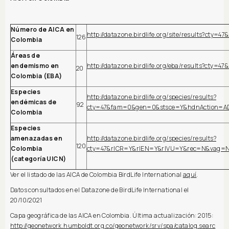
Número de AICA en
http://datazone.birdlife.org/site/results?cty
126
Colombia
Áreas de
endemismo en
http://datazone.birdlife.org/eba/results?cty=4
20
Colombia (EBA)
Especies
http://datazone.birdlife.org/species/results?
endémicas de
92
cty=47&fam=0&gen=0&stsce=Y&hdnAction=
Colombia
Especies
amenazadas en
http://datazone.birdlife.org/species/results?
120
Colombia
cty=47&rlCR=Y&rlEN=Y&rlVU=Y&rec=N&vag=
(categoría UICN)
Ver el listado de las AICA de Colombia BirdLife International
aquí
.
Datos consultados en el Datazone de BirdLife International el
20/10/2021
Capa geográfica de las AICA en Colombia. Última actualización: 2015:
http://geonetwork.humboldt.org.co/geonetwork/srv/spa/catalog.searc