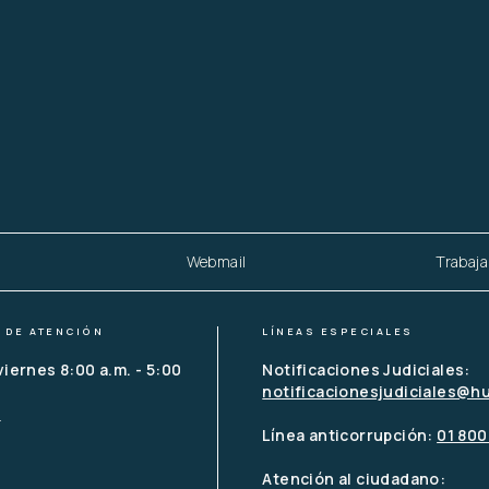
Webmail
Trabaja
 DE ATENCIÓN
LÍNEAS ESPECIALES
viernes 8:00 a.m. - 5:00 
Notificaciones Judiciales:
notificacionesjudiciales@h
o
Línea anticorrupción: 
01 800
Atención al ciudadano: