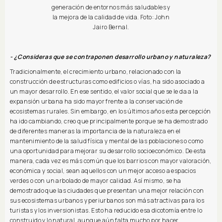
generación de entornos más saludables y
la mejora de la calidad de vida. Foto: John
Jairo Bernal.
- ¿Consideras que se contraponen desarrollo urbano y naturaleza?
Tradicionalmente, el crecimiento urbano, relacionado con la
construcción de estructuras como edificios o vías, ha sido asociado a
un mayor desarrollo. En ese sentido, el valor social que se le da a la
expansión urbana ha sido mayor frente a la conservación de
ecosistemas rurales. Sin embargo, en los últimos años esta percepción
ha ido cambiando, creo que principalmente porque se ha demostrado
de diferentes maneras la importancia de la naturaleza en el
mantenimiento de la salud física y mental de las poblaciones o como
una oportunidad para mejorar su desarrollo socioeconómico. De esta
manera, cada vez es más común que los barrios con mayor valoración,
económica y social, sean aquellos con un mejor acceso a espacios
verdes o con un arbolado de mayor calidad. Así mismo, se ha
demostrado que las ciudades que presentan una mejor relación con
sus ecosistemas urbanos y periurbanos son más atractivas para los
turistas y los inversionistas. Esto ha reducido esa dicotomía entre lo
construido y lo natural, aunque aún falta mucho por hacer,