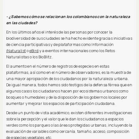
- ¿Sabemos cómo se relacionan los colombianos con la naturaleza
en las ciudades?
En los últimos años el interés de las personas por conocer la
biodiversidad de sus ciudades se ha hecho evidente gracias iniciativas
de ciencia participativas y de plataformas como Información
iNaturalist
o
eBird
y a eventos internacionales como los Retos
Naturalistas o los BioBlitz.
El aumento en el número de registros de especies en estas
plataformas, así como en el número de observadores, es la muestra de
una mayor apropiación de los ciudadanos por la naturaleza urbana.
De igual manera, todos hemos sido testigos de la defensa férrea que en
algunos casos los ciudadanos hacen por ecosistemas urbanos como
bosques o humedales y de la disposición de los gobiernos locales por
aumentar y mejorar los espacios de participación ciudadana.
Desde un punto de vista académico, existen diferentes investigaciones
sobre la percepción y el valor que le dan los ciudadanos a espacios
verdes como los parques o las áreas protegidas urbanas, incluyendo la
evaluación de variables como cercanía, tamaño, acceso, composición
de especies vegetales, etc.