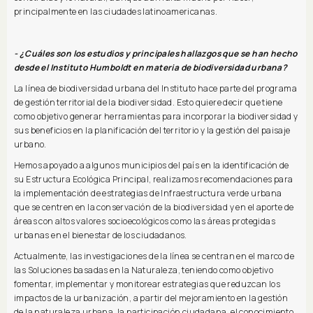
principalmente en las ciudades latinoamericanas.
- ¿Cuáles son los estudios y principales hallazgos que se han hecho
desde el Instituto Humboldt en materia de biodiversidad urbana?
La línea de biodiversidad urbana del Instituto hace parte del programa
de gestión territorial de la biodiversidad. Esto quiere decir que tiene
como objetivo generar herramientas para incorporar la biodiversidad y
sus beneficios en la planificación del territorio y la gestión del paisaje
urbano.
Hemos apoyado a algunos municipios del país en la identificación de
su Estructura Ecológica Principal, realizamos recomendaciones para
la implementación de estrategias de Infraestructura verde urbana
que se centren en la conservación de la biodiversidad y en el aporte de
áreas con altos valores socioecológicos como las áreas protegidas
urbanas en el bienestar de los ciudadanos.
Actualmente, las investigaciones de la línea se centran en el marco de
las Soluciones basadas en la Naturaleza, teniendo como objetivo
fomentar, implementar y monitorear estrategias que reduzcan los
impactos de la urbanización, a partir del mejoramiento en la gestión
de la naturaleza urbana, la participación ciudadana, el conocimiento