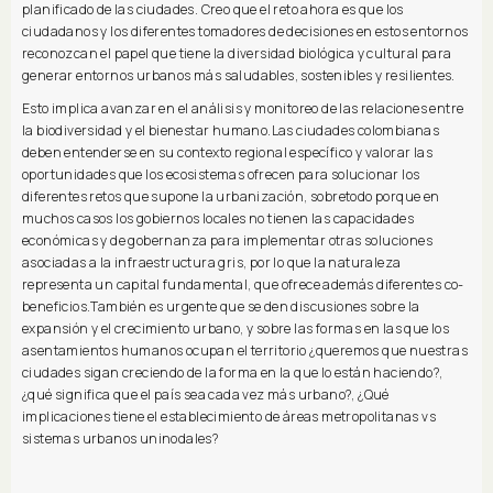
planificado de las ciudades. Creo que el reto ahora es que los
ciudadanos y los diferentes tomadores de decisiones en estos entornos
reconozcan el papel que tiene la diversidad biológica y cultural para
generar entornos urbanos más saludables, sostenibles y resilientes.
Esto implica avanzar en el análisis y monitoreo de las relaciones entre
la biodiversidad y el bienestar humano.Las ciudades colombianas
deben entenderse en su contexto regional específico y valorar las
oportunidades que los ecosistemas ofrecen para solucionar los
diferentes retos que supone la urbanización, sobretodo porque en
muchos casos los gobiernos locales no tienen las capacidades
económicas y de gobernanza para implementar otras soluciones
asociadas a la infraestructura gris, por lo que la naturaleza
representa un capital fundamental, que ofrece además diferentes co-
beneficios.También es urgente que se den discusiones sobre la
expansión y el crecimiento urbano, y sobre las formas en las que los
asentamientos humanos ocupan el territorio ¿queremos que nuestras
ciudades sigan creciendo de la forma en la que lo están haciendo?,
¿qué significa que el país sea cada vez más urbano?, ¿Qué
implicaciones tiene el establecimiento de áreas metropolitanas vs
sistemas urbanos uninodales?