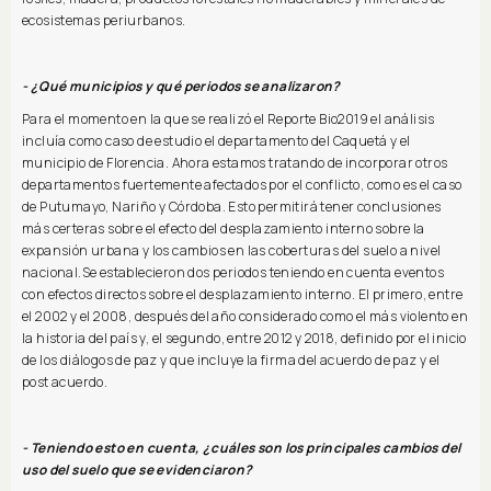
ecosistemas periurbanos.
- ¿Qué municipios y qué periodos se analizaron?
Para el momento en la que se realizó el Reporte Bio2019 el análisis
incluía como caso de estudio el departamento del Caquetá y el
municipio de Florencia. Ahora estamos tratando de incorporar otros
departamentos fuertemente afectados por el conflicto, como es el caso
de Putumayo, Nariño y Córdoba. Esto permitirá tener conclusiones
más certeras sobre el efecto del desplazamiento interno sobre la
expansión urbana y los cambios en las coberturas del suelo a nivel
nacional.Se establecieron dos periodos teniendo en cuenta eventos
con efectos directos sobre el desplazamiento interno. El primero, entre
el 2002 y el 2008, después del año considerado como el más violento en
la historia del país y, el segundo, entre 2012 y 2018, definido por el inicio
de los diálogos de paz y que incluye la firma del acuerdo de paz y el
post acuerdo.
- Teniendo esto en cuenta, ¿cuáles son los principales cambios del
uso del suelo que se evidenciaron?