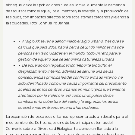
altos que los de las poblaciones rurales, lo cual aumenta la demanda
de recursos como el agua, los alimentos y la energía, y la producción de
residuos, con impactos directos sobre ecosistemas cercanos y lejanos a
las ciudades. Foto: John Jairo Bernal.
•
Al siglo XX se le ha denominado el siglo urbano. Y es que se
calcula que para 2050 habrá cerca de 2,400 millones más de
personas en las ciudades en el mundo, todo un reto para la
gestión de aquello que se denomina naturaleza urbana
•
De acuerdo con la publicación ‘Reporte Bio 2019’, el
desplazamiento interno, además de ser una una de las
consecuencias principales del conflicto armado interno, ha
sido identificado como una causa importante del crecimiento
acelerado en los centros urbanos en municipios fuertemente
afectados por la violencia, así como un impulsor de los
cambios en la cobertura del suelo y la degradación de los
ecosistemas en áreas cercana a las ciudades.
La expansión de los cascos urbanos representa todo un desafío para el
medioambiente. De hecho, es uno de los principales temas del
Convenio sobre la Diversidad Biológica, haciendo un llamado a la
urgencia para garantizar un futuro en el que el crecimiento urbano