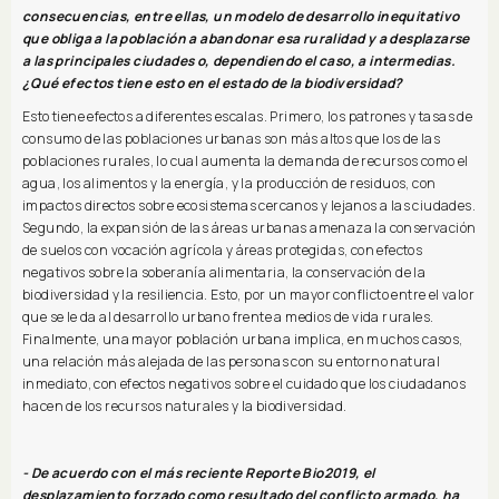
consecuencias, entre ellas, un modelo de desarrollo inequitativo
que obliga a la población a abandonar esa ruralidad y a desplazarse
a las principales ciudades o, dependiendo el caso, a intermedias.
¿Qué efectos tiene esto en el estado de la biodiversidad?
Esto tiene efectos a diferentes escalas. Primero, los patrones y tasas de
consumo de las poblaciones urbanas son más altos que los de las
poblaciones rurales, lo cual aumenta la demanda de recursos como el
agua, los alimentos y la energía, y la producción de residuos, con
impactos directos sobre ecosistemas cercanos y lejanos a las ciudades.
Segundo, la expansión de las áreas urbanas amenaza la conservación
de suelos con vocación agrícola y áreas protegidas, con efectos
negativos sobre la soberanía alimentaria, la conservación de la
biodiversidad y la resiliencia. Esto, por un mayor conflicto entre el valor
que se le da al desarrollo urbano frente a medios de vida rurales.
Finalmente, una mayor población urbana implica, en muchos casos,
una relación más alejada de las personas con su entorno natural
inmediato, con efectos negativos sobre el cuidado que los ciudadanos
hacen de los recursos naturales y la biodiversidad.
- De acuerdo con el más reciente Reporte Bio2019, el
desplazamiento forzado como resultado del conflicto armado, ha