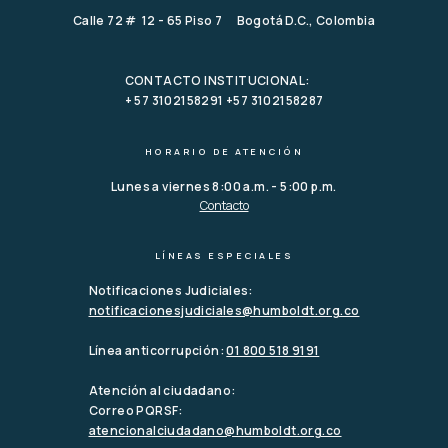
Calle 72 # 12 - 65 Piso 7 Bogotá D.C., Colombia
CONTACTO INSTITUCIONAL:
+ 57 3102158291 +57 3102158287
HORARIO DE ATENCIÓN
Lunes a viernes 8:00 a.m. - 5:00 p.m.
Contacto
LÍNEAS ESPECIALES
Notificaciones Judiciales:
notificacionesjudiciales@humboldt.org.co
Línea anticorrupción:
01 800 518 9191
Atención al ciudadano:
Correo PQRSF:
atencionalciudadano@humboldt.org.co