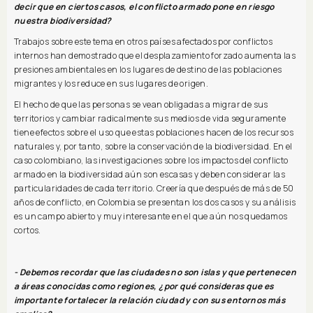
decir que en ciertos casos, el conflicto armado pone en riesgo
nuestra biodiversidad?
Trabajos sobre este tema en otros países afectados por conflictos
internos han demostrado que el desplazamiento forzado aumenta las
presiones ambientales en los lugares de destino de las poblaciones
migrantes y los reduce en sus lugares de origen.
El hecho de que las personas se vean obligadas a migrar de sus
territorios y cambiar radicalmente sus medios de vida seguramente
tiene efectos sobre el uso que estas poblaciones hacen de los recursos
naturales y, por tanto, sobre la conservación de la biodiversidad. En el
caso colombiano, las investigaciones sobre los impactos del conflicto
armado en la biodiversidad aún son escasas y deben considerar las
particularidades de cada territorio. Creería que después de más de 50
años de conflicto, en Colombia se presentan los dos casos y su análisis
es un campo abierto y muy interesante en el que aún nos quedamos
cortos.
- Debemos recordar que las ciudades no son islas y que pertenecen
a áreas conocidas como regiones, ¿por qué consideras que es
importante fortalecer la relación ciudad y con sus entornos más