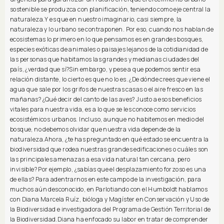
sostenible se produzca con planificación, teniendo como eje central la
naturaleza.Y es que en nuestro imaginario, casi siempre, la
naturaleza y lo urbano se contraponen. Por eso, cuando nos hablan de
ecosistemas lo primero en lo que pensamos es en grandes bosques,
especies exóticas de animales o paisajes lejanos de la cotidianidad de
las personas que habitamos las grandes y medianas ciudades del
país, ¿verdad que sí?Sin embargo, y pese a que podemos sentir esa
relación distante, lo cierto es que no lo es. ¿De dónde crees que viene el
agua que sale por los grifos de nuestras casas o el aire fresco en las
mañanas? ¿Qué decir del canto de las aves? Justo a esos beneficios
vitales para nuestra vida, es a lo que se les conoce como servicios
ecosistémicos urbanos. Incluso, aunque no habitemos en medio del
bosque, no debemos olvidar que nuestra vida depende de la
naturaleza.Ahora, ¿te has preguntado en qué estado se encuentra la
biodiversidad que rodea nuestras grandes edificaciones o cuáles son
las principales amenazas a esa vida natural tan cercana, pero
invisible? Por ejemplo, ¿sabías que el desplazamiento forzoso es una
de ellas? Para adentrarnos en este campo de la investigación, para
muchos aún desconocido, en Parlotiando con el Humboldt hablamos
con Diana Marcela Ruíz, bióloga y Magíster en Conservación y Uso de
la Biodiversidad e investigadora del Programa de Gestión Territorial de
la Biodiversidad.Diana ha enfocado su labor en tratar de comprender