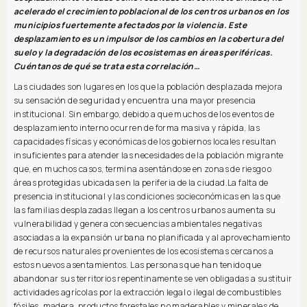
acelerado el crecimiento poblacional de los centros urbanos en los
municipios fuertemente afectados por la violencia. Este
desplazamiento es un impulsor de los cambios en la cobertura del
suelo y la degradación de los ecosistemas en áreas periféricas.
Cuéntanos de qué se trata esta correlación…
Las ciudades son lugares en los que la población desplazada mejora
su sensación de seguridad y encuentra una mayor presencia
institucional. Sin embargo, debido a que muchos de los eventos de
desplazamiento interno ocurren de forma masiva y rápida, las
capacidades físicas y económicas de los gobiernos locales resultan
insuficientes para atender las necesidades de la población migrante
que, en muchos casos, termina asentándose en zonas de riesgo o
áreas protegidas ubicadas en la periferia de la ciudad.La falta de
presencia institucional y las condiciones socieconómicas en las que
las familias desplazadas llegan a los centros urbanos aumenta su
vulnerabilidad y genera consecuencias ambientales negativas
asociadas a la expansión urbana no planificada y al aprovechamiento
de recursos naturales provenientes de los ecosistemas cercanos a
estos nuevos asentamientos. Las personas que han tenido que
abandonar sus territorios repentinamente se ven obligadas a sustituir
actividades agrícolas por la extracción legal o ilegal de combustibles
fósiles, madera, productos forestales no maderables y minerales de