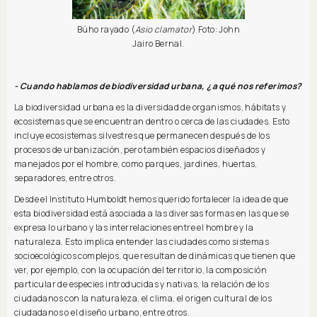
Búho rayado (
Asio clamator
) Foto: John
Jairo Bernal.
- Cuando hablamos de biodiversidad urbana, ¿a qué nos referimos?
La biodiversidad urbana es la diversidad de organismos, hábitats y
ecosistemas que se encuentran dentro o cerca de las ciudades. Esto
incluye ecosistemas silvestres que permanecen después de los
procesos de urbanización, pero también espacios diseñados y
manejados por el hombre, como parques, jardines, huertas,
separadores, entre otros.
Desde el Instituto Humboldt hemos querido fortalecer la idea de que
esta biodiversidad está asociada a las diversas formas en las que se
expresa lo urbano y las interrelaciones entre el hombre y la
naturaleza. Esto implica entender las ciudades como sistemas
socioecológicos complejos, que resultan de dinámicas que tienen que
ver, por ejemplo, con la ocupación del territorio, la composición
particular de especies introducidas y nativas, la relación de los
ciudadanos con la naturaleza, el clima, el origen cultural de los
ciudadanos o el diseño urbano, entre otros.