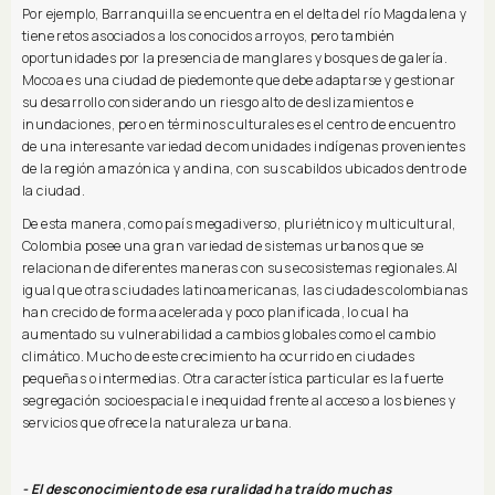
Por ejemplo, Barranquilla se encuentra en el delta del río Magdalena y
tiene retos asociados a los conocidos arroyos, pero también
oportunidades por la presencia de manglares y bosques de galería.
Mocoa es una ciudad de piedemonte que debe adaptarse y gestionar
su desarrollo considerando un riesgo alto de deslizamientos e
inundaciones, pero en términos culturales es el centro de encuentro
de una interesante variedad de comunidades indígenas provenientes
de la región amazónica y andina, con sus cabildos ubicados dentro de
la ciudad.
De esta manera, como país megadiverso, pluriétnico y multicultural,
Colombia posee una gran variedad de sistemas urbanos que se
relacionan de diferentes maneras con sus ecosistemas regionales.Al
igual que otras ciudades latinoamericanas, las ciudades colombianas
han crecido de forma acelerada y poco planificada, lo cual ha
aumentado su vulnerabilidad a cambios globales como el cambio
climático. Mucho de este crecimiento ha ocurrido en ciudades
pequeñas o intermedias. Otra característica particular es la fuerte
segregación socioespacial e inequidad frente al acceso a los bienes y
servicios que ofrece la naturaleza urbana.
- El desconocimiento de esa ruralidad ha traído muchas