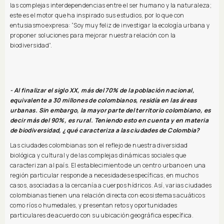
las complejas interdependencias entre el ser humano y la naturaleza;
este es el motor que ha inspirado sus estudios, por lo que con
entusiasmo expresa: “Soy muy feliz de investigar la ecología urbana y
proponer soluciones para mejorar nuestra relación con la
biodiversidad”.
- Al finalizar el siglo XX, más del 70% de la población nacional,
equivalente a 30 millones de colombianos, residía en las áreas
urbanas. Sin embargo, la mayor parte del territorio colombiano, es
decir más del 90%, es rural. Teniendo esto en cuenta y en materia
de biodiversidad, ¿qué caracteriza a las ciudades de Colombia?
Las ciudades colombianas son el reflejo de nuestra diversidad
biológica y cultural y de las complejas dinámicas sociales que
caracterizan al país. El establecimiento de un centro urbano en una
región particular responde a necesidades específicas, en muchos
casos, asociadas a la cercanía a cuerpos hídricos. Así, varias ciudades
colombianas tienen una relación directa con ecosistemas acuáticos
como ríos o humedales, y presentan retos y oportunidades
particulares de acuerdo con su ubicación geográfica específica.