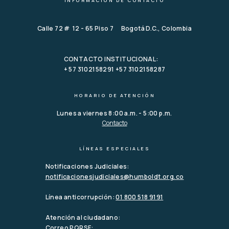
INFORMACIÓN DE CONTACTO
Calle 72 # 12 - 65 Piso 7 Bogotá D.C., Colombia
CONTACTO INSTITUCIONAL:
+ 57 3102158291 +57 3102158287
HORARIO DE ATENCIÓN
Lunes a viernes 8:00 a.m. - 5:00 p.m.
Contacto
LÍNEAS ESPECIALES
Notificaciones Judiciales:
notificacionesjudiciales@humboldt.org.co
Línea anticorrupción:
01 800 518 9191
Atención al ciudadano:
Correo PQRSF: