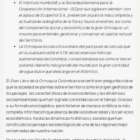
El Instituto Humboldt y la Sociedad Alemana para la
Cooperación Internacional -GIZ por sus siglas en alemán- con
el apoyo de Ecopetrol S.A., presentan al país la más completa y
actualizada radiografía de la flora y fauna silvestres, así como
del componente social y económico de la gran Orinoquia: un
insumo para entender, gestionar y conservar el capital natural
del territorio.
La Orinoquia es casi otro océano del país pues se calcula que
en su subsuelo está el 41 % de las reservas hídricas
subterráneas de Colombia, consolidándose así como el tercer
sistema ribereño más grande del mundo por la gran cantidad
de agua dulce que descarga en el Atlántico.
El
Gran Libro de la Orinoquia Colombiana
se centra en preguntas clave
que la sociedad se plantea sobre el territorio como el origen geofísico de
los paisajes, las características de los ecosistemas y las dinámicas
socioambientales que han logrado consolidarse con el tiempo. Gracias
a su formato enciclopédico, permite tener de manera sintética la más
completa información que abarca desde la biodiversidad y los servicios
ecosistémicos, hasta las dinámicas históricas y sociales que han
construido los paisajes socioecológicos de una de las regiones mejor
conservadas de nuestra nación.