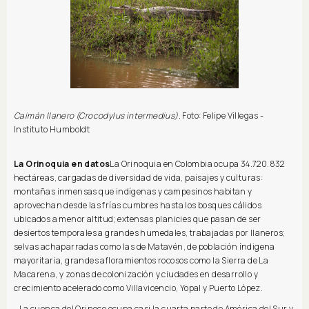
Caimán llanero (Crocodylus intermedius).
Foto: Felipe Villegas -
Instituto Humboldt
La Orinoquia en datos
La Orinoquia en Colombia ocupa 34.720.832
hectáreas, cargadas de diversidad de vida, paisajes y culturas:
montañas inmensas que indígenas y campesinos habitan y
aprovechan desde las frías cumbres hasta los bosques cálidos
ubicados a menor altitud; extensas planicies que pasan de ser
desiertos temporales a grandes humedales, trabajadas por llaneros;
selvas achaparradas como las de Matavén, de población índigena
mayoritaria, grandes afloramientos rocosos como la Sierra de La
Macarena, y zonas de colonización y ciudades en desarrollo y
crecimiento acelerado como Villavicencio, Yopal y Puerto López.
- La cuenca del Orinoco ocupa casi la cuarta parte de América del Sur y