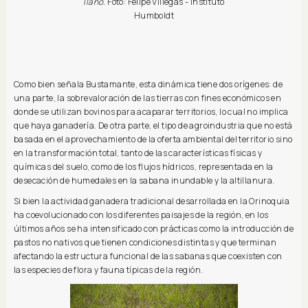
llano.
Foto: Felipe Villegas - Instituto
Humboldt
Como bien señala Bustamante, esta dinámica tiene dos orígenes: de
una parte, la sobrevaloración de las tierras con fines económicos en
donde se utilizan bovinos para acaparar territorios, lo cual no implica
que haya ganadería. De otra parte, el tipo de agroindustria que no está
basada en el aprovechamiento de la oferta ambiental del territorio sino
en la transformación total, tanto de las características físicas y
químicas del suelo, como de los flujos hídricos, representada en la
desecación de humedales en la sabana inundable y la altillanura.
Si bien la actividad ganadera tradicional desarrollada en la Orinoquia
ha coevolucionado con los diferentes paisajes de la región, en los
últimos años se ha intensificado con prácticas como la introducción de
pastos no nativos que tienen condiciones distintas y que terminan
afectando la estructura funcional de las sabanas que coexisten con
las especies de flora y fauna típicas de la región.