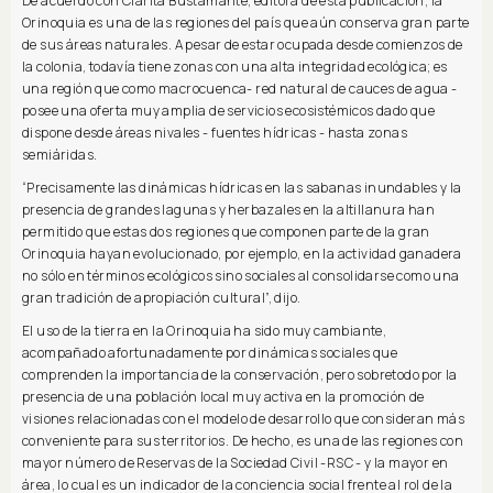
De acuerdo con Clarita Bustamante, editora de esta publicación, la
Orinoquia es una de las regiones del país que aún conserva gran parte
de sus áreas naturales. A pesar de estar ocupada desde comienzos de
la colonia, todavía tiene zonas con una alta integridad ecológica; es
una región que como macrocuenca- red natural de cauces de agua -
posee una oferta muy amplia de servicios ecosistémicos dado que
dispone desde áreas nivales - fuentes hídricas - hasta zonas
semiáridas.
“Precisamente las dinámicas hídricas en las sabanas inundables y la
presencia de grandes lagunas y herbazales en la altillanura han
permitido que estas dos regiones que componen parte de la gran
Orinoquia hayan evolucionado, por ejemplo, en la actividad ganadera
no sólo en términos ecológicos sino sociales al consolidarse como una
gran tradición de apropiación cultural”, dijo.
El uso de la tierra en la Orinoquia ha sido muy cambiante,
acompañado afortunadamente por dinámicas sociales que
comprenden la importancia de la conservación, pero sobretodo por la
presencia de una población local muy activa en la promoción de
visiones relacionadas con el modelo de desarrollo que consideran más
conveniente para sus territorios. De hecho, es una de las regiones con
mayor número de Reservas de la Sociedad Civil -RSC - y la mayor en
área, lo cual es un indicador de la conciencia social frente al rol de la