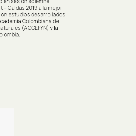
bió en sesión solemne
t – Caldas 2019 a la mejor
con estudios desarrollados
a Academia Colombiana de
Naturales (ACCEFYN) y la
olombia.