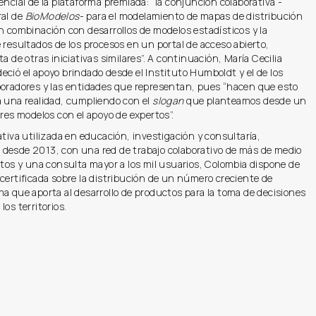
encial de la plataforma premiada: “la conjunción colaborativa -
ral de
BioModelos
- para el modelamiento de mapas de distribución
n combinación con desarrollos de modelos estadísticos y la
 resultados de los procesos en un portal de acceso abierto,
ta de otras iniciativas similares”. A continuación, María Cecilia
ció el apoyo brindado desde el Instituto Humboldt y el de los
boradores y las entidades que representan, pues “hacen que esto
a una realidad, cumpliendo con el
slogan
que planteamos desde un
ores modelos con el apoyo de expertos”.
ativa utilizada en educación, investigación y consultaría,
desde 2013, con una red de trabajo colaborativo de más de medio
rtos y una consulta mayor a los mil usuarios, Colombia dispone de
certificada sobre la distribución de un número creciente de
a que aporta al desarrollo de productos para la toma de decisiones
los territorios.