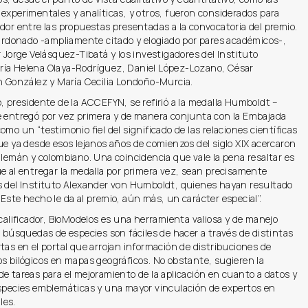
experimentales y analíticas, y otros, fueron considerados para
dor entre las propuestas presentadas a la convocatoria del premio.
lardonado -ampliamente citado y elogiado por pares académicos-,
r Jorge Velásquez-Tibatá y los investigadores del Instituto
ía Helena Olaya-Rodríguez, Daniel López-Lozano, César
án González y María Cecilia Londoño-Murcia.
, presidente de la ACCEFYN, se refirió a la medalla Humboldt –
e entregó por vez primera y de manera conjunta con la Embajada
omo un “testimonio fiel del significado de las relaciones científicas
ue ya desde esos lejanos años de comienzos del siglo XIX acercaron
alemán y colombiano. Una coincidencia que vale la pena resaltar es
e al entregar la medalla por primera vez, sean precisamente
s del Instituto Alexander von Humboldt, quienes hayan resultado
Este hecho le da al premio, aún más, un carácter especial”.
 calificador, BioModelos es una herramienta valiosa y de manejo
s búsquedas de especies son fáciles de hacer a través de distintas
tas en el portal que arrojan información de distribuciones de
s bilógicos en mapas geográficos. No obstante, sugieren la
e tareas para el mejoramiento de la aplicación en cuanto a datos y
especies emblemáticas y una mayor vinculación de expertos en
les.