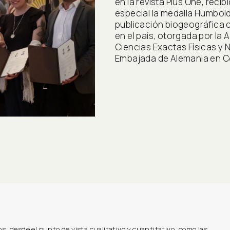
en la revista Plus One, reci
especial la medalla Humbold
publicación biogeográfica 
en el país, otorgada por l
Ciencias Exactas Físicas y 
Embajada de Alemania en C
ios, desde el punto de vista cualitativo y cuantitativo, como las