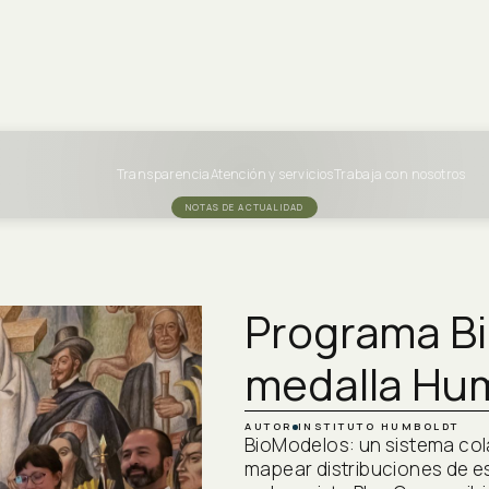
Transparencia
Atención y servicios
Trabaja con nosotros
NOTAS DE ACTUALIDAD
Programa B
medalla Hum
AUTOR
INSTITUTO HUMBOLDT
BioModelos: un sistema col
mapear distribuciones de es