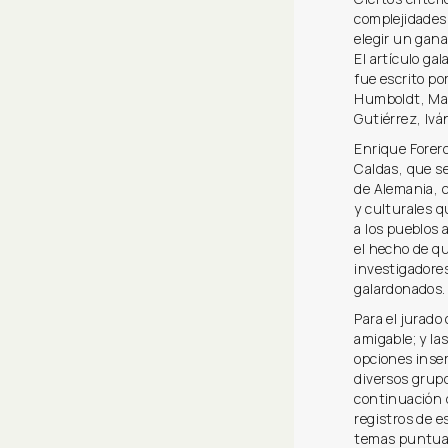
complejidades 
elegir un gana
El artículo ga
fue escrito po
Humboldt, Mar
Gutiérrez, Iv
Enrique Forero
Caldas, que s
de Alemania, c
y culturales q
a los pueblos 
el hecho de qu
investigadore
galardonados. 
Para el jurado
amigable; y la
opciones inser
diversos grupo
continuación d
registros de 
temas puntua