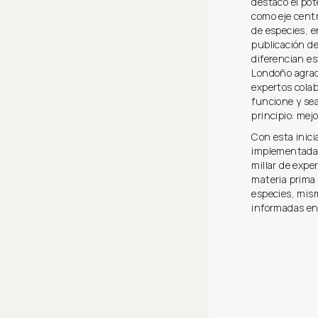
destacó el pot
como eje cent
de especies, e
publicación de
diferencian es
Londoño agrade
expertos cola
funcione y se
principio: mej
Con esta inici
implementada 
millar de expe
materia prima 
especies, mism
informadas en 