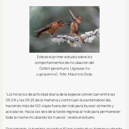
Este es el primer estudio sobre los
comportamientos de incubación del
Colibrí paramuno (
Aglaeactis
cupripennis
). Foto: Mauricio Ossa.
“Los horarios de actividad diaria de la especie comienzan entre las
05:08 y las 05:23 de la mañana y continúan durante todo el día,
haciendo más de 100 viajes fuera del nido para buscar alimento y
acicalarse. Hacia las seis de la tarde regresa al nido para permanecer
toda la noche incubando los huevos”, revela el estudio.
Diariamente, la hembra invierte el 61 por ciento de su tiempo cuidando