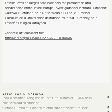
Estos nuevos hallazgos para la ciencia son producto de una
colaboración entre David Ocampo, investigador del Instituto Humboldt;
Gustavo A. Londoño, de la Universidad ICESI de Cali; Rachel E.
Hanauer, de la Universidad de Indiana; y Harold F. Greeney, de la
Estación Biológica Yanayacu.
Conoce el artículo científico:
https://doi.org/10.1080/00222933.2020.1811415
ARTÍCULOS SUGERIDOS
Las Colecciones Biológicas del Instituto Humboldt: El ADN de la
biodiversidad colombiana
Ciencia Humboldt: El conocimiento para entender el mundo