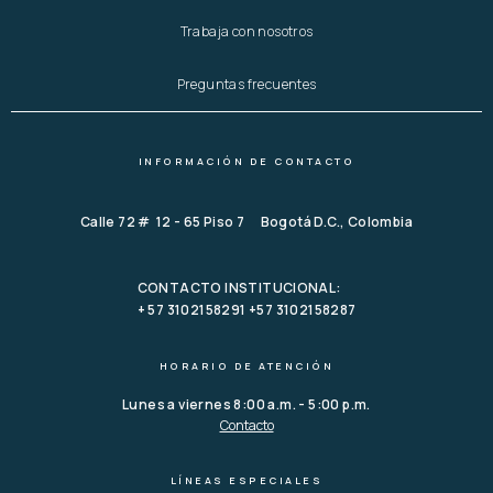
Trabaja con nosotros
Preguntas frecuentes
INFORMACIÓN DE CONTACTO
Calle 72 # 12 - 65 Piso 7 Bogotá D.C., Colombia
CONTACTO INSTITUCIONAL:
+ 57 3102158291 +57 3102158287
HORARIO DE ATENCIÓN
Lunes a viernes 8:00 a.m. - 5:00 p.m.
Contacto
LÍNEAS ESPECIALES