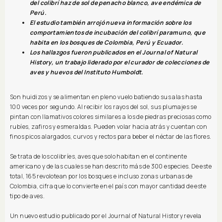
del colibrí haz de sol de penacho blanco, ave endémica de
Perú.
El estudio también arrojó nueva información sobre los
comportamientos de incubación del colibrí paramuno, que
habita en los bosques de Colombia, Perú y Ecuador.
Los hallazgos fueron publicados en el Journal of Natural
History, un trabajo liderado por el curador de colecciones de
aves y huevos del Instituto Humboldt.
Son huidizos y se alimentan en pleno vuelo batiendo sus alas hasta
100 veces por segundo. Al recibir los rayos del sol, sus plumajes se
pintan con llamativos colores similares a los de piedras preciosas como
rubíes, zafiros y esmeraldas. Pueden volar hacia atrás y cuentan con
finos picos alargados, curvos y rectos para beber el néctar de las flores.
Se trata de los colibríes, aves que solo habitan en el continente
americano y de las cuales se han descrito más de 300 especies. De este
total, 165 revolotean por los bosques e incluso zonas urbanas de
Colombia, cifra que lo convierte en el país con mayor cantidad de este
tipo de aves.
Un nuevo estudio publicado por el Journal of Natural History revela