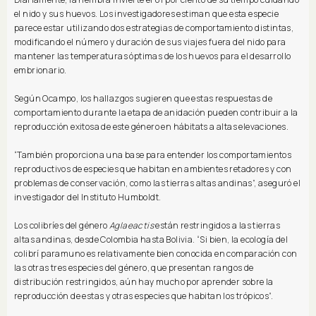
el nido y sus huevos. Los investigadores estiman que esta especie
parece estar utilizando dos estrategias de comportamiento distintas,
modificando el número y duración de sus viajes fuera del nido para
mantener las temperaturas óptimas de los huevos para el desarrollo
embrionario.
Según Ocampo, los hallazgos sugieren que estas respuestas de
comportamiento durante la etapa de anidación pueden contribuir a la
reproducción exitosa de este género en hábitats a altas elevaciones.
“También proporciona una base para entender los comportamientos
reproductivos de especies que habitan en ambientes retadores y con
problemas de conservación, como las tierras altas andinas”, aseguró el
investigador del Instituto Humboldt.
Los colibríes del género
Aglaeactis
están restringidos a las tierras
altas andinas, desde Colombia hasta Bolivia. “Si bien, la ecología del
colibrí paramuno es relativamente bien conocida en comparación con
las otras tres especies del género, que presentan rangos de
distribución restringidos, aún hay mucho por aprender sobre la
reproducción de estas y otras especies que habitan los trópicos”.