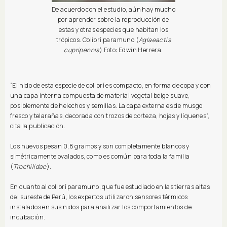
De acuerdo con el estudio, aún hay mucho
por aprender sobre la reproducción de
estas y otras especies que habitan los
trópicos. Colibrí paramuno (
Aglaeactis
cupripennis
) Foto: Edwin Herrera.
“El nido de esta especie de colibrí es compacto, en forma de copa y con
una capa interna compuesta de material vegetal beige suave,
posiblemente de helechos y semillas. La capa externa es de musgo
fresco y telarañas, decorada con trozos de corteza, hojas y líquenes”,
cita la publicación.
Los huevos pesan 0,8 gramos y son completamente blancos y
simétricamente ovalados, como es común para toda la familia
(
Trochilidae
).
En cuanto al colibrí paramuno, que fue estudiado en las tierras altas
del sureste de Perú, los expertos utilizaron sensores térmicos
instalados en sus nidos para analizar los comportamientos de
incubación.