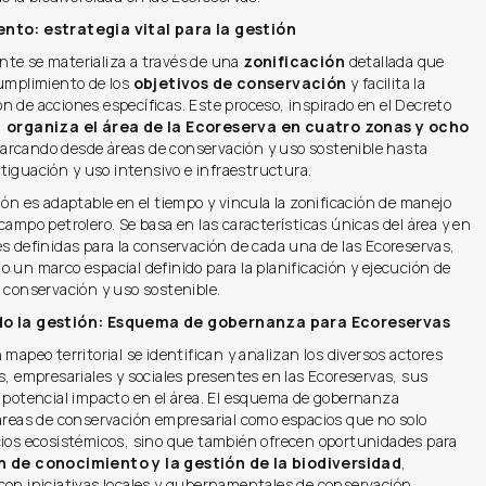
nto: estrategia vital para la gestión
nte
se materializa a través de una
zonificación
detallada que
cumplimiento de los
objetivos de conservación
y facilita la
 de acciones específicas. Este proceso, inspirado en el Decreto
,
organiza el área de la Ecoreserva en cuatro zonas y ocho
barcando desde áreas de conservación y uso sostenible hasta
tiguación
y uso intensivo e infraestructura.
ión es adaptable en el tiempo y vincula la zonificación de manejo
campo petrolero. Se basa en las características únicas del área y en
s definidas para la conservación de cada una de las Ecoreservas,
 un marco espacial definido para la planificación y ejecución de
 conservación y uso sostenible.
do la gestión: Esquema de gobernanza para Ecoreservas
 mapeo territorial se identifican y analizan los diversos actores
s, empresariales y sociales presentes en las Ecoreservas, sus
u potencial impacto en el área. El esquema de gobernanza
áreas de conservación empresarial como espacios que no solo
cios ecosistémicos, sino que también ofrecen oportunidades para
 de conocimiento y la gestión de la biodiversidad
,
con iniciativas locales y gubernamentales de conservación.