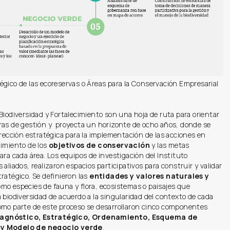
égico de las ecoreservas o Áreas para la Conservación Empresarial
Biodiversidad y Fortalecimiento son una hoja de ruta para orientar
ras de gestión y proyecta un horizonte de ocho años, donde se
irección estratégica para la implementación de las acciones en
limiento de los
objetivos de conservación
y las metas
ara cada área. Los equipos de investigación del Instituto
 aliados, realizaron espacios participativos para construir y validar
ratégico. Se definieron las
entidades y valores naturales y
omo especies de fauna y flora, ecosistemas o paisajes que
 biodiversidad de acuerdo a la singularidad del contexto de cada
omo parte de este proceso se desarrollaron cinco componentes
iagnóstico, Estratégico, Ordenamiento, Esquema de
y Modelo de negocio verde
.