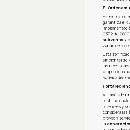
El Ordenamie
Este compone
garantiza el 
implementación
2372 de 2010
subzonas
, a
zonas de amor
Esta zonificac
ambiental del 
las necesidade
proporcionando
actividades de
Fortalecien
A través de un
institucionale
intereses y s
considera las 
proveen servi
la
generación
integrándose 