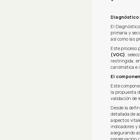
Diagnóstico:
El Diagnóstico
primaria y sec
así como las 
Este proceso p
(VOC)
, selec
restringida, 
carismática e 
El componen
Este componen
la propuesta 
validación de 
Desde la defin
detallada de 
aspectos vital
indicadores y 
asegurando así
preservación d