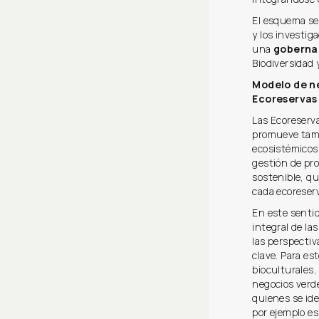
El esquema se
y los investig
una
goberna
Biodiversidad 
Modelo de ne
Ecoreservas
Las Ecoreserv
promueve tamb
ecosistémicos,
gestión de pr
sostenible, qu
cada ecoreserv
En este sentid
integral de la
las perspectiv
clave. Para es
bioculturales,
negocios verde
quienes se id
por ejemplo es