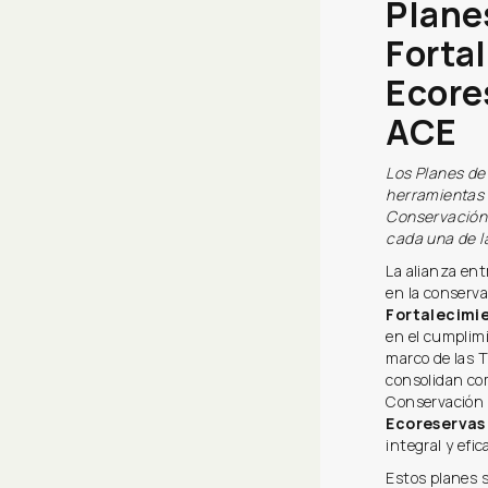
Plane
Forta
Ecores
ACE
Los Planes de
herramientas 
Conservación
cada una de l
La alianza ent
en la conservac
Fortalecimi
en el cumplimi
marco de las T
consolidan co
Conservación 
Ecoreserva
integral y efic
Estos planes s