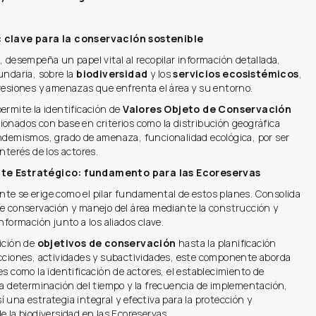
 clave para la conservación sostenible
, desempeña un papel vital al recopilar información detallada,
undaria, sobre la
biodiversidad
y los
servicios ecosistémicos
,
presiones y amenazas que enfrenta el área y su entorno.
ermite la identificación de
Valores Objeto de Conservación
cionados con base en criterios como la distribución geográfica
endemismos, grado de amenaza, funcionalidad ecológica, por ser
interés de los actores.
te Estratégico: fundamento para las Ecoreservas
te se erige como el pilar fundamental de estos planes. Consolida
de conservación y manejo del área mediante la construcción y
información junto a los aliados clave.
ición de
objetivos de conservación
hasta la planificación
acciones, actividades y subactividades, este componente aborda
es como la identificación de actores, el establecimiento de
la determinación del tiempo y la frecuencia de implementación,
 una estrategia integral y efectiva para la protección y
e la biodiversidad en las Ecoreservas.