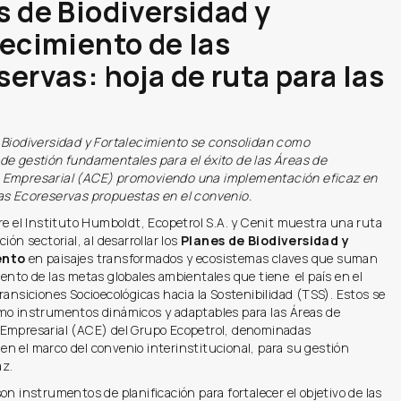
s de Biodiversidad y
lecimiento de las
ervas: hoja de ruta para las
 Biodiversidad y Fortalecimiento se consolidan como
de gestión fundamentales para el éxito de las Áreas de
 Empresarial (ACE) promoviendo una implementación eficaz en
as Ecoreservas propuestas en el convenio.
re el Instituto Humboldt, Ecopetrol S.A. y Cenit muestra una ruta
ión sectorial, al desarrollar los
Planes de Biodiversidad y
ento
en paisajes transformados y ecosistemas claves que suman
ento de las metas globales ambientales que tiene el país en el
ransiciones Socioecológicas hacia la Sostenibilidad (TSS). Estos se
mo instrumentos dinámicos y adaptables para las Áreas de
Empresarial (ACE) del Grupo Ecopetrol, denominadas
s
en el marco del convenio interinstitucional, para su gestión
az.
on instrumentos de planificación para fortalecer el objetivo de las