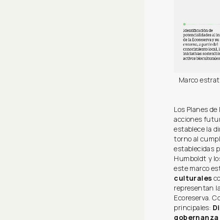
Marco estrat
Los Planes de 
acciones futu
establece la d
torno al cump
establecidas p
Humboldt y los
este marco est
culturales
c
representan la
Ecoreserva. C
principales:
D
gobernanza 