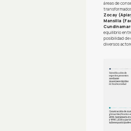
áreas de conse
transformados
Zocay (Apiay
Mansilla (F
Cundinamar
equilibrio ent
posibilidad de
diversos actor