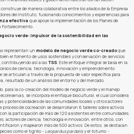
 construye de manera colaborativa entre los aliados de la Empresa
adores del Instituto, fusionando conocimientos y experiencias para
nza efectiva
que apoye la implementación de los Planes de
y Fortalecimiento.
gocio verde: Impulsor de la sostenibilidad en las
as representan un
modelo de negocio verde co-creado
que
ién el fomento de usos sostenibles y conservación de servicios
 contribuyendo así a las
TSS
. Este enfoque integral se basa en la
ocesos de ciencia, tecnología, innovación y emprendimiento
e se articulan a través de la propuesta de valor específica para
a, resultado de un análisis del entorno y del mercado.
o, para la co-creación del modelo de negocio verde y el manejo
s ecoreservas, se incorpora el enfoque biocultural, el cual considera
as y potencialidades de las comunidades locales y otros actores
te proceso de cocreación se desarrollaron 6 talleres sobre activos
 con la participación de más de 120 asistentes entre comunidades,
s, actores de ciencia, tecnología e innovación, entre otros, con
entificaron y mapearon más de 500 activos. De estos, se destacan
pecies como el tigrillo -
Leopardus pardalis
y el totumo
-