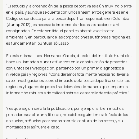
“El estudio y la ordenación de la pesca deportiva es aún muy incipiente
en el país, y aunque se cuenta con unos lineamientos generales en el
Código de conducta para la pesca deportiva responsable en Colombia
(Aunap 2012), es necesario implementar todas las acciones ahí
consignadas. En este sentido, el papel colaborativo del sector
ambiental y en particular de las corporaciones autónomas regionales,
es fundamental”, puntualizó Lasso.
En esta misma línea, Hernando García, director del Instituto Humboldt
hace un llamado a aunar esfuerzos en la construcción de proyectos
conjuntos de investigación, partiendo por un primer diagnóstico a
nivel de país y regiones. “Consideramos totalmente necesario llevar a
cabo investigaciones sobre el impacto de la pesca deportiva en ciertas
regiones y lugares de pesca tradicionales, de manera que tengamos
información robusta y de calidad sobre el desarrollo de esta práctica”.
Y es que según señala la publicación, por ejemplo, si bien muchos
pescadores capturan y liberan, no existe seguimiento al efecto de los
anzuelos, señuelos y carnadas sobre la captura de los peces, y su
mortalidad si así fuera el caso.