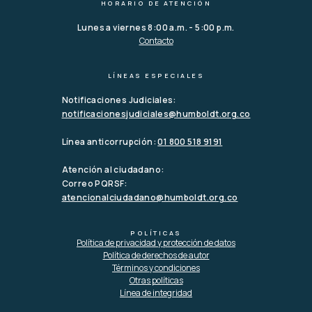
HORARIO DE ATENCIÓN
Lunes a viernes 8:00 a.m. - 5:00 p.m.
Contacto
LÍNEAS ESPECIALES
Notificaciones Judiciales:
notificacionesjudiciales@humboldt.org.co
Línea anticorrupción:
01 800 518 9191
Atención al ciudadano:
Correo PQRSF:
atencionalciudadano@humboldt.org.co
POLÍTICAS
Política de privacidad y protección de datos
Política de derechos de autor
Términos y condiciones
Otras políticas
Línea de integridad