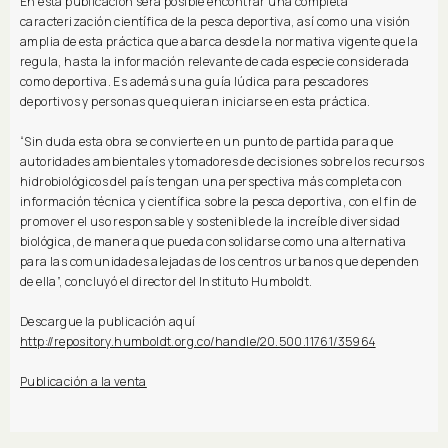
En esta publicación será posible encontrar una completa
caracterización científica de la pesca deportiva, así como una visión
amplia de esta práctica que abarca desde la normativa vigente que la
regula, hasta la información relevante de cada especie considerada
como deportiva. Es además una guía lúdica para pescadores
deportivos y personas que quieran iniciarse en esta práctica.
“Sin duda esta obra se convierte en un punto de partida para que
autoridades ambientales y tomadores de decisiones sobre los recursos
hidrobiológicos del país tengan una perspectiva más completa con
información técnica y científica sobre la pesca deportiva, con el fin de
promover el uso responsable y sostenible de la increíble diversidad
biológica, de manera que pueda consolidarse como una alternativa
para las comunidades alejadas de los centros urbanos que dependen
de ella”, concluyó el director del Instituto Humboldt.
Descargue la publicación aquí
http://repository.humboldt.org.co/handle/20.500.11761/35964
Publicación a la venta