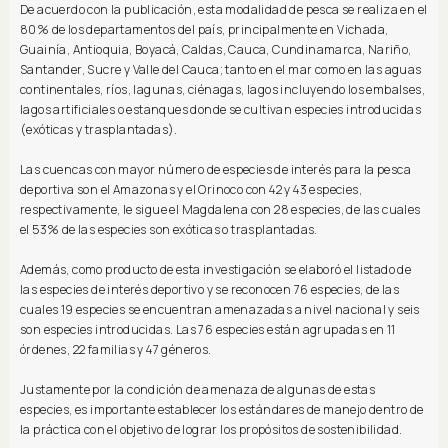
De acuerdo con la publicación, esta modalidad de pesca se realiza en el
80% de los departamentos del país, principalmente en Vichada,
Guainía, Antioquia, Boyacá, Caldas, Cauca, Cundinamarca, Nariño,
Santander, Sucre y Valle del Cauca; tanto en el mar como en las aguas
continentales, ríos, lagunas, ciénagas, lagos incluyendo los embalses,
lagos artificiales o estanques donde se cultivan especies introducidas
(exóticas y trasplantadas).
Las cuencas con mayor número de especies de interés para la pesca
deportiva son el Amazonas y el Orinoco con 42 y 43 especies,
respectivamente, le sigue el Magdalena con 28 especies, de las cuales
el 53% de las especies son exóticas o trasplantadas.
Además, como producto de esta investigación se elaboró el listado de
las especies de interés deportivo y se reconocen 76 especies, de las
cuales 19 especies se encuentran amenazadas a nivel nacional y seis
son especies introducidas. Las 76 especies están agrupadas en 11
órdenes, 22 familias y 47 géneros.
Justamente por la condición de amenaza de algunas de estas
especies, es importante establecer los estándares de manejo dentro de
la práctica con el objetivo de lograr los propósitos de sostenibilidad.