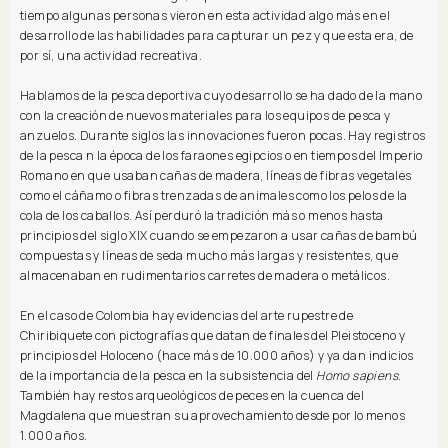
tiempo algunas personas vieron en esta actividad algo más en el
desarrollo de las habilidades para capturar un pez y que esta era, de
por sí, una actividad recreativa.
Hablamos de la pesca deportiva cuyo desarrollo se ha dado de la mano
con la creación de nuevos materiales para los equipos de pesca y
anzuelos. Durante siglos las innovaciones fueron pocas. Hay registros
de la pesca n la época de los faraones egipcios o en tiempos del Imperio
Romano en que usaban cañas de madera, líneas de fibras vegetales
como el cáñamo o fibras trenzadas de animales como los pelos de la
cola de los caballos. Así perduró la tradición más o menos hasta
principios del siglo XIX cuando se empezaron a usar cañas de bambú
compuestas y líneas de seda mucho más largas y resistentes, que
almacenaban en rudimentarios carretes de madera o metálicos.
En el caso de Colombia hay evidencias del arte rupestre de
Chiribiquete con pictografías que datan de finales del Pleistoceno y
principios del Holoceno (hace más de 10.000 años) y ya dan indicios
de la importancia de la pesca en la subsistencia del
Homo sapiens
.
También hay restos arqueológicos de peces en la cuenca del
Magdalena que muestran su aprovechamiento desde por lo menos
1.000 años.