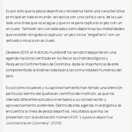
Es por esto que la pesca deportiva o recreativa tiene una característica
principal en todo el mundo: se realiza con una caña o vara, de la cual
sale una línea que va al agua y que sirve para capturar el pez con un
anzuelo. También son consideradas como deportivas las modalidades
que no están dirigidas a capturar un pez sino a “engañarlo” con un
señuelo o mosca sin anzuelo.
Desde el 2019, el Instituto Humboldt ha venido trabajando en una
agenda nacional centrada en los Recursos Hidrobiológicos y
Pesqueros Continentales de Colombia, dada la importancia de este
componente de la biodiversidad para las comunidades humanas del
país.
Es así como los peces y su aprovechamiento han tenido una atención
particular dentro del quehacer científico del Instituto, ya que ha
liderado diferentes estudios orientados a su conservación y
aprovechamiento sostenible. Dentro de esta agenda investigativa se
encuentra la línea de pesca deportiva, resultados que hoy se
presentan con la publicación número XVIII
“La pesca deportiva
continental en Colombia” (2019).