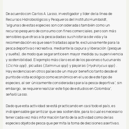
De acuerdo con Carlos A. Lasso, investigador y líder de la línea de
Recursos Hidrobiológicos y Pesqueros del Instituto Humboldt,
“algunas de estas especies son consideradas también como un
recurso pesquero de consumo con fines comerciales, pero son más
sensibles que otras a la pesca dadas sus historias de vida y la
recomendación es que sean tratadas aparte, exclusivamente para la
pesca deportiva o recreativa, mediante la capura y liberación (pesque
y suelte), de modo que se garantice en mayor medida su supervivencia
y sostenibilidad. El ejemplo más claro es el de los pavones o tucunarés
(
Cichla spp
), picudas (
Salminus spp
) y payaras (
Hydrolycus spp
) .
Hay evidencias en otros países de un mayor beneficio tanto desde el
punto de vista ecológico como económico en el uso de este tipo de
especies, al ser únicamente consideradas para la pesca deportiva”, sin
embargo, se requiere realizar este tipo de estudios en Colombia”,
señaló Lasso.
Dado que esta actividad se está practicando en casi todo el país, es
indispensable garantizar que sea sostenible, para lo cual es necesario
tener cada vez más información tanto de la actividad como de las
especies objeto de pesca que permita la toma de decisiones asertivas.