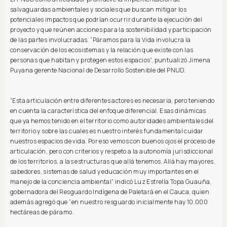
salvaguardas ambientales y sociales que buscan mitigar los
potenciales impactos que podrían ocurrir durante la ejecución del
proyecto y que reúnen acciones para la sostenibilidad y participación
de las partes involucradas. “Páramos para la Vida involucra la
conservación de los ecosistemas y la relación que existe con las
personas que habitan y protegen estos espacios”, puntualizó Jimena
Puyana gerente Nacional de Desarrollo Sostenible del PNUD.
“Esta articulación entre diferentes actores es necesaria, pero teniendo
en cuenta la característica del enfoque diferencial. Esas dinámicas
que ya hemos tenido en el territorio como autoridades ambientales del
territorio y sobre las cuales es nuestro interés fundamental cuidar
nuestros espacios de vida. Por eso vemos con buenos ojos el proceso de
articulación, pero con criterios y respeto a la autonomía jurisdiccional
de los territorios, a las estructuras que allá tenemos. Allá hay mayores,
sabedores, sistemas de salud y educación muy importantes en el
manejo de la conciencia ambiental” indicó Luz Estrella Topa Guauña,
gobernadora del Resguardo Indígena de Paletará en el Cauca, quien
además agregó que “en nuestro resguardo inicialmente hay 10.000
hectáreas de páramo.