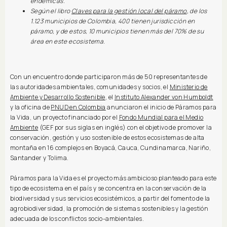
endémicas.
Según el libro
Claves para la gestión local del páramo
, de los
1.123 municipios de Colombia, 400 tienen jurisdicción en
páramo, y de estos, 10 municipios tienen más del 70% de su
área en este ecosistema.
Con un encuentro donde participaron más de 50 representantes de
las autoridades ambientales, comunidades y socios, el
Ministerio de
Ambiente y Desarrollo Sostenible
, el
Instituto Alexander von Humboldt
y la oficina de
PNUD en Colombia
anunciaron el inicio de Páramos para
la Vida, un proyecto financiado por el
Fondo Mundial para el Medio
Ambiente
(GEF por sus siglas en inglés) con el objetivo de promover la
conservación, gestión y uso sostenible de estos ecosistemas de alta
montaña en 16 complejos en Boyacá, Cauca, Cundinamarca, Nariño,
Santander y Tolima.
Páramos para la Vida es el proyecto más ambicioso planteado para este
tipo de ecosistema en el país y se concentra en la conservación de la
biodiversidad y sus servicios ecosistémicos, a partir del fomento de la
agrobiodiversidad, la promoción de sistemas sostenibles y la gestión
adecuada de los conflictos socio-ambientales.