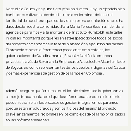
Nace el río Cauca y hay una flora y fauna diversa. Hay un ejercicio bien
bonito que realizamos desde el territorio en términos del control
territorial de nuestros espacios de vida bajo una orientación que se ha
dado desde nuestra comunidad”.Para María Teresa Becerra, líder de la
agenda de páramos y alta montaña del Instituto Humboldt, este taller
inicial es importante porque “es en este espacio donde todos los socios
del proyecto comenzamos la fase de planeación y ejecución del mismo.
El proyecto convoca diferentes corporaciones ambientales, las
gobernaciones de Cundinamarca, Boyacá y Nariño, la empresa
privada a través de Bavaria y la Empresa de Acueducto y Alcantarillado
de Bogotá, así como representantes de los pueblos indígenas del Cauca
y demás experiencias de gestión de páramos en Colombia”.
Además aseguró que “creemos en el fortalecimiento de la gobernanza
como eje fundamental en el que los diferentes actores en el territorio
pueden desarrollar los procesos de gestión integral en los páramos
porque están involucrados y son partícipes del mismo”.El proyecto
prevé lanzamientos regionales en los complejos de páramo priorizados
en las próximas semanas.