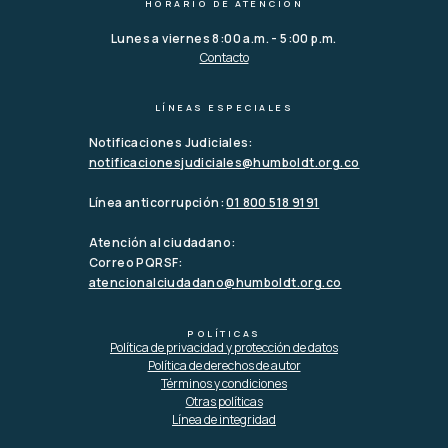
HORARIO DE ATENCIÓN
Lunes a viernes 8:00 a.m. - 5:00 p.m.
Contacto
LÍNEAS ESPECIALES
Notificaciones Judiciales:
notificacionesjudiciales@humboldt.org.co
Línea anticorrupción:
01 800 518 9191
Atención al ciudadano:
Correo PQRSF:
atencionalciudadano@humboldt.org.co
POLÍTICAS
Política de privacidad y protección de datos
Política de derechos de autor
Términos y condiciones
Otras políticas
Línea de integridad