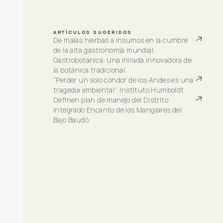
ARTÍCULOS SUGERIDOS
De malas hierbas a insumos en la cumbre 
de la alta gastronomía mundial. 
Gastrobotánica: Una mirada innovadora de 
la botánica tradicional.
“Perder un solo cóndor de los Andes es una 
tragedia ambiental”: Instituto Humboldt
Definen plan de manejo del Distrito 
Integrado Encanto de los Manglares del 
Bajo Baudó