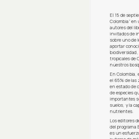
El 15 de septi
Colombia” en 
autores del lib
invitados de i
sobre uno de 
aportar conoc
biodiversidad,
tropicales de
nuestros bos
En Colombia, 
el 65% de las
en estado de d
de especies q
importantes se
suelos, y la c
nutrientes.
Los editores d
del programa B
es un esfuerzo