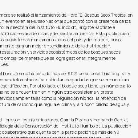
embre se realizó el lanzamiento del libro “El Bosque Seco Tropical en
un evento en el Museo Nacional que contó con la presencia de los
ro, la directora del Instituto Humboldt, Brigitte Baptiste e
nstituciones académicas y del sector ambiental. Esta publicación,
los ecosistemas más amenazados del país y del mundo, busca
imiento para un mejor entendimiento de la distribución,
 restauración y servicios ecosistémicos de los bosques secos
 Colombia, de manera que se logre gestionar integralmente
ques.
el bosque seco ha perdido más del 90% de su cobertura original y
 zonas deforestadas han sido tan degradadas que se encuentran
esertificación. Por otro lado, el bosque seco tiene un número alto
ue no se encuentran en ningún otro ecosistema y presta
rvicios ambientales como la regulación hídrica, la retención de
aptura de carbono que regula el clima y la disponibilidad de agua y
el libro son los investigadores, Camila Pizano y Hernando García,
iología de la Conservación del Instituto Humboldt. La publicación
 colaborativo que cuenta con la participación de más de 40