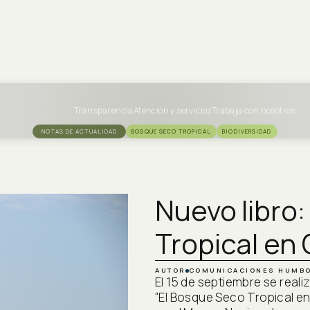
Transparencia
Atención y servicios
Trabaja con nosotros
NOTAS DE ACTUALIDAD
BOSQUE SECO TROPICAL
BIODIVERSIDAD
Nuevo libro:
Tropical en
AUTOR
COMUNICACIONES HUMBO
El 15 de septiembre se realiz
“El Bosque Seco Tropical e