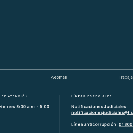
Webmail
Trabaja
 DE ATENCIÓN
LÍNEAS ESPECIALES
viernes 8:00 a.m. - 5:00 
Notificaciones Judiciales:
notificacionesjudiciales@h
o
Línea anticorrupción: 
01 800