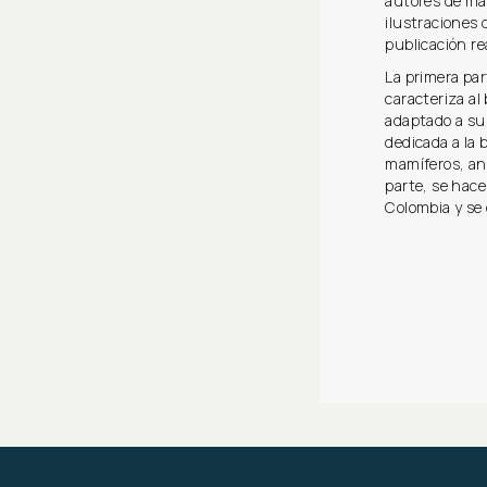
autores de más
ilustraciones d
publicación re
La primera par
caracteriza a
adaptado a sus
dedicada a la 
mamíferos, anf
parte, se hace
Colombia y se