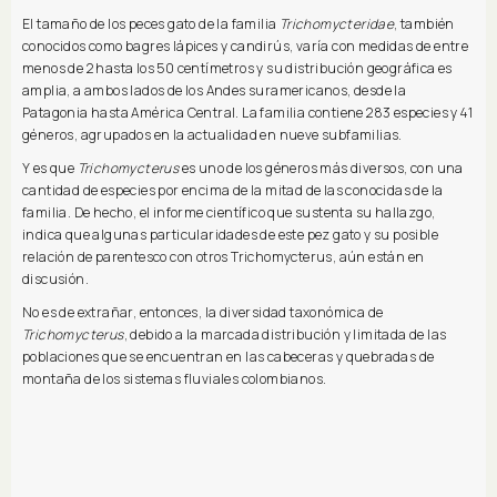
El tamaño de los peces gato de la familia
Trichomycteridae
, también
conocidos como bagres lápices y candirús, varía con medidas de entre
menos de 2 hasta los 50 centímetros y su distribución geográfica es
amplia, a ambos lados de los Andes suramericanos, desde la
Patagonia hasta América Central. La familia contiene 283 especies y 41
géneros, agrupados en la actualidad en nueve subfamilias.
Y es que
Trichomycterus
es uno de los géneros más diversos, con una
cantidad de especies por encima de la mitad de las conocidas de la
familia. De hecho, el informe científico que sustenta su hallazgo,
indica que algunas particularidades de este pez gato y su posible
relación de parentesco con otros Trichomycterus, aún están en
discusión.
No es de extrañar, entonces, la diversidad taxonómica de
Trichomycterus
, debido a la marcada distribución y limitada de las
poblaciones que se encuentran en las cabeceras y quebradas de
montaña de los sistemas fluviales colombianos.