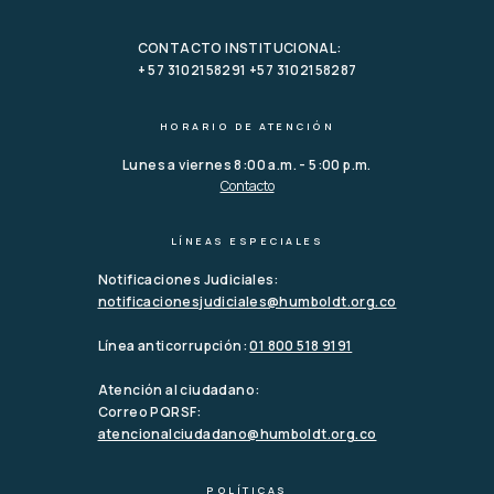
CONTACTO INSTITUCIONAL:
+ 57 3102158291 +57 3102158287
HORARIO DE ATENCIÓN
Lunes a viernes 8:00 a.m. - 5:00 p.m.
Contacto
LÍNEAS ESPECIALES
Notificaciones Judiciales:
notificacionesjudiciales@humboldt.org.co
Línea anticorrupción:
01 800 518 9191
Atención al ciudadano:
Correo PQRSF:
atencionalciudadano@humboldt.org.co
POLÍTICAS