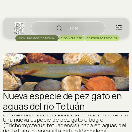
Buscar
COMUNICADOS DE PRENSA
BIODIVERSIDAD
GESTIÓN DE ESPECIES
Nueva especie de pez gato en
aguas del río Tetuán
AUTOR
PRENSA INSTITUTO HUMBOLDT
PUBLICACIÓN
4.8.16
Una nueva especie de pez gato o bagre
(Trichomycterus tetuanensis) nada en aguas del
río Tetuán, cuenca alta del río Magdalena.