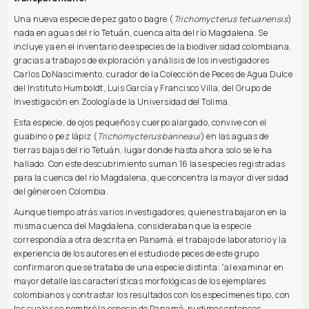
Una nueva especie de pez gato o bagre (
Trichomycterus tetuanensis
)
nada en aguas del río Tetuán, cuenca alta del río Magdalena. Se
incluye ya en el inventario de especies de la biodiversidad colombiana,
gracias a trabajos de exploración y análisis de los investigadores
Carlos DoNascimiento, curador de la Colección de Peces de Agua Dulce
del Instituto Humboldt, Luis García y Francisco Villa, del Grupo de
Investigación en Zoología de la Universidad del Tolima.
Esta especie, de ojos pequeños y cuerpo alargado, convive con el
guabino o pez lápiz (
Trichomycterus banneaui
) en las aguas de
tierras bajas del río Tetuán, lugar donde hasta ahora solo se le ha
hallado. Con este descubrimiento suman 16 las especies registradas
para la cuenca del río Magdalena, que concentra la mayor diversidad
del género en Colombia.
Aunque tiempo atrás varios investigadores, quienes trabajaron en la
misma cuenca del Magdalena, consideraban que la especie
correspondía a otra descrita en Panamá, el trabajo de laboratorio y la
experiencia de los autores en el estudio de peces de este grupo
confirmaron que se trataba de una especie distinta: “al examinar en
mayor detalle las características morfológicas de los ejemplares
colombianos y contrastar los resultados con los especímenes tipo, con
los cuales se nombró la especie de Panamá, pudimos entonces