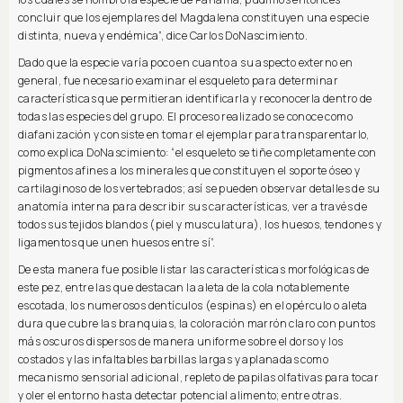
concluir que los ejemplares del Magdalena constituyen una especie
distinta, nueva y endémica”, dice Carlos DoNascimiento.
Dado que la especie varía poco en cuanto a su aspecto externo en
general, fue necesario examinar el esqueleto para determinar
características que permitieran identificarla y reconocerla dentro de
todas las especies del grupo. El proceso realizado se conoce como
diafanización y consiste en tomar el ejemplar para transparentarlo,
como explica DoNascimiento: “el esqueleto se tiñe completamente con
pigmentos afines a los minerales que constituyen el soporte óseo y
cartilaginoso de los vertebrados; así se pueden observar detalles de su
anatomía interna para describir sus características, ver a través de
todos sus tejidos blandos (piel y musculatura), los huesos, tendones y
ligamentos que unen huesos entre sí”.
De esta manera fue posible listar las características morfológicas de
este pez, entre las que destacan la aleta de la cola notablemente
escotada, los numerosos dentículos (espinas) en el opérculo o aleta
dura que cubre las branquias, la coloración marrón claro con puntos
más oscuros dispersos de manera uniforme sobre el dorso y los
costados y las infaltables barbillas largas y aplanadas como
mecanismo sensorial adicional, repleto de papilas olfativas para tocar
y oler el entorno hasta detectar potencial alimento; entre otras.