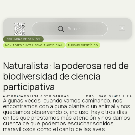
Buscar
COLUMNAS DE OPINIÓN
MONITOREO E INTELIGENCIA ARTIFICIAL
TURISMO CIENTÍFICO
Naturalista: la poderosa red de
biodiversidad de ciencia
participativa
AUTOR
CAROLINA SOTO VARGAS
PUBLICACIÓN
28.2.24
Algunas veces, cuando vamos caminando, nos
encontramos con alguna planta o un animal y nos
quedamos observándolo; incluso, hay otros días
en los que prestamos más atención y nos damos
cuenta de que podemos escuchar sonidos
maravillosos como el canto de las aves.