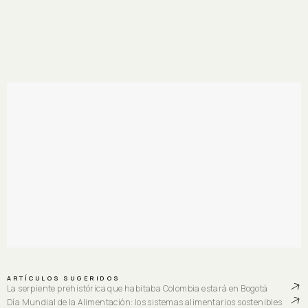
ARTÍCULOS SUGERIDOS
La serpiente prehistórica que habitaba Colombia estará en Bogotá
Día Mundial de la Alimentación: los sistemas alimentarios sostenibles