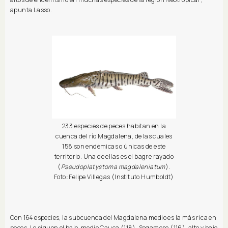
apunta Lasso.
233 especies de peces habitan en la
cuenca del río Magdalena, de las cuales
158 son endémicas o únicas de este
territorio. Una de ellas es el bagre rayado
(
Pseudoplatystoma magdaleniatum
).
Foto: Felipe Villegas (Instituto Humboldt)
Con 164 especies, la subcuenca del Magdalena medio es la más rica en
peces. Le siguen el bajo-medio Cauca (118), Sogamoso (116), alto y bajo