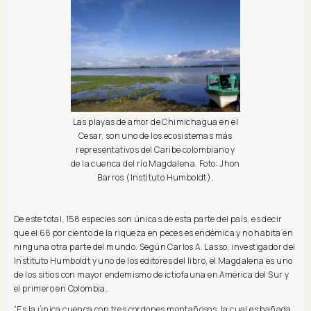
Las playas de amor de Chimichagua en el
Cesar, son uno de los ecosistemas más
representativos del Caribe colombiano y
de la cuenca del río Magdalena. Foto: Jhon
Barros (Instituto Humboldt).
De este total, 158 especies son únicas de esta parte del país, es decir
que el 68 por ciento de la riqueza en peces es endémica y no habita en
ninguna otra parte del mundo. Según Carlos A. Lasso, investigador del
Instituto Humboldt y uno de los editores del libro, el Magdalena es uno
de los sitios con mayor endemismo de ictiofauna en América del Sur y
el primero en Colombia.
“Es la única cuenca con tres cordones montañosos, la cual es bañada