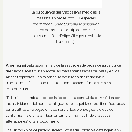
La subcuenca del Magdalena medio es la
más rica en peces, con 164 especies
registradas.
Chaetostoma thomsoni
es
una de las especies típicas de este
ecosistema. Foto: Felipe Villegas (Instituto
Humboldt).
Amenazados
Lasso afirma que las especies de peces de agua dulce
del Magdalena figuran entre las más amenazadas del país y en los
Andes tropicales. Las razones: la acelerada degradación y
transformación del hábitat, la contaminación hídrica y especies
introducidas.
“Este río ha cambiado desde la época de la conquista de América por
las actividades del hombre, al igual que los pobladores ribereños, usos
para cultivos, navegación y comercio. Los bienes y servicios que
conforman la oferta ambiental también han sufrido drásticas
alteraciones”, cita el documento.
Los Libros Rojos de peces dulceacuícolas de Colombia catalogan a 22