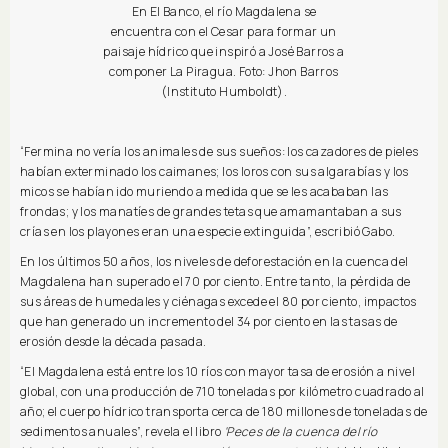
En El Banco, el río Magdalena se
encuentra con el Cesar para formar un
paisaje hídrico que inspiró a José Barros a
componer La Piragua. Foto: Jhon Barros
(Instituto Humboldt).
“Fermina no vería los animales de sus sueños: los cazadores de pieles
habían exterminado los caimanes; los loros con sus algarabías y los
micos se habían ido muriendo a medida que se les acababan las
frondas; y los manatíes de grandes tetas que amamantaban a sus
crías en los playones eran una especie extinguida”, escribió Gabo.
En los últimos 50 años, los niveles de deforestación en la cuenca del
Magdalena han superado el 70 por ciento. Entre tanto, la pérdida de
sus áreas de humedales y ciénagas excede el 80 por ciento, impactos
que han generado un incremento del 34 por ciento en las tasas de
erosión desde la década pasada.
“El Magdalena está entre los 10 ríos con mayor tasa de erosión a nivel
global, con una producción de 710 toneladas por kilómetro cuadrado al
año; el cuerpo hídrico transporta cerca de 180 millones de toneladas de
sedimentos anuales”, revela el libro
‘Peces de la cuenca del río