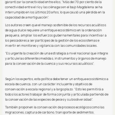
garantizar la conectividad entre ellos. “Más del 70 por ciento de la
conectividad entre el río y las ciénagas en el bajo Magdalena se ha
interrumpido en los últimos 20 años, lo que causó una pérdida en la
capacidad de amortiguación”.
Los autores creen que el manejo sostenible de los recursos acuáticos
de agua dulce requiere un enfoque ecosistémico en la ordenación
pesquera, ampliar los esfuerzos gubernamentales para incentivar a
los pescadores a ser partícipes de la gestión de los ecosistemas e
invertir en monitoreo y vigilancia con las comunidades locales.
“Es urgente la creación de una estrategia a nivel nacional que integre
y articule las diferentes medidas, instrumentos y órganos de manejo
para la conservación de la cuenca y sus recursos acuáticos”.
Según los expertos, esta política debe tener un enfoque ecosistémico a
escala de cuenca, con un carácter incluyente y objetivos de
conservación a escala regional y a largo plazo. “Esto les permitirá a
todos los actores trabajar de forma conjunta y articulada partiendo de
la conservación de las especies de peces y su biodiversidad”.
También proponen la conservación de procesos ecológicos como las
migraciones, captura de carbono, transporte de sedimentos,