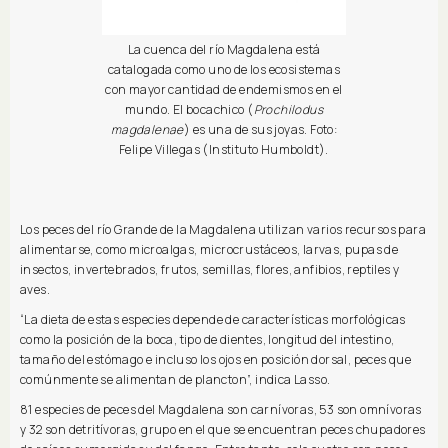
La cuenca del río Magdalena está
catalogada como uno de los ecosistemas
con mayor cantidad de endemismos en el
mundo. El bocachico (
Prochilodus
magdalenae
) es una de sus joyas. Foto:
Felipe Villegas (Instituto Humboldt).
Los peces del río Grande de la Magdalena utilizan varios recursos para
alimentarse, como microalgas, microcrustáceos, larvas, pupas de
insectos, invertebrados, frutos, semillas, flores, anfibios, reptiles y
aves.
“La dieta de estas especies depende de características morfológicas
como la posición de la boca, tipo de dientes, longitud del intestino,
tamaño del estómago e incluso los ojos en posición dorsal, peces que
comúnmente se alimentan de plancton”, indica Lasso.
81 especies de peces del Magdalena son carnívoras, 53 son omnívoras
y 32 son detritívoras, grupo en el que se encuentran peces chupadores