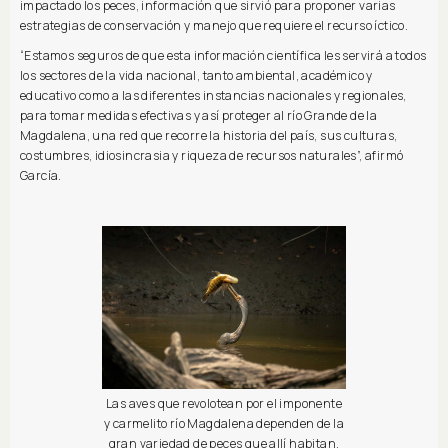
impactado los peces, información que sirvió para proponer varias
estrategias de conservación y manejo que requiere el recurso íctico.
“Estamos seguros de que esta información científica les servirá a todos
los sectores de la vida nacional, tanto ambiental, académico y
educativo como a las diferentes instancias nacionales y regionales,
para tomar medidas efectivas y así proteger al río Grande de la
Magdalena, una red que recorre la historia del país, sus culturas,
costumbres, idiosincrasia y riqueza de recursos naturales”, afirmó
García.
Las aves que revolotean por el imponente
y carmelito río Magdalena dependen de la
gran variedad de peces que allí habitan.