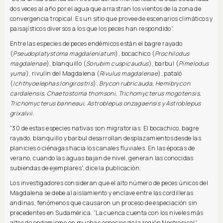
dos veces al año por el agua que arrastran los vientos de la zona de
convergencia tropical. Es un sitio que provee de escenarios climáticos y
paisajísticos diversos a los que los peces han respondido”.
Entre las especies de peces endémicos están el bagre rayado
(
Pseudoplatystoma magdaleniatum
), bocachico (
Prochilodus
magdalenae
), blanquillo (
Sorubim cuspicaudus
), barbul (
Pimelodus
yuma
), rivulín del Magdalena (
Rivulus magdalenae
), pataló
(
Ichthyoelephas longirostris
),
Brycon rubricauda, Hemibrycon
cardalensis, Chaetostoma thomsoni, Trichomycterus mogotensis,
Trichomycterus banneaui, Astroblepus onzagaensis y Astroblepus
grixalvii.
“30 de estas especies nativas son migratorias. El bocachico, bagre
rayado, blanquillo y barbul desarrollan desplazamientos desde las
planicies o ciénagas hacia los canales fluviales. En las épocas de
verano, cuando las aguas bajan de nivel, generan las conocidas
subiendas de ejemplares”, dice la publicación.
Los investigadores consideran que el alto número de peces únicos del
Magdalena se debe al aislamiento y enclave entre las cordilleras
andinas, fenómenos que causaron un proceso de especiación sin
precedentes en Sudamérica. “La cuenca cuenta con los niveles más
altos de endemismo en muchas especies de la región Neotropical”,