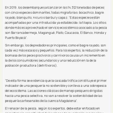
En 2019, los desembarques alcanzaron las 14.312 toneladas de peces
con cinco especies dominantes, todas migratorias: bocachico, bagre
rayado, blanquillo, nicuro o barbul y capaz. “Estas especies están
acompañadas por una introducida ya establecida: la tilapia. Los sitios
donde más es aprovechado el servicio ecosistémico asociado a la pesca
son Barrancabermeja, Magangué, Plato, Caucasia, El Banco, Honda y
Puerto Boyacá”.
Sin embargo, los depredadores principales, como el bagre rayado, son
cada vez más escasos y pequeños. Para los expertos, la reducción de la
biomasa de los peces piscívoros y carnívoros causa un incremento en
la de los consumidores secundarios y una reducción en la de la
población productora (detritívoros).
“De esta forma se evidencia que la cascada trófica constituye el primer
indicador de una pesquería no sostenible y conlleva a una sobrepesca
del ecosistema. Las acciones clásicas de manejo pesquero dirigidas
hacia una pesca selectiva, no van a resolver la sostenibilidad de las
pesquerías artesanales de la cuenca Magdalena”.
El renacer de la pesca, según los expertos, debe estar enfocado en