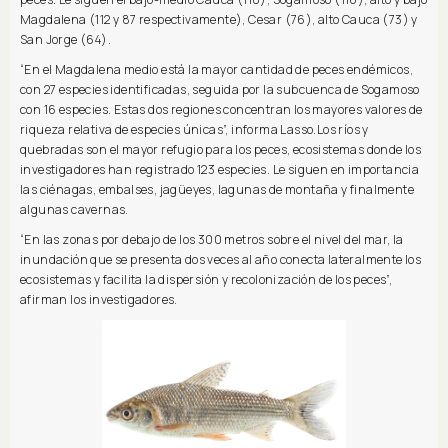
Magdalena (112 y 87 respectivamente), Cesar (76), alto Cauca (73) y
San Jorge (64).
“En el Magdalena medio está la mayor cantidad de peces endémicos,
con 27 especies identificadas, seguida por la subcuenca de Sogamoso
con 16 especies. Estas dos regiones concentran los mayores valores de
riqueza relativa de especies únicas”, informa Lasso.Los ríos y
quebradas son el mayor refugio para los peces, ecosistemas donde los
investigadores han registrado 123 especies. Le siguen en importancia
las ciénagas, embalses, jagüeyes, lagunas de montaña y finalmente
algunas cavernas.
“En las zonas por debajo de los 300 metros sobre el nivel del mar, la
inundación que se presenta dos veces al año conecta lateralmente los
ecosistemas y facilita la dispersión y recolonización de los peces”,
afirman los investigadores.