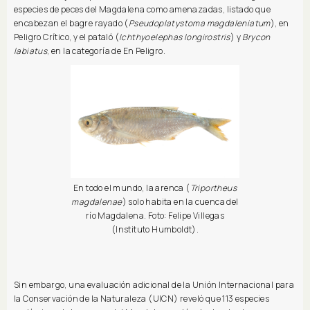
especies de peces del Magdalena como amenazadas, listado que
encabezan el bagre rayado (
Pseudoplatystoma magdaleniatum
), en
Peligro Crítico, y el pataló (
Ichthyoelephas longirostris
) y
Brycon
labiatus
, en la categoría de En Peligro.
En todo el mundo, la arenca (
Triportheus
magdalenae
) solo habita en la cuenca del
río Magdalena. Foto: Felipe Villegas
(Instituto Humboldt).
Sin embargo, una evaluación adicional de la Unión Internacional para
la Conservación de la Naturaleza (UICN) reveló que 113 especies