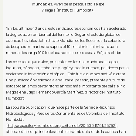
inundables, viven de la pesca. Foto: Felipe
Villegas (Instituto Humboldt).
“En los últimos 40 años, estos indicadores económicos han acelerado
la degradación ambiental del territorio. Según el estudio global de
cuencas fluviales del Instituto Mundial de los Recursos, la cobertura
de bosques primarios no supera el 10 por ciento, mientras que la
minería descarga 100 toneladas de mercurio cada año”, cita el libro.
Los peces de agua dulce, presentes en los ríos, quebradas, lagos,
lagunas, ciénagas, embalses y jagüeyes de la cuenca, palidecen por la
acelerada intervención antrópica. “Esto fue lo que nos motivó a crear
una publicación dedicada a analizar el pasado, presente y futuro de
estos organismos del territorio anfibio más importante del país: el río
Magdalena”, dijo Hernando García Martínez, director del Instituto
Humboldt.
La robusta publicación, que hace parte de la Serie de Recursos
Hidrobiológicos y Pesqueros Continentales de Colombia del Instituto
Humboldt
(
http://repository.humboldt.org.co/handle/20.500.11761/35752
),
aborda cómo los principales conflictos ambientales de la cuenca han