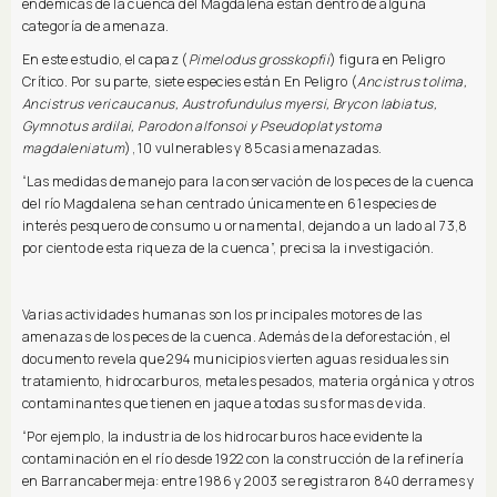
endémicas de la cuenca del Magdalena están dentro de alguna
categoría de amenaza.
En este estudio, el capaz (
Pimelodus grosskopfii
) figura en Peligro
Crítico. Por su parte, siete especies están En Peligro (
Ancistrus tolima,
Ancistrus vericaucanus, Austrofundulus myersi, Brycon labiatus,
Gymnotus ardilai, Parodon alfonsoi y Pseudoplatystoma
magdaleniatum
), 10 vulnerables y 85 casi amenazadas.
“Las medidas de manejo para la conservación de los peces de la cuenca
del río Magdalena se han centrado únicamente en 61 especies de
interés pesquero de consumo u ornamental, dejando a un lado al 73,8
por ciento de esta riqueza de la cuenca”, precisa la investigación.
Varias actividades humanas son los principales motores de las
amenazas de los peces de la cuenca. Además de la deforestación, el
documento revela que 294 municipios vierten aguas residuales sin
tratamiento, hidrocarburos, metales pesados, materia orgánica y otros
contaminantes que tienen en jaque a todas sus formas de vida.
“Por ejemplo, la industria de los hidrocarburos hace evidente la
contaminación en el río desde 1922 con la construcción de la refinería
en Barrancabermeja: entre 1986 y 2003 se registraron 840 derrames y