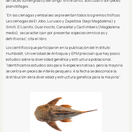
de raíces sumergidas y del fango. Entre tanto, solo cuatro son peces
planctófagos.
“En las ciénagas y embalses se presentan todos los gremios tróficos.
Las ciénagas de El Jobo, Luruaco y Zapatosa (bajo Magdalena) y
Simití, El Llanito, Guarinocito, Canaletal y Cachimbero (Magdalena
medio), se caracterizan por presentar especies omnívoras y
detritívoras”, cita el libro.
Los científicos que participaron en la publicación del Instituto
Humboldt, Universidad de Antioquia y EPM precisan que hay pocos
estudios sobre la diversidad genética y estructura poblacional.
“Identificamos estudios solo para 14 especies nativas, pero la mayoría
se centra en peces de interés pesquero. A la fecha se desconoce la
distribución de la diversidad y estructura genética para la mayoría”.