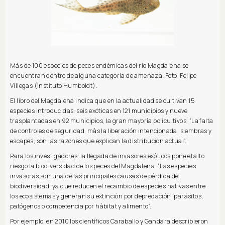
Más de 100 especies de peces endémicas del río Magdalena se
encuentran dentro de alguna categoría de amenaza. Foto: Felipe
Villegas (Instituto Humboldt).
El libro del Magdalena indica que en la actualidad se cultivan 15
especies introducidas: seis exóticas en 121 municipios y nueve
trasplantadas en 92 municipios, la gran mayoría policultivos. “La falta
de controles de seguridad, más la liberación intencionada, siembras y
escapes, son las razones que explican la distribución actual”.
Para los investigadores, la llegada de invasores exóticos pone el alto
riesgo la biodiversidad de los peces del Magdalena. “Las especies
invasoras son una de las principales causas de pérdida de
biodiversidad, ya que reducen el recambio de especies nativas entre
los ecosistemas y generan su extinción por depredación, parásitos,
patógenos o competencia por hábitat y alimento”.
Por ejemplo, en 2010 los científicos Caraballo y Gandara describieron