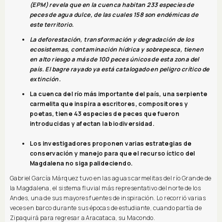
(EPM) revela que en la cuenca habitan 233 especies de
peces de agua dulce, de las cuales 158 son endémicas de
este territorio.
La deforestación, transformación y degradación de los
ecosistemas, contaminación hídrica y sobrepesca, tienen
en alto riesgo a más de 100 peces únicos de esta zona del
país. El bagre rayado ya está catalogado en peligro crítico de
extinción.
La cuenca del río más importante del país, una serpiente
carmelita que inspira a escritores, compositores y
poetas, tiene 43 especies de peces que fueron
introducidas y afectan la biodiversidad.
Los investigadores proponen varias estrategias de
conservación y manejo para que el recurso íctico del
Magdalena no siga palideciendo.
Gabriel García Márquez tuvo en las aguas carmelitas del río Grande de
la Magdalena, el sistema fluvial más representativo del norte de los
Andes, una de sus mayores fuentes de inspiración. Lo recorrió varias
veces en barco durante sus épocas de estudiante, cuando partía de
Zipaquirá para regresar a Aracataca, su Macondo.