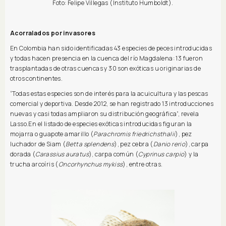
Foto: Felipe Villegas (Instituto Humboldt).
Acorralados por invasores
En Colombia han sido identificadas 43 especies de peces introducidas
y todas hacen presencia en la cuenca del río Magdalena: 13 fueron
trasplantadas de otras cuencas y 30 son exóticas u originarias de
otros continentes.
“Todas estas especies son de interés para la acuicultura y las pescas
comercial y deportiva. Desde 2012, se han registrado 13 introducciones
nuevas y casi todas ampliaron su distribución geográfica”, revela
Lasso.En el listado de especies exóticas introducidas figuran la
mojarra o guapote amarillo (
Parachromis friedrichsthalii
), pez
luchador de Siam (
Betta splendens
), pez cebra (
Danio rerio
), carpa
dorada (
Carassius auratus
), carpa común (
Cyprinus carpio
) y la
trucha arcoíris (
Oncorhynchus mykiss
), entre otras.