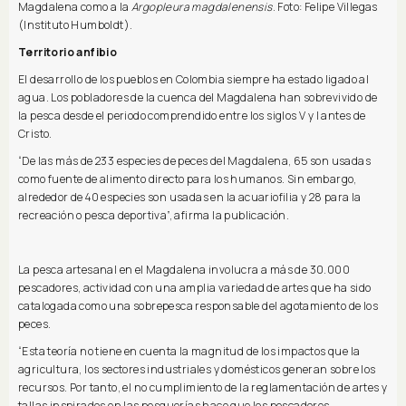
Magdalena como a la
Argopleura magdalenensis
. Foto: Felipe Villegas
(Instituto Humboldt).
Territorio anfibio
El desarrollo de los pueblos en Colombia siempre ha estado ligado al
agua. Los pobladores de la cuenca del Magdalena han sobrevivido de
la pesca desde el periodo comprendido entre los siglos V y I antes de
Cristo.
“De las más de 233 especies de peces del Magdalena, 65 son usadas
como fuente de alimento directo para los humanos. Sin embargo,
alrededor de 40 especies son usadas en la acuariofilia y 28 para la
recreación o pesca deportiva”, afirma la publicación.
La pesca artesanal en el Magdalena involucra a más de 30.000
pescadores, actividad con una amplia variedad de artes que ha sido
catalogada como una sobrepesca responsable del agotamiento de los
peces.
“Esta teoría no tiene en cuenta la magnitud de los impactos que la
agricultura, los sectores industriales y domésticos generan sobre los
recursos. Por tanto, el no cumplimiento de la reglamentación de artes y
tallas inspirados en las pesquerías hace que los pescadores