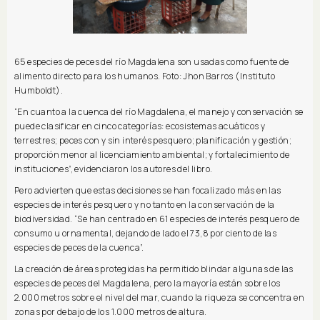
65 especies de peces del río Magdalena son usadas como fuente de
alimento directo para los humanos. Foto: Jhon Barros (Instituto
Humboldt).
“En cuanto a la cuenca del río Magdalena, el manejo y conservación se
puede clasificar en cinco categorías: ecosistemas acuáticos y
terrestres; peces con y sin interés pesquero; planificación y gestión;
proporción menor al licenciamiento ambiental; y fortalecimiento de
instituciones”, evidenciaron los autores del libro.
Pero advierten que estas decisiones se han focalizado más en las
especies de interés pesquero y no tanto en la conservación de la
biodiversidad. “Se han centrado en 61 especies de interés pesquero de
consumo u ornamental, dejando de lado el 73,8 por ciento de las
especies de peces de la cuenca”.
La creación de áreas protegidas ha permitido blindar algunas de las
especies de peces del Magdalena, pero la mayoría están sobre los
2.000 metros sobre el nivel del mar, cuando la riqueza se concentra en
zonas por debajo de los 1.000 metros de altura.