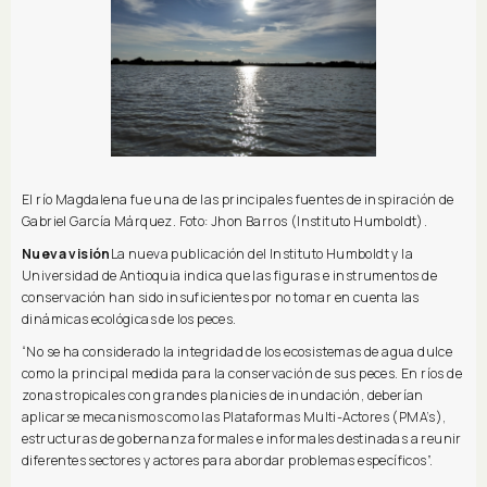
El río Magdalena fue una de las principales fuentes de inspiración de
Gabriel García Márquez. Foto: Jhon Barros (Instituto Humboldt).
Nueva visión
La nueva publicación del Instituto Humboldt y la
Universidad de Antioquia indica que las figuras e instrumentos de
conservación han sido insuficientes por no tomar en cuenta las
dinámicas ecológicas de los peces.
“No se ha considerado la integridad de los ecosistemas de agua dulce
como la principal medida para la conservación de sus peces. En ríos de
zonas tropicales con grandes planicies de inundación, deberían
aplicarse mecanismos como las Plataformas Multi-Actores (PMA’s),
estructuras de gobernanza formales e informales destinadas a reunir
diferentes sectores y actores para abordar problemas específicos”.