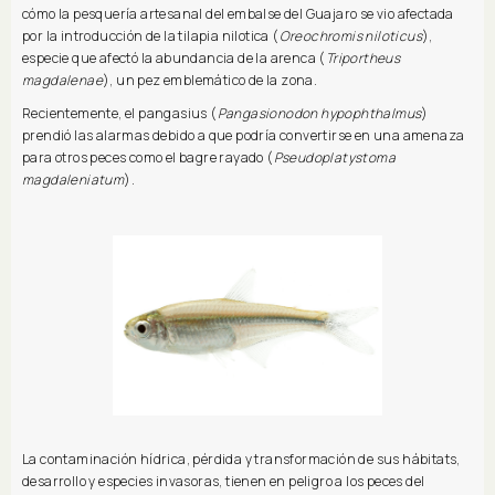
cómo la pesquería artesanal del embalse del Guajaro se vio afectada
por la introducción de la tilapia nilotica (
Oreochromis niloticus
),
especie que afectó la abundancia de la arenca (
Triportheus
magdalenae
), un pez emblemático de la zona.
Recientemente, el pangasius (
Pangasionodon hypophthalmus
)
prendió las alarmas debido a que podría convertirse en una amenaza
para otros peces como el bagre rayado (
Pseudoplatystoma
magdaleniatum
).
La contaminación hídrica, pérdida y transformación de sus hábitats,
desarrollo y especies invasoras, tienen en peligro a los peces del