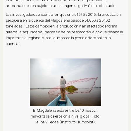
artesanales estén sujetos a una imagen negativa”, dice el estudio.
Los investigadores encontraron que entre 1975 y 2016, la producción
pesquera en la cuenca del Magdalena pasó de 81.653 a 26.132
toneladas. “Estos cambios en la producción han afectado de forma
directa la seguridad alimentaria de los pescadores, algo que resalta la
importancia regional y local que posee la pesca artesanal en la
cuenca”.
El Magdalena está entre los 10 ríos con
mayor tasa de erosión a nivel global. Foto:
Felipe Villegas (Instituto Humboldt).