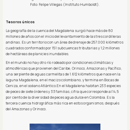
Foto: Felipe Villegas (Instituto Humboldt).
Tesoros únicos
La geografía de la cuenca del Magdalena surgió hace más de 80
millones de años con el inicio del levantamiento de las tres cordilleras
andinas. Es un territorio con un área de drenaje de 257.000 kilómetros
cuadrados conformado por 151 subcuencas tributarias y 1,2 millones
de hectáreas de planicies inundables.
En el mundo no hay otro río rodeado por condiciones climáticas y
atmosféricas que provienen del Caribe, Orinoco, Amazonas y Pacífico,
una serpiente de aguas carmelitas de 1.612 kilómetros que nace en la
laguna Magdalena, en el macizo colombiano, y termina en Bocas de
Ceniza, en el océano Atlántico.En el Magdalena habitan 233 especies
de peces de siete órdenes y 33 familias, cifra que corresponde al 14,5
por ciento de la diversidad de peces agua dulce en Colombia. Es la
tercera cuenca hidrográfica más rica en estos organismos, después
del Amazonas y Orinoco.