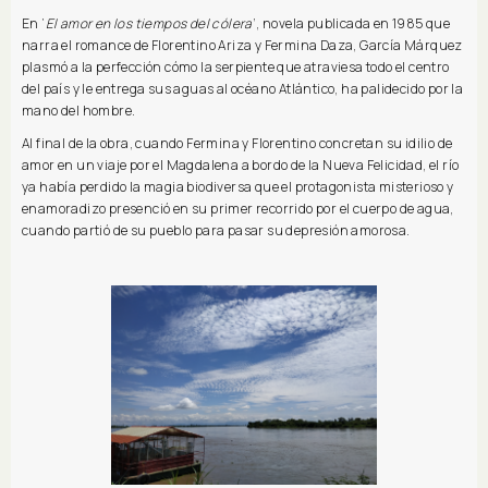
En ‘
El amor en los tiempos del cólera
’, novela publicada en 1985 que
narra el romance de Florentino Ariza y Fermina Daza, García Márquez
plasmó a la perfección cómo la serpiente que atraviesa todo el centro
del país y le entrega sus aguas al océano Atlántico, ha palidecido por la
mano del hombre.
Al final de la obra, cuando Fermina y Florentino concretan su idilio de
amor en un viaje por el Magdalena a bordo de la Nueva Felicidad, el río
ya había perdido la magia biodiversa que el protagonista misterioso y
enamoradizo presenció en su primer recorrido por el cuerpo de agua,
cuando partió de su pueblo para pasar su depresión amorosa.