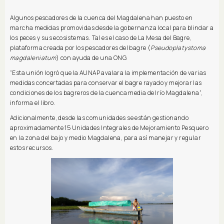
Algunos pescadores de la cuenca del Magdalena han puesto en
marcha medidas promovidas desde la gobernanza local para blindar a
los peces y sus ecosistemas. Tal es el caso de La Mesa del Bagre,
plataforma creada por los pescadores del bagre (
Pseudoplatystoma
magdaleniatum
) con ayuda de una ONG.
“Esta unión logró que la AUNAP avalara la implementación de varias
medidas concertadas para conservar el bagre rayado y mejorar las
condiciones de los bagreros de la cuenca media del río Magdalena”,
informa el libro.
Adicionalmente, desde las comunidades se están gestionando
aproximadamente 15 Unidades Integrales de Mejoramiento Pesquero
en la zona del bajo y medio Magdalena, para así manejar y regular
estos recursos.