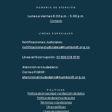
HORARIO DE ATENCIÓN
Lunes a viernes 8:00 a.m. - 5:00 p.m.
Contacto
LÍNEAS ESPECIALES
Notificaciones Judiciales:
notificacionesjudiciales@humboldt.org.co
Línea anticorrupción:
01 800 518 9191
Atención al ciudadano:
Correo PQRSF:
atencionalciudadano@humboldt.org.co
POLÍTICAS
Política de privacidad y protección de datos
Política de derechos de autor
Términos y condiciones
Otras políticas
Línea de integridad