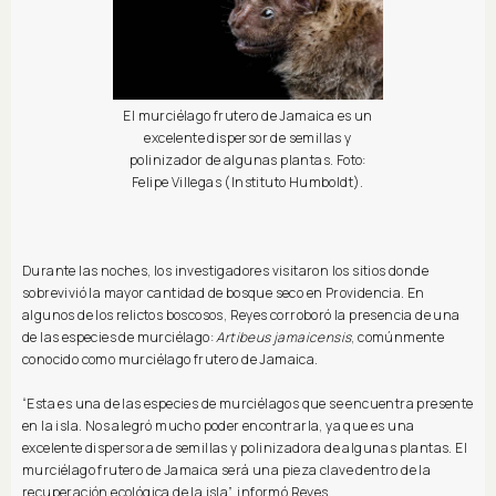
El murciélago frutero de Jamaica es un
excelente dispersor de semillas y
polinizador de algunas plantas. Foto:
Felipe Villegas (Instituto Humboldt).
Durante las noches, los investigadores visitaron los sitios donde
sobrevivió la mayor cantidad de bosque seco en Providencia. En
algunos de los relictos boscosos, Reyes corroboró la presencia de una
de las especies de murciélago:
Artibeus jamaicensis
, comúnmente
conocido como murciélago frutero de Jamaica.
“Esta es una de las especies de murciélagos que se encuentra presente
en la isla. Nos alegró mucho poder encontrarla, ya que es una
excelente dispersora de semillas y polinizadora de algunas plantas. El
murciélago frutero de Jamaica será una pieza clave dentro de la
recuperación ecológica de la isla”, informó Reyes.