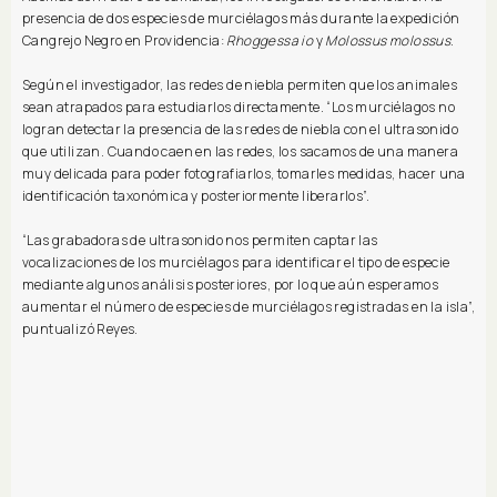
presencia de dos especies de murciélagos más durante la expedición
Cangrejo Negro en Providencia:
Rhoggessa io
y
Molossus molossus
.
Según el investigador, las redes de niebla permiten que los animales
sean atrapados para estudiarlos directamente. “Los murciélagos no
logran detectar la presencia de las redes de niebla con el ultrasonido
que utilizan. Cuando caen en las redes, los sacamos de una manera
muy delicada para poder fotografiarlos, tomarles medidas, hacer una
identificación taxonómica y posteriormente liberarlos”.
“Las grabadoras de ultrasonido nos permiten captar las
vocalizaciones de los murciélagos para identificar el tipo de especie
mediante algunos análisis posteriores, por lo que aún esperamos
aumentar el número de especies de murciélagos registradas en la isla”,
puntualizó Reyes.