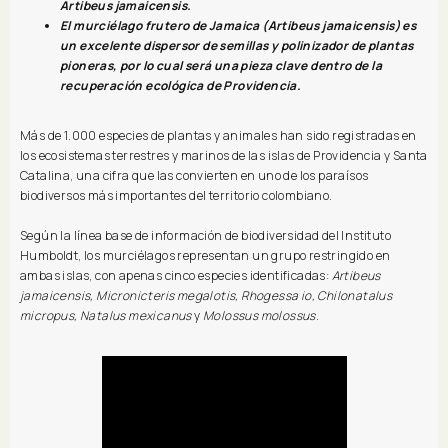
Artibeus jamaicensis.
El murciélago frutero de Jamaica (Artibeus jamaicensis) es
un excelente dispersor de semillas y polinizador de plantas
pioneras, por lo cual será una pieza clave dentro de la
recuperación ecológica de Providencia.
Más de 1.000 especies de plantas y animales han sido registradas en
los ecosistemas terrestres y marinos de las islas de Providencia y Santa
Catalina, una cifra que las convierten en uno de los paraísos
biodiversos más importantes del territorio colombiano.
Según la línea base de información de biodiversidad del Instituto
Humboldt, los murciélagos representan un grupo restringido en
ambas islas, con apenas cinco especies identificadas:
Artibeus
jamaicensis, Micronicteris megalotis, Rhogessa io, Chilonatalus
micropus, Natalus mexicanus
y
Molossus molossus
.