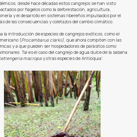
démicos, desde hace décadas estos cangrejos se han visto
ctados por flagelos como la deforestación, agricultura,
inería y el desarrollo en sistemas ribereños impulsados por el
s de las consecuencias y coletazos del cambio climático.
a la introducción de especies de cangrejos exóticos, como el
americano (
Procambarus clarkii)
, que ahora compiten con las
micas y a que pueden ser hospedadores de parásitos como
monares. Tal es el caso del cangrejo de agua dulce de la sabana
ostrengeria macropa
y otras especies de Antioquia”.