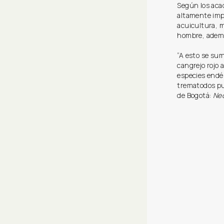
Según los aca
altamente impa
acuicultura, m
hombre, ademá
“A esto se sum
cangrejo rojo 
especies endé
trematodos pul
de Bogotá:
Ne