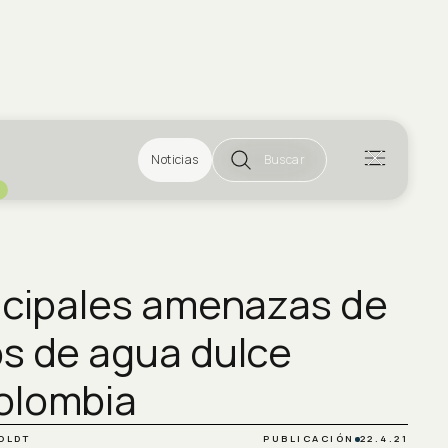
Noticias
Buscar
incipales amenazas de
os de agua dulce
olombia
OLDT
PUBLICACIÓN
22.4.21