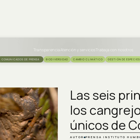
Transparencia
Atención y servicios
Trabaja con nosotros
COMUNICADOS DE PRENSA
BIODIVERSIDAD
CAMBIO CLIMÁTICO
GESTIÓN DE ESPECIES
Las seis pr
los cangrej
únicos de C
AUTOR
PRENSA INSTITUTO HUMB