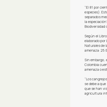
“El 81 por ci
especies). Es
separados medi
la especiación
Biodiversidad 
Según el Libr
elaborado por
Naturales de l
amenaza: 25 En
Sin embargo, 
Colombia cuen
amenaza o est
“Los cangrejo
se debe a que
que se han vis
agricultura int