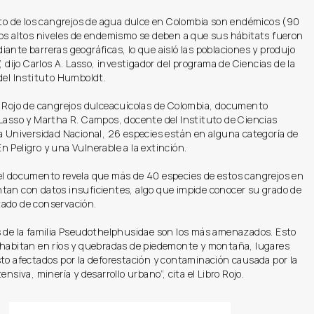
ento de los cangrejos de agua dulce en Colombia son endémicos (90
tos altos niveles de endemismo se deben a que sus hábitats fueron
ante barreras geográficas, lo que aisló las poblaciones y produjo
”, dijo Carlos A. Lasso, investigador del programa de Ciencias de la
del Instituto Humboldt.
o Rojo de cangrejos dulceacuícolas de Colombia, documento
 Lasso y Martha R. Campos, docente del Instituto de Ciencias
a Universidad Nacional, 26 especies están en alguna categoría de
 Peligro y una Vulnerable a la extinción.
el documento revela que más de 40 especies de estos cangrejos en
tan con datos insuficientes, algo que impide conocer su grado de
ado de conservación.
s de la familia Pseudothelphusidae son los más amenazados. Esto
 habitan en ríos y quebradas de piedemonte y montaña, lugares
to afectados por la deforestación y contaminación causada por la
ensiva, minería y desarrollo urbano”, cita el Libro Rojo.