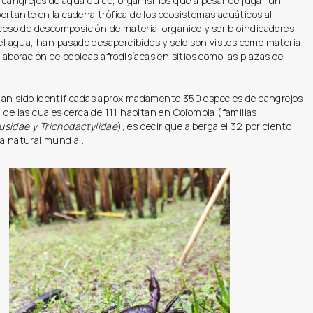
s cangrejos de agua dulce, organismos que a pesar de jugar un
rtante en la cadena trófica de los ecosistemas acuáticos al
oceso de descomposición de material orgánico y ser bioindicadores
del agua, han pasado desapercibidos y solo son vistos como materia
elaboración de bebidas afrodisíacas en sitios como las plazas de
an sido identificadas aproximadamente 350 especies de cangrejos
 de las cuales cerca de 111 habitan en Colombia (familias
sidae y Trichodactylidae
), es decir que alberga el 32 por ciento
za natural mundial.