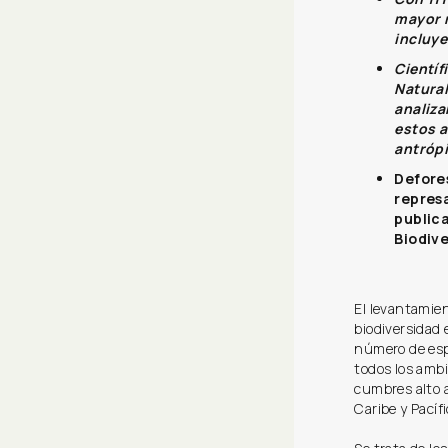
mayor r
incluye
Científ
Natural
analiza
estos a
antrópi
Defore
repres
public
Biodiv
El levantamien
biodiversidad
número de esp
todos los ambi
cumbres alto a
Caribe y Pacíf