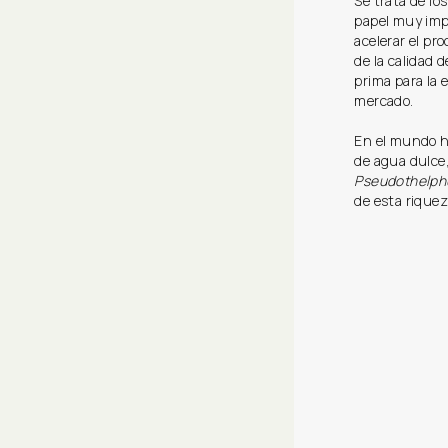
Se trata de lo
papel muy impo
acelerar el pr
de la calidad 
prima para la 
mercado.
En el mundo h
de agua dulce,
Pseudothelphu
de esta rique