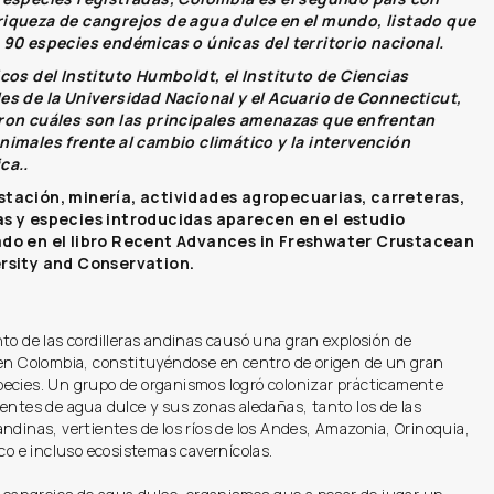
iqueza de cangrejos de agua dulce en el mundo, listado que
 90 especies endémicas o únicas del territorio nacional.
icos del Instituto Humboldt, el Instituto de Ciencias
es de la Universidad Nacional y el Acuario de Connecticut,
ron cuáles son las principales amenazas que enfrentan
nimales frente al cambio climático y la intervención
ca..
stación, minería, actividades agropecuarias, carreteras,
as y especies introducidas aparecen en el estudio
ado en el libro Recent Advances in Freshwater Crustacean
ersity and Conservation.
to de las cordilleras andinas causó una gran explosión de
 en Colombia, constituyéndose en centro de origen de un gran
ecies. Un grupo de organismos logró colonizar prácticamente
entes de agua dulce y sus zonas aledañas, tanto los de las
ndinas, vertientes de los ríos de los Andes, Amazonia, Orinoquia,
ico e incluso ecosistemas cavernícolas.