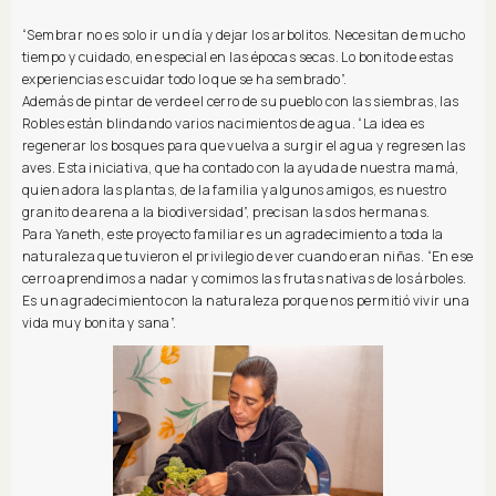
“Sembrar no es solo ir un día y dejar los arbolitos. Necesitan de mucho
tiempo y cuidado, en especial en las épocas secas. Lo bonito de estas
experiencias es cuidar todo lo que se ha sembrado”.
Además de pintar de verde el cerro de su pueblo con las siembras, las
Robles están blindando varios nacimientos de agua. “La idea es
regenerar los bosques para que vuelva a surgir el agua y regresen las
aves. Esta iniciativa, que ha contado con la ayuda de nuestra mamá,
quien adora las plantas, de la familia y algunos amigos, es nuestro
granito de arena a la biodiversidad”, precisan las dos hermanas.
Para Yaneth, este proyecto familiar es un agradecimiento a toda la
naturaleza que tuvieron el privilegio de ver cuando eran niñas. “En ese
cerro aprendimos a nadar y comimos las frutas nativas de los árboles.
Es un agradecimiento con la naturaleza porque nos permitió vivir una
vida muy bonita y sana”.