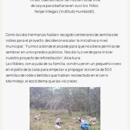
de Leyva para bañarse en sus ríos. Fotos:
Felipe Villegas (Instituto Humboldt).
Como las dos hermanas habían recogido centenares de semillas de
robles para el proyecto, decidieron escalar la iniciativa a nivel
municipal. “Fuimos a donde el alcalde para que nos diera permiso de
sembrar en unos predios públicos. Nos dio luz verde para iniciar
nuestro proyecto de reforestación”, dice Aura.
Las Robles, con ayuda de su familia, construyeron un pequeño vivero
en el patio de la casa para empezar a propagar las cerca de 500
semillas de roble o bellotas que habían recolectado en el cerro
Marmolejo, el ecosistema que las vio crecer.