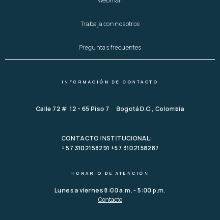
Webmail
Trabaja con nosotros
Preguntas frecuentes
INFORMACIÓN DE CONTACTO
Calle 72 # 12 - 65 Piso 7 Bogotá D.C., Colombia
CONTACTO INSTITUCIONAL:
+ 57 3102158291 +57 3102158287
HORARIO DE ATENCIÓN
Lunes a viernes 8:00 a.m. - 5:00 p.m.
Contacto