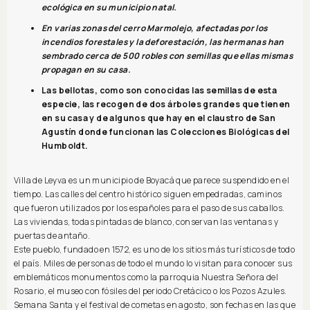
ecológica en su municipio natal.
En varias zonas del cerro Marmolejo, afectadas por los
incendios forestales y la deforestación, las hermanas han
sembrado cerca de 500 robles con semillas que ellas mismas
propagan en su casa.
Las bellotas, como son conocidas las semillas de esta
especie, las recogen de dos árboles grandes que tienen
en su casa y de algunos que hay en el claustro de San
Agustín donde funcionan las Colecciones Biológicas del
Humboldt.
Villa de Leyva es un municipio de Boyacá que parece suspendido en el
tiempo. Las calles del centro histórico siguen empedradas, caminos
que fueron utilizados por los españoles para el paso de sus caballos.
Las viviendas, todas pintadas de blanco, conservan las ventanas y
puertas de antaño.
Este pueblo, fundado en 1572, es uno de los sitios más turísticos de todo
el país. Miles de personas de todo el mundo lo visitan para conocer sus
emblemáticos monumentos como la parroquia Nuestra Señora del
Rosario, el museo con fósiles del periodo Cretácico o los Pozos Azules.
Semana Santa y el festival de cometas en agosto, son fechas en las que