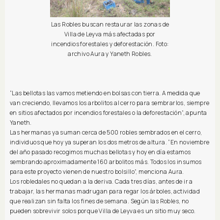
Las Robles buscan restaurar las zonas de
Villa de Leyva más afectadas por
incendios forestales y deforestación. Foto:
archivo Aura y Yaneth Robles.
“Las bellotas las vamos metiendo en bolsas con tierra. A medida que
van creciendo, llevamos los arbolitos al cerro para sembrarlos, siempre
en sitios afectados por incendios forestales o la deforestación”, apunta
Yaneth.
Las hermanas ya suman cerca de 500 robles sembrados en el cerro,
individuos que hoy ya superan los dos metros de altura. “En noviembre
del año pasado recogimos muchas bellotas y hoy en día estamos
sembrando aproximadamente 160 arbolitos más. Todos los insumos
para este proyecto vienen de nuestro bolsillo”, menciona Aura.
Los robledales no quedan a la deriva. Cada tres días, antes de ir a
trabajar, las hermanas madrugan para regar los árboles, actividad
que realizan sin falta los fines de semana. Según las Robles, no
pueden sobrevivir solos porque Villa de Leyva es un sitio muy seco.