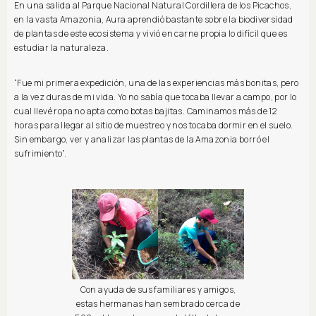
En una salida al Parque Nacional Natural Cordillera de los Picachos,
en la vasta Amazonia, Aura aprendió bastante sobre la biodiversidad
de plantas de este ecosistema y vivió en carne propia lo difícil que es
estudiar la naturaleza.
“Fue mi primera expedición, una de las experiencias más bonitas, pero
a la vez duras de mi vida. Yo no sabía que tocaba llevar a campo, por lo
cual llevé ropa no apta como botas bajitas. Caminamos más de 12
horas para llegar al sitio de muestreo y nos tocaba dormir en el suelo.
Sin embargo, ver y analizar las plantas de la Amazonia borró el
sufrimiento”.
Con ayuda de sus familiares y amigos,
estas hermanas han sembrado cerca de