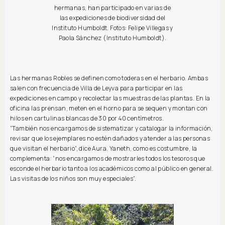
hermanas, han participado en varias de
las expediciones de biodiversidad del
Instituto Humboldt. Fotos: Felipe Villegas y
Paola Sánchez (Instituto Humboldt).
Las hermanas Robles se definen como toderas en el herbario. Ambas
salen con frecuencia de Villa de Leyva para participar en las
expediciones en campo y recolectar las muestras de las plantas. En la
oficina las prensan, meten en el horno para se sequen y montan con
hilos en cartulinas blancas de 30 por 40 centímetros.
“También nos encargamos de sistematizar y catalogar la información,
revisar que los ejemplares no estén dañados y atender a las personas
que visitan el herbario”, dice Aura. Yaneth, como es costumbre, la
complementa: “nos encargamos de mostrarles todos los tesoros que
esconde el herbario tanto a los académicos como al público en general.
Las visitas de los niños son muy especiales”.