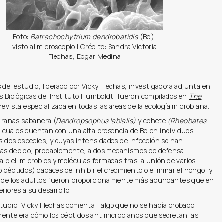
Foto:
Batrachochytrium dendrobatidis
(Bd),
visto al microscopio | Crédito: Sandra Victoria
Flechas, Edgar Medina
 del estudio, liderado por Vicky Flechas, investigadora adjunta en
es Biológicas del Instituto Humboldt, fueron compilados en
The
 revista especializada en todas las áreas de la ecología microbiana.
s ranas sabanera (
Dendropsophus labialis)
y cohete
(Rheobates
 cuales cuentan con una alta presencia de Bd en individuos
as dos especies, y cuyas intensidades de infección se han
as debido, probablemente, a dos mecanismos de defensa
a piel: microbios y moléculas formadas tras la unión de varios
 péptidos) capaces de inhibir el crecimiento o eliminar el hongo, y
o de los adultos fueron proporcionalmente más abundantes que en
eriores a su desarrollo.
tudio, Vicky Flechas comenta: “algo que no se había probado
ente era cómo los péptidos antimicrobianos que secretan las