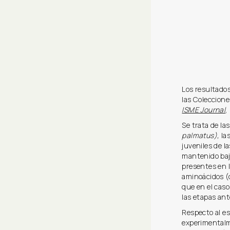
Los resultados
las Coleccion
ISME Journal
,
Se trata de la
palmatus),
las
juveniles de l
mantenido baj
presentes en l
aminoácidos (o
que en el cas
las etapas ant
Respecto al es
experimentalm