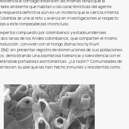
esistencia al contagio estaría en las mismas ranas que la
edio ambiente que habitan o las características del agente
 respuesta definitiva aún es un misterio que la ciencia intenta
 Colombia se une al reto y avanza en investigaciones al respecto
zas a este rompecabezas inconcluso.
expertos compuesto por colombianos y estadounidenses
 dos ranas de los Andes colombianos, que comparten el mismo
producción, conviven con el hongo
Batrachochytrium
(Bd) sin presentar registro de disminuciones de sus poblaciones
cos, demostrando una asombrosa tolerancia y coexistencia con el
erándose portadoras asintomáticas. ¿La razón? Comunidades de
sentes en su piel que las han hecho inmunes y resistentes como
.