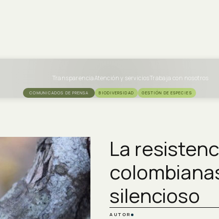
Transparencia
Atención y servicios
Trabaja con nosotros
COMUNICADOS DE PRENSA
BIODIVERSIDAD
GESTIÓN DE ESPECIES
La resistenc
colombianas
silencioso
AUTOR