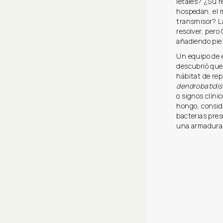
letales? ¿Su r
hospedan, el m
transmisor? La
resolver, pero
añadiendo pie
Un equipo de 
descubrió que
hábitat de re
dendrobatidis
o signos clíni
hongo, consid
bacterias pre
una armadura