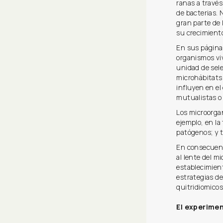
ranas a travé
de bacterias.
gran parte de 
su crecimiento
En sus páginas
organismos vi
unidad de sel
microhábitats
influyen en el
mutualistas o 
Los microorga
ejemplo, en l
patógenos; y 
En consecuenc
al lente del m
establecimien
estrategias de
quitridiomicos
El experime