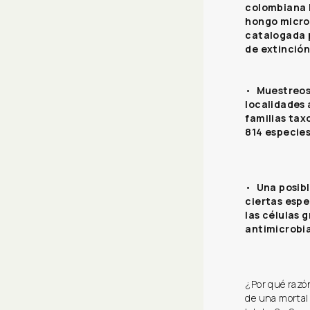
colombiana l
hongo micr
catalogada p
de extinción
•
Muestreos
localidades 
familias tax
814 especies
•
Una posibl
ciertas espe
las células 
antimicrobi
¿Por qué razó
de una mortal 