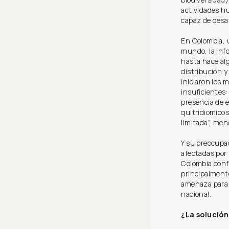
actividades hu
capaz de desat
En Colombia, 
mundo, la info
hasta hace al
distribución y
iniciaron los 
insuficientes
presencia de 
quitridiomicos
limitada”, men
Y su preocupa
afectadas por
Colombia confi
principalmente
amenaza para l
nacional.
¿La solución 