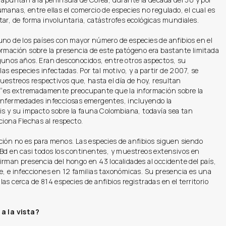
manas, entre ellas el comercio de especies no regulado, el cual es
ar, de forma involuntaria, catástrofes ecológicas mundiales.
uno de los países con mayor número de especies de anfibios en el
rmación sobre la presencia de este patógeno era bastante limitada
gunos años. Eran desconocidos, entre otros aspectos, su
 las especies infectadas. Por tal motivo, y a partir de 2007, se
muestreos respectivos que, hasta el día de hoy, resultan
: “es extremadamente preocupante que la información sobre la
enfermedades infecciosas emergentes, incluyendo la
is y su impacto sobre la fauna Colombiana, todavía sea tan
ciona Flechas al respecto.
ción no es para menos. Las especies de anfibios siguen siendo
 Bd en casi todos los continentes, y muestreos extensivos en
rman presencia del hongo en 43 localidades al occidente del país,
, e infecciones en 12 familias taxonómicas. Su presencia es una
as cerca de 814 especies de anfibios registradas en el territorio
a la vista?