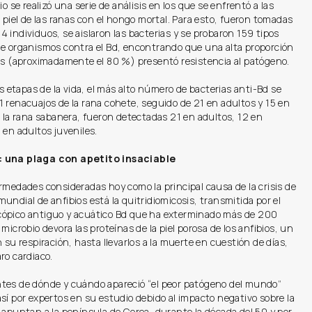
io se realizó una serie de análisis en los que se enfrentó a las
a piel de las ranas con el hongo mortal. Para esto, fueron tomadas
 individuos, se aislaron las bacterias y se probaron 159 tipos
de organismos contra el Bd, encontrando que una alta proporción
ias (aproximadamente el 80 %) presentó resistencia al patógeno.
las etapas de la vida, el más alto número de bacterias anti-Bd se
 renacuajos de la rana cohete, seguido de 21 en adultos y 15 en
a la rana sabanera, fueron detectadas 21 en adultos, 12 en
 en adultos juveniles.
 una plaga con apetito insaciable
rmedades consideradas hoy como la principal causa de la crisis de
undial de anfibios está la quitridiomicosis, transmitida por el
ópico antiguo y acuático Bd que ha exterminado más de 200
 microbio devora las proteínas de la piel porosa de los anfibios, un
n su respiración, hasta llevarlos a la muerte en cuestión de días,
ro cardiaco.
tes de dónde y cuándo apareció “el peor patógeno del mundo”
sí por expertos en su estudio debido al impacto negativo sobre la
 apuntan a la península de Corea, durante la década del 50 y por