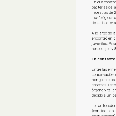
En el laborator
bacterias de l
muestras de 24
morfológicos 
de las bacter
A lo largo de 
encontró en 31
juveniles. Par
renacuajos y 8
En contexto:
Entre las enfe
conservación m
hongo microsc
especies. Este
órgano vital e
debido a un pa
Los anteceden
(considerado a
biodiversidad)