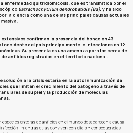
a enfermedad quitridiomicosis, que es transmitida por el
oscópico
Batrachochytrium dendrobatidis (Bd)
, y ha sido
or la ciencia como una de las principales causas actuales
 masiva.
 extensivos confirman la presencia del hongo en 43
al occidente del país principalmente, e infecciones en 12
onómicas. Su presencia es una amenaza para las cerca de
 de anfibios registradas en el territorio nacional.
e solución a la crisis estaría en la auto inmunización de
cies que limitan el crecimiento del patógeno a través de
granulares de su piel y la producción de moléculas
anas.
n especies enteras de anfibios en el mundo desaparecen a causa
infección, mientras otras conviven con ella sin consecuencias