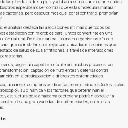
s de las glándulas de su piel ayudaban a estructurar comunidades
 Nosotros esperábamos encontrar que estas moléculas mataran
las bacterias, pero descubrimos que, por el contrario, promovían
”.
, el análisis destaca las asociaciones íntimas que todos los
vos establecen con microbios para juntos convertirse en una
ección natural. De esta manera, los macroorganismos ofrecen
 para que se instalen complejas comunidades microbianas que
 estado de salud de sus anfitriones, a través de interacciones
parasitarias.
nismos juegan un papel importante en muchos procesos, por
a transformación, captación de nutrientes y defensa contra
también en la predisposición a diferentes enfermedades.
ia, una mejor comprensión de estos seres diminutos (solo visibles
icroscopio), su dinámica y los factores que determinan el
to y estructura de la amalgama bacteriana podrían conducir a
 control de una gran variedad de enfermedades, entre ellas
is.
nto