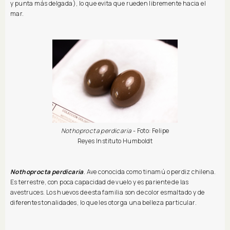
y punta más delgada), lo que evita que rueden libremente hacia el
mar.
Nothoprocta perdicaria
- Foto: Felipe
Reyes Instituto Humboldt
Nothoprocta perdicaria
.
Ave conocida como tinamú o perdiz chilena.
Es terrestre, con poca capacidad de vuelo y es pariente de las
avestruces. Los huevos de esta familia son de color esmaltado y de
diferentes tonalidades, lo que les otorga una belleza particular.