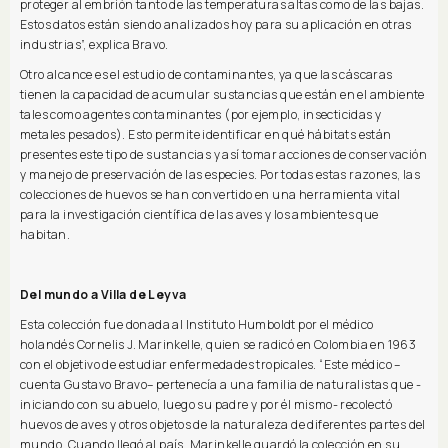
proteger al embrión tanto de las temperaturas altas como de las bajas.
Estos datos están siendo analizados hoy para su aplicación en otras
industrias”, explica Bravo.
Otro alcance es el estudio de contaminantes, ya que las cáscaras
tienen la capacidad de acumular sustancias que están en el ambiente
tales como agentes contaminantes (por ejemplo, insecticidas y
metales pesados). Esto permite identificar en qué hábitats están
presentes este tipo de sustancias y así tomar acciones de conservación
y manejo de preservación de las especies. Por todas estas razones, las
colecciones de huevos se han convertido en una herramienta vital
para la investigación científica de las aves y los ambientes que
habitan.
Del mundo a Villa de Leyva
Esta colección fue donada al Instituto Humboldt por el médico
holandés Cornelis J. Marinkelle, quien se radicó en Colombia en 1963
con el objetivo de estudiar enfermedades tropicales. “Este médico –
cuenta Gustavo Bravo– pertenecía a una familia de naturalistas que -
iniciando con su abuelo, luego su padre y por él mismo- recolectó
huevos de aves y otros objetos de la naturaleza de diferentes partes del
mundo. Cuando llegó al país, Marinkelle guardó la colección en su