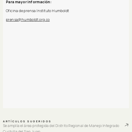
Para mayor información:
Oficina de prensa Instituto Humboldt
prensa@humboldt.org.co
ARTÍCULOS SUGERIDOS
Se amplía el área protegida del Distrito Regional de Manejo Integrado
Cuchilla del San Juan