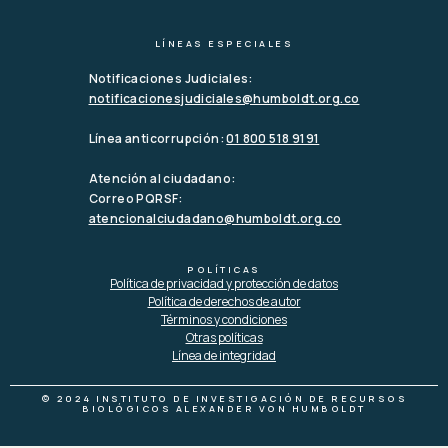
LÍNEAS ESPECIALES
Notificaciones Judiciales:
notificacionesjudiciales@humboldt.org.co
Línea anticorrupción:
01 800 518 9191
Atención al ciudadano:
Correo PQRSF:
atencionalciudadano@humboldt.org.co
POLÍTICAS
Política de privacidad y protección de datos
Política de derechos de autor
Términos y condiciones
Otras políticas
Línea de integridad
© 2024 INSTITUTO DE INVESTIGACIÓN DE RECURSOS
BIOLÓGICOS ALEXANDER VON HUMBOLDT