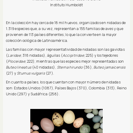
Instituto Humboldt
En la colección hay cerca de 18 mil huevos, organizados en nidadas de
1.319 especies que, a su vez, representan a 155 familias de aves y que
provienen de 113 países diferentes; lo que la convierte en la mayor
colección oológica de Latinoamérica.
Las familias con mayor representatividad de nidadas son las gaviotas
(
Laridae
; 318 nidadas), águilas (
Accipitridae
; 225) y los tejedores
(
Ploceidae
; 222); mientras que las especies mejor representadas son
Buteo lineatus
(40 nidadas),
Sterna hirundo
(36),
Buteo jamaicensis
(27) y
Sturnus vulgaris
(27).
En cuanto a países, los que cuentan con mayor número de nidadas
son: Estados Unidos (1087), Países Bajos (370), Colombia (313), Reino
Unido (297) y Sudáfrica (258).