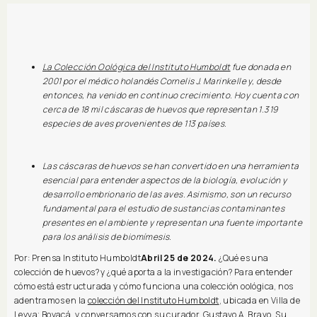
La Colección Oológica del Instituto Humboldt
fue donada en
2001 por el médico holandés Cornelis J. Marinkelle y, desde
entonces, ha venido en continuo crecimiento. Hoy cuenta con
cerca de 18 mil cáscaras de huevos que representan 1.319
especies de aves provenientes de 113 países.
Las cáscaras de huevos se han convertido en una herramienta
esencial para entender aspectos de la biología, evolución y
desarrollo embrionario de las aves. Asimismo, son un recurso
fundamental para el estudio de sustancias contaminantes
presentes en el ambiente y representan una fuente importante
para los análisis de biomímesis.
Por: Prensa Instituto Humboldt
Abril 25 de 2024.
¿Qué es una
colección de huevos? y ¿qué aporta a la investigación? Para entender
cómo está estructurada y cómo funciona una colección oológica, nos
adentramos en la
colección del Instituto Humboldt
, ubicada en Villa de
Leyva; Boyacá, y conversamos con su curador, Gustavo A. Bravo. Su