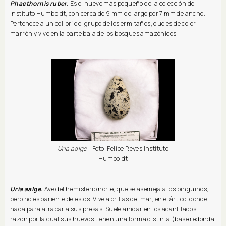
Phaethornis ruber.
Es el huevo más pequeño de la colección del
Instituto Humboldt, con cerca de 9 mm de largo por 7 mm de ancho.
Pertenece a un colibrí del grupo de los ermitaños, que es de color
marrón y vive en la parte baja de los bosques amazónicos
Uria aalge
- Foto: Felipe Reyes Instituto
Humboldt
Uria aalge.
Ave del hemisferio norte, que se asemeja a los pingüinos,
pero no es pariente de estos. Vive a orillas del mar, en el ártico, donde
nada para atrapar a sus presas. Suele anidar en los acantilados,
razón por la cual sus huevos tienen una forma distinta (base redonda