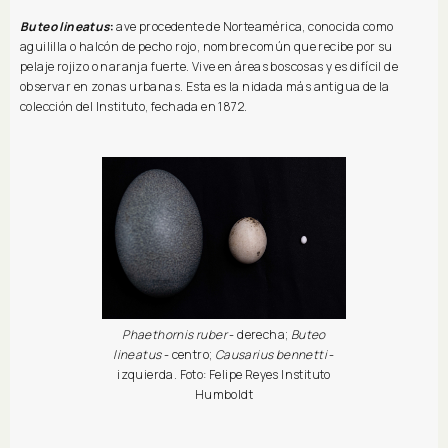
Buteo lineatus
:
ave procedente de Norteamérica, conocida como
aguililla o halcón de pecho rojo, nombre común que recibe por su
pelaje rojizo o naranja fuerte. Vive en áreas boscosas y es difícil de
observar en zonas urbanas. Esta es la nidada más antigua de la
colección del Instituto, fechada en 1872.
Phaethornis ruber
- derecha;
Buteo
lineatus
- centro;
Causarius bennetti
-
izquierda. Foto: Felipe Reyes Instituto
Humboldt