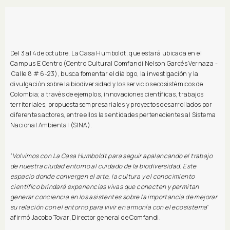
Del 3 al 4 de octubre, La Casa Humboldt, que estará ubicada en el
Campus E Centro (Centro Cultural Comfandi Nelson Garcés Vernaza -
Calle 8 # 6-23), busca fomentar el diálogo, la investigación y la
divulgación sobre la biodiversidad y los servicios ecosistémicos de
Colombia; a través de ejemplos, innovaciones científicas, trabajos
territoriales, propuestasempresariales y proyectos desarrollados por
diferentes actores, entre ellos las entidades pertenecientes al Sistema
Nacional Ambiental (SINA).
“
Volvimos con La Casa Humboldt para seguir apalancando el trabajo
de nuestra ciudad entorno al cuidado de la biodiversidad. Este
espacio donde convergen el arte, la cultura y el conocimiento
científico brindará experiencias vivas que conecten y permitan
generar conciencia en los asistentes sobre la importancia de mejorar
su relación con el entorno para vivir en armonía con el ecosistema
”
afirmó Jacobo Tovar, Director general de Comfandi.