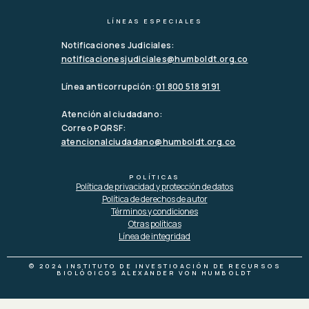
LÍNEAS ESPECIALES
Notificaciones Judiciales:
notificacionesjudiciales@humboldt.org.co
Línea anticorrupción:
01 800 518 9191
Atención al ciudadano:
Correo PQRSF:
atencionalciudadano@humboldt.org.co
POLÍTICAS
Política de privacidad y protección de datos
Política de derechos de autor
Términos y condiciones
Otras políticas
Línea de integridad
© 2024 INSTITUTO DE INVESTIGACIÓN DE RECURSOS
BIOLÓGICOS ALEXANDER VON HUMBOLDT