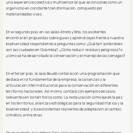
una experiencia colectiva y multisensorial que se consolida como un
organismo en constante transformación, compuesto por
materialidades vivas.
En el segundo piso, en las salas Atrato y Bita, los asistentes
encontrarán propuestas sobre guías y aprendizajes frente a nuestra
biodiversidad respondiendo a preguntas como: ¿Qué tan sostenibles
son las ciudades en Colombia?, ¿Cómo reducir residuos peligrosos? o
¿cómo se ha desarrollado la conservación y el manejo de las ciénagas?
En el tercer piso, la sala Baudó contará con una programación que
destaca el rol fundamental de la empresa, las alianzas y la
articulación interinstitucional para la conservación en diferentes
territorios nacionales. Así mismo, contará con ejemplos de casos
relevantes en los territorios como: La restauración como eje de la paz
en los territorios, alianzas estratégicas para la seguridad hídrica y la
biodiversidad, y los ecosistemas resilientes de adaptación al cambio
climático, entre otras.
De igual modo, el auditorio Sinú será el escenario para compartir los