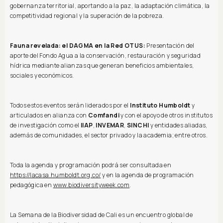
gobernanza territorial, aportando a la paz, la adaptación climática, la
competitividad regional y la superación de la pobreza.
Fauna revelada: el DAGMA en la Red OTUS:
Presentación del
aporte del Fondo Agua a la conservación, restauración y seguridad
hídrica mediante alianzas que generan beneficios ambientales,
sociales y económicos.
Todos estos eventos serán liderados por el
Instituto Humboldt
y
articulados en alianza con
Comfandi
y con el apoyo de otros institutos
de investigación como el
IIAP
,
INVEMAR
,
SINCHI
y entidades aliadas,
además de comunidades, el sector privado y la academia; entre otros.
Toda la agenda y programación podrá ser consultada en
https://lacasa.humboldt.org.co/
y en la agenda de programación
pedagógica en
www.biodiversityweek.com
.
La Semana de la Biodiversidad de Cali es un encuentro global de