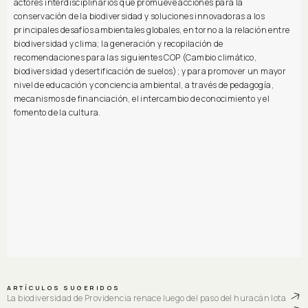
actores interdisciplinarios que promueve acciones para la
conservación de la biodiversidad y soluciones innovadoras a los
principales desafíos ambientales globales, en torno a la relación entre
biodiversidad y clima; la generación y recopilación de
recomendaciones para las siguientes COP (Cambio climático,
biodiversidad y desertificación de suelos); y para promover un mayor
nivel de educación y conciencia ambiental, a través de pedagogía,
mecanismos de financiación, el intercambio de conocimiento y el
fomento de la cultura.
ARTÍCULOS SUGERIDOS
La biodiversidad de Providencia renace luego del paso del huracán Iota