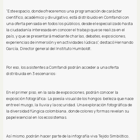
“Este espacio, donde ofreceremos una programación de carácter
científico, académico y divulgativo, está distribuido en Comfandi con
una oferta pensada en todos los públicos, desde el especializado hasta
la ciudadanía interesada en conocer el trabajo que se realiza en el
país, y que se presentará mediante charlas, debates, exposiciones,
experiencias de inmersión y en actividades lúdicas”, destacó Hernando
García, Director general del Instituto Humboldt.
Por eso, los asistentes a Comfandi podrán acceder a una oferta
distribuida en 3 escenarios:
En el primer piso, en la sala de exposiciones, podrán conocer la
exposición fotográfica: La poesía visual de los hongos: belleza que nace
entre el musgo, la lluvia y la oscuridad. Una exploración fotográfica de
la diversidad fúngica colombiana, donde colores y formas revelan su
papel esencial en los ecosistemas.
Así mismo, podrán hacer parte de la infografía viva Tejido Simbiótico,