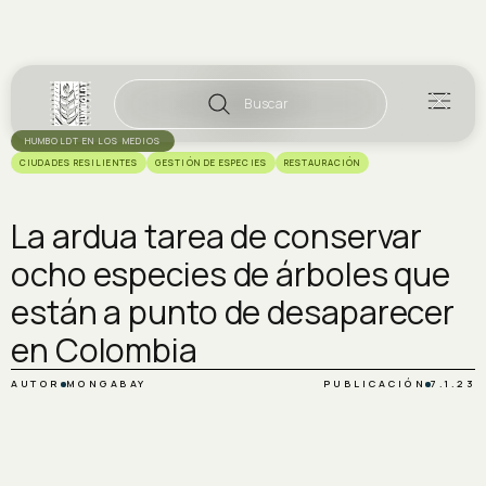
Buscar
HUMBOLDT EN LOS MEDIOS
CIUDADES RESILIENTES
GESTIÓN DE ESPECIES
RESTAURACIÓN
La ardua tarea de conservar
ocho especies de árboles que
están a punto de desaparecer
en Colombia
AUTOR
MONGABAY
PUBLICACIÓN
7.1.23