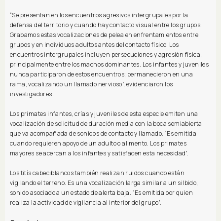
“Se presentan en los encuentros agresivos intergrupales por la
defensa del territorio y cuando hay contacto visual entre los grupos.
Grabamos estas vocalizaciones de pelea en enfrentamientos entre
grupos y en individuos adultos antes del contacto físico. Los
encuentros intergrupales incluyen persecuciones y agresión física,
principalmente entre los machos dominantes. Los infantes y juveniles
nunca participaron de estos encuentros; permanecieron en una
rama, vocalizando un llamado nervioso”, evidenciaron los
investigadores.
Los primates infantes, crías y juveniles de esta especie emiten una
vocalización de solicitud de duración media con la boca semiabierta,
que va acompañada de sonidos de contacto y llamado. “Es emitida
cuando requieren apoyo de un adulto o alimento. Los primates
mayores se acercan a los infantes y satisfacen esta necesidad”.
Los titís cabeciblancos también realizan ruidos cuando están
vigilando el terreno. Es una vocalización larga similar a un silbido,
sonido asociado a un estado de alerta baja. “Es emitida por quien
realiza la actividad de vigilancia al interior del grupo”.