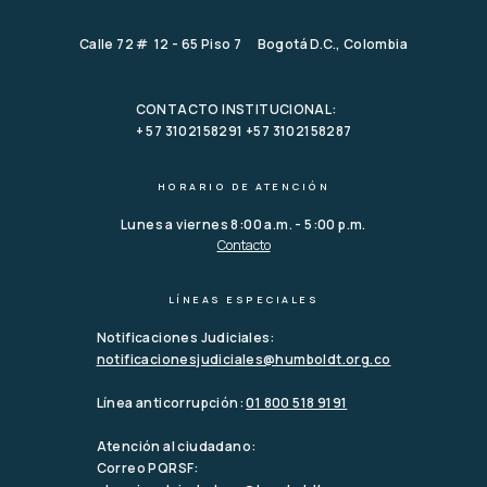
Calle 72 # 12 - 65 Piso 7 Bogotá D.C., Colombia
CONTACTO INSTITUCIONAL:
+ 57 3102158291 +57 3102158287
HORARIO DE ATENCIÓN
Lunes a viernes 8:00 a.m. - 5:00 p.m.
Contacto
LÍNEAS ESPECIALES
Notificaciones Judiciales:
notificacionesjudiciales@humboldt.org.co
Línea anticorrupción:
01 800 518 9191
Atención al ciudadano:
Correo PQRSF: