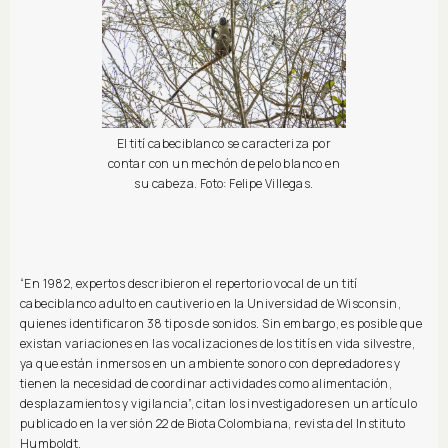
El tití cabeciblanco se caracteriza por
contar con un mechón de pelo blanco en
su cabeza. Foto: Felipe Villegas.
“En 1982, expertos describieron el repertorio vocal de un tití
cabeciblanco adulto en cautiverio en la Universidad de Wisconsin,
quienes identificaron 38 tipos de sonidos. Sin embargo, es posible que
existan variaciones en las vocalizaciones de los titís en vida silvestre,
ya que están inmersos en un ambiente sonoro con depredadores y
tienen la necesidad de coordinar actividades como alimentación,
desplazamientos y vigilancia”, citan los investigadores en un artículo
publicado en la versión 22 de Biota Colombiana, revista del Instituto
Humboldt.