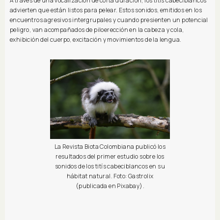
A través de una vocalización de corta duración, los titís cabeciblancos
advierten que están listos para pelear. Estos sonidos, emitidos en los
encuentros agresivos intergrupales y cuando presienten un potencial
peligro, van acompañados de piloerección en la cabeza y cola,
exhibición del cuerpo, excitación y movimientos de la lengua.
La Revista Biota Colombiana publicó los
resultados del primer estudio sobre los
sonidos de los titís cabeciblancos en su
hábitat natural. Foto: Gastrolix
(publicada en Pixabay).