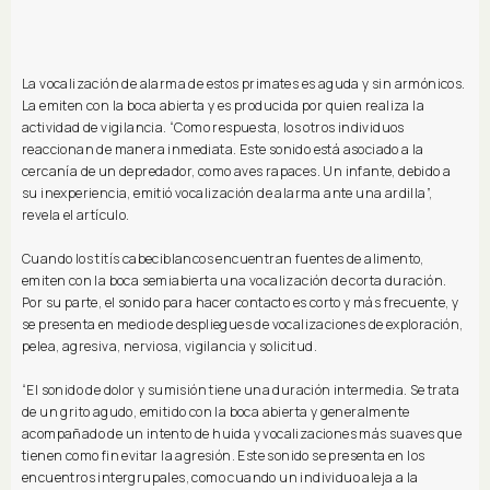
La vocalización de alarma de estos primates es aguda y sin armónicos.
La emiten con la boca abierta y es producida por quien realiza la
actividad de vigilancia. “Como respuesta, los otros individuos
reaccionan de manera inmediata. Este sonido está asociado a la
cercanía de un depredador, como aves rapaces. Un infante, debido a
su inexperiencia, emitió vocalización de alarma ante una ardilla”,
revela el artículo.
Cuando los titís cabeciblancos encuentran fuentes de alimento,
emiten con la boca semiabierta una vocalización de corta duración.
Por su parte, el sonido para hacer contacto es corto y más frecuente, y
se presenta en medio de despliegues de vocalizaciones de exploración,
pelea, agresiva, nerviosa, vigilancia y solicitud.
“El sonido de dolor y sumisión tiene una duración intermedia. Se trata
de un grito agudo, emitido con la boca abierta y generalmente
acompañado de un intento de huida y vocalizaciones más suaves que
tienen como fin evitar la agresión. Este sonido se presenta en los
encuentros intergrupales, como cuando un individuo aleja a la