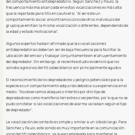
del comportamiento antidepredatorio. Según Sánchez y Paulo, la
frecuencia máxima alcanzada en estas vocalizaciones es más alta
que la reportada para titís en cautiverio. “Al ser este un
comportamiento social, encontramos coros de otros individuos del
grupo que emitían la misma vocalización o diferentes, dependiendo de
la edad y estado motivacional”.
Algunos expertos habían afirmado que las vocalizaciones
antidepredatorias deberían ser de baja frecuencia para facilitar la
ubicación del emisor y trabajar conjuntamente en el ahuyentamiento
del depredador. Sin embargo, el reciente estudio evidenció que los
sonidos agresivos del tití cabeciblanco son principalmente agudos.
El reconocimiento de los depredadores y peligros potenciales para la
especie es un comportamiento adquirido debido a su experiencia en el
medio. “No observamos ataques o intentos por otro tipo de
depredadores como mamíferos terrestres o serpientes, por lo que no se
pudo constatar si las vocalizaciones de alarma variaban según el tipo
de depredador”.
La vocalización de contacto es simple y similar a un silbido largo. Para
Sánchez y Paulo, este sonido es muy importante en la comunicación
vocal del tití cabeciblanco, ya que es empleada para mantener la