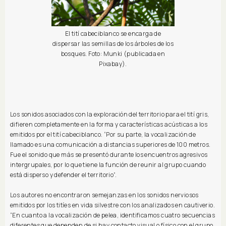
El tití cabeciblanco se encarga de
dispersar las semillas de los árboles de los
bosques. Foto: Munki (publicada en
Pixabay).
Los sonidos asociados con la exploración del territorio para el tití gris,
difieren completamente en la forma y características acústicas a los
emitidos por el tití cabeciblanco. “Por su parte, la vocalización de
llamado es una comunicación a distancias superiores de 100 metros.
Fue el sonido que más se presentó durante los encuentros agresivos
intergrupales, por lo que tiene la función de reunir al grupo cuando
está disperso y defender el territorio”.
Los autores no encontraron semejanzas en los sonidos nerviosos
emitidos por los titíes en vida silvestre con los analizados en cautiverio.
“En cuanto a la vocalización de pelea, identificamos cuatro secuencias
diferentes que dependen de si hay contacto visual o físico con el grupo