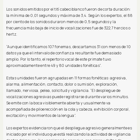
Los sonidos emitidos por el tití cabeciblanco fueron de corta duración:
la mínima de 0,01 segundos y máxima de 3,4. Según los expertos, el 88
por ciento de los sonidos duraron menos de 0,5 segundos y la
frecuencia más baja de inicio de vocalizaciones fue de 322,7 hercios o
hertz.
“Aunque identificamos 107 fonemas, descartamos 31 con menos de 10
datos ya que el intervalo de confianza resultante fue demasiado
amplio. Por lo tanto, el repertorio vocal de este primate tuvo
aproximadamente entre 49 y 80 unidades fonéticas”.
Estas unidades fueron agrupadas en 11 formas fonéticas: agresiva,
alarma, alimentación, contacto, dolor o sumisión, exploración,
llamado, nerviosa, pelea, solicitud y vigilancia. “El despliegue de
vocalizaciones agresivas puede registrarse durante varios minutos.
Se emite con la boca visiblemente abierta y usualmente va
acompañada de piloerección en la cola y cabeza, exhibición corporal,
excitación y movimientos de la lengua”.
Los expertos evidenciaron que el despliegue agresivo generalmente es
iniciado por el individuo que está realizando la actividad de vigilancia