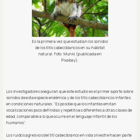
Es la primera vez que estudian los sonidos
de los titís cabeciblancos en su hábitat
natural. Foto: Munki (publicada en
Pixabay).
Los investigadores aseguran que este estudio es el primer aporte sobre
sonidos de esta especie endémica y de los titís cabeciblancos infantes
en condiciones naturales. “Es posible que los infantes emitan
vocalizaciones poco definidas y repetitivas diferentes a otras clases de
edad, comparable a lo que ocurre en el lenguaje infantil de los
humanos”.
Los ruidos agresivos del tití cabeciblanco en vida silvestre hacen parte