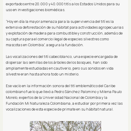
exportados entre 20.000 y 40.000 titís a los Estados Unidos para su
uso en investigaciones biomédicas.
“Hoy en día la mayor amenaza para la supervivencia del tití es la
extensiva deforestación de su hábitat para actividades agropecuarias
y explotación de madera para combustible y construcción, además de
su captura para el comercio ilegal de especies silvestres como
mascotas en Colombia”, asegura la fundación.
Las vocalizaciones del tití cabeciblanco, una especie encargada de
dispersar las semillas de los árboles de los bosques, han sido
ampliamente estudiadas en cautiverio, pero sus sonidos en vida
silvestre eran hasta ahora todo un misterio.
Ese vacío en la información sonora del tití emblemático del Caribe
colombiano fue lo que llevó a Pedro Sánchez Palomino y Milena Paulo
Morelo, expertos de la Universidad Nacional de Colombia y la
Fundación Mi Naturaleza Colombiana, a estudiar por primera vez las
vocalizaciones de esta especie de primate en su hábitat natural.