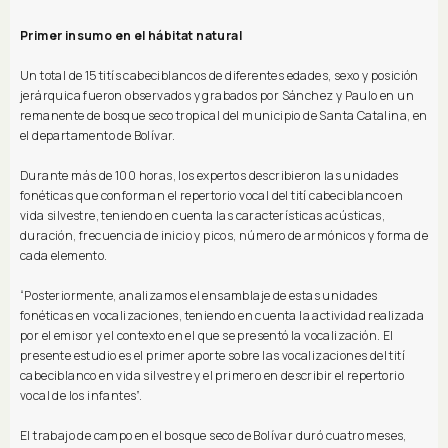
Primer insumo en el hábitat natural
Un total de 15 titís cabeciblancos de diferentes edades, sexo y posición
jerárquica fueron observados y grabados por Sánchez y Paulo en un
remanente de bosque seco tropical del municipio de Santa Catalina, en
el departamento de Bolívar.
Durante más de 100 horas, los expertos describieron las unidades
fonéticas que conforman el repertorio vocal del tití cabeciblanco en
vida silvestre, teniendo en cuenta las características acústicas,
duración, frecuencia de inicio y picos, número de armónicos y forma de
cada elemento.
“Posteriormente, analizamos el ensamblaje de estas unidades
fonéticas en vocalizaciones, teniendo en cuenta la actividad realizada
por el emisor y el contexto en el que se presentó la vocalización. El
presente estudio es el primer aporte sobre las vocalizaciones del tití
cabeciblanco en vida silvestre y el primero en describir el repertorio
vocal de los infantes”.
El trabajo de campo en el bosque seco de Bolívar duró cuatro meses,