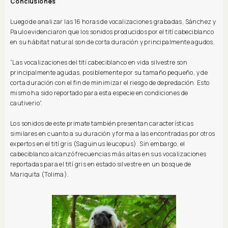
Conclusiones
Luego de analizar las 16 horas de vocalizaciones grabadas, Sánchez y
Paulo evidenciaron que los sonidos producidos por el tití cabeciblanco
en su hábitat natural son de corta duración y principalmente agudos.
“Las vocalizaciones del tití cabeciblanco en vida silvestre son
principalmente agudas, posiblemente por su tamaño pequeño, y de
corta duración con el fin de minimizar el riesgo de depredación. Esto
mismo ha sido reportado para esta especie en condiciones de
cautiverio”.
Los sonidos de este primate también presentan características
similares en cuanto a su duración y forma a las encontradas por otros
expertos en el tití gris (Saguinus leucopus). Sin embargo, el
cabeciblanco alcanzó frecuencias más altas en sus vocalizaciones
reportadas para el tití gris en estado silvestre en un bosque de
Mariquita (Tolima).