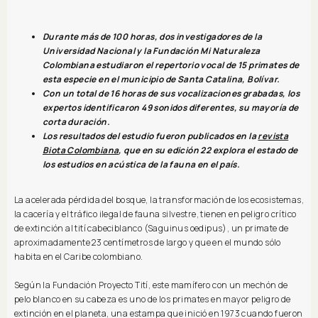
Durante más de 100 horas, dos investigadores de la
Universidad Nacional y la Fundación Mi Naturaleza
Colombiana estudiaron el repertorio vocal de 15 primates de
esta especie en el municipio de Santa Catalina, Bolívar.
Con un total de 16 horas de sus vocalizaciones grabadas, los
expertos identificaron 49 sonidos diferentes, su mayoría de
corta duración.
Los resultados del estudio fueron publicados en la
revista
Biota Colombiana
, que en su edición 22 explora el estado de
los estudios en acústica de la fauna en el país.
La acelerada pérdida del bosque, la transformación de los ecosistemas,
la cacería y el tráfico ilegal de fauna silvestre, tienen en peligro crítico
de extinción al tití cabeciblanco (Saguinus oedipus), un primate de
aproximadamente 23 centímetros de largo y que en el mundo sólo
habita en el Caribe colombiano.
Según la Fundación Proyecto Tití, este mamífero con un mechón de
pelo blanco en su cabeza es uno de los primates en mayor peligro de
extinción en el planeta, una estampa que inició en 1973 cuando fueron