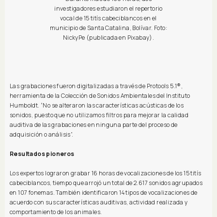
investigadores estudiaron el repertorio
vocal de 15 titís cabeciblancos en el
municipio de Santa Catalina, Bolívar. Foto:
NickyPe (publicada en Pixabay).
Las grabaciones fueron digitalizadas a través de Protools 5.1®,
herramienta de la Colección de Sonidos Ambientales del Instituto
Humboldt. “No se alteraron las características acústicas de los
sonidos, puesto que no utilizamos filtros para mejorar la calidad
auditiva de las grabaciones en ninguna parte del proceso de
adquisición o análisis”.
Resultados pioneros
Los expertos lograron grabar 16 horas de vocalizaciones de los 15 titís
cabeciblancos, tiempo que arrojó un total de 2.617 sonidos agrupados
en 107 fonemas. También identificaron 14 tipos de vocalizaciones de
acuerdo con sus características auditivas, actividad realizada y
comportamiento de los animales.