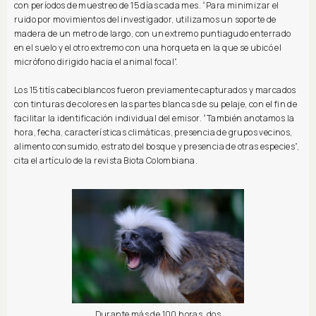
con períodos de muestreo de 15 días cada mes. “Para minimizar el
ruido por movimientos del investigador, utilizamos un soporte de
madera de un metro de largo, con un extremo puntiagudo enterrado
en el suelo y el otro extremo con una horqueta en la que se ubicó el
micrófono dirigido hacia el animal focal”.
Los 15 titís cabeciblancos fueron previamente capturados y marcados
con tinturas de colores en las partes blancas de su pelaje, con el fin de
facilitar la identificación individual del emisor. “También anotamos la
hora, fecha, características climáticas, presencia de grupos vecinos,
alimento consumido, estrato del bosque y presencia de otras especies”,
cita el artículo de la revista Biota Colombiana.
Durante más de 100 horas, dos