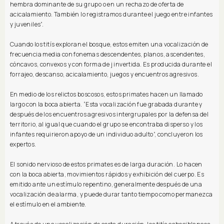
hembra dominante de su grupo o en un rechazo de oferta de
acicalamiento. También lo registramos durante el juego entre infantes
y juveniles”.
Cuando los titís exploran el bosque, estos emiten una vocalización de
frecuencia media con fonemas descendentes, planos, ascendentes,
cóncavos, convexos y con forma de j invertida. Es producida durante el
forrajeo, descanso, acicalamiento, juegos y encuentros agresivos.
En medio de los relictos boscosos, estos primates hacen un llamado
largo con la boca abierta. “Esta vocalización fue grabada durante y
después de los encuentros agresivos intergrupales por la defensa del
territorio, al igual que cuando el grupo se encontraba disperso y los
infantes requirieron apoyo de un individuo adulto”, concluyeron los
expertos.
El sonido nervioso de estos primates es de larga duración. Lo hacen
con la boca abierta, movimientos rápidos y exhibición del cuerpo. Es
emitido ante un estímulo repentino, generalmente después de una
vocalización de alarma, y puede durar tanto tiempo como permanezca
el estímulo en el ambiente.