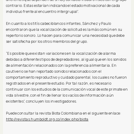
contrario. Estas estarían indicando el estado motivacional de cada
individuo frente al encuentro intergrupal”.
En cuanto a los titís cabeciblancos infantes, Sánchez y Paulo
encontraron que la vocalización de solicitud es la más común en su
repertorio sonoro. Lo hacen para comunicar una necesidad que debe
ser satisfecha por los otros miembros del grupo.
“Es posible que existan variaciones en la vocalización de alarma
debidas a diferentes tipos de depredadores, al igual que en los sonidos
de alimentación relacionados con la preferencia alimentaria. En
cautiverio se han reportado sonidos relacionados con el
comportamiento reproductivo y cuidado parental, los cuales no fueron
registrados en el presente estudio. Por tal razón, es necesario
continuar con los estudios de la comunicación vocal de este primate en
vida silvestre, con el fin de llenar los vacíos de información aún
existentes”, concluyen los investigadores.
Puede consultar la revista Biota Colombiana en el siguiente enlace:
http://revistas.humboldt.org.co/index.php/biota