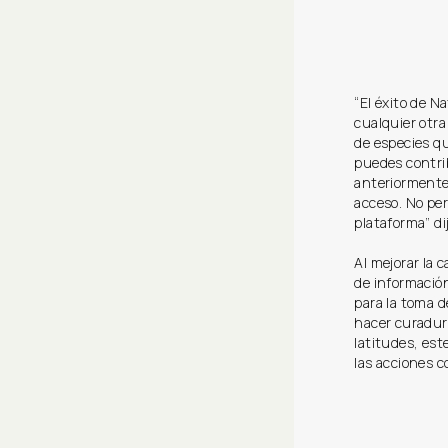
“El éxito de N
cualquier otra
de especies qu
puedes contrib
anteriormente.
acceso. No per
plataforma” di
Al mejorar la 
de información
para la toma d
hacer curadurí
latitudes, est
las acciones c