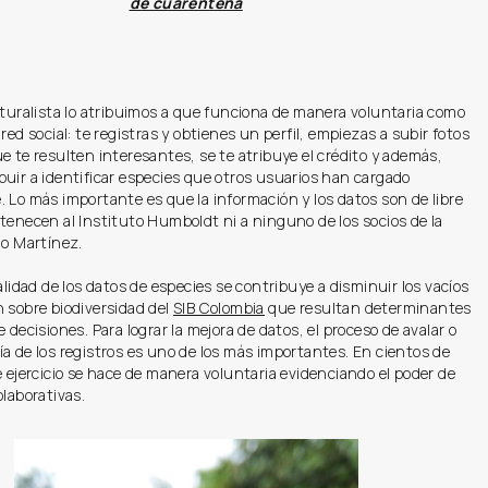
de cuarentena
aturalista lo atribuimos a que funciona de manera voluntaria como
 red social: te registras y obtienes un perfil, empiezas a subir fotos
e te resulten interesantes, se te atribuye el crédito y además,
uir a identificar especies que otros usuarios han cargado
 Lo más importante es que la información y los datos son de libre
tenecen al Instituto Humboldt ni a ninguno de los socios de la
jo Martínez.
calidad de los datos de especies se contribuye a disminuir los vacíos
 sobre biodiversidad del
SIB Colombia
que resultan determinantes
e decisiones. Para lograr la mejora de datos, el proceso de avalar o
a de los registros es uno de los más importantes. En cientos de
e ejercicio se hace de manera voluntaria evidenciando el poder de
olaborativas.