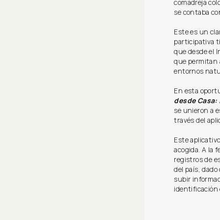
comadreja colo
se contaba con
Este es un cla
participativa 
que desde el I
que permitan 
entornos natu
En esta oportu
desde Casa: 
se unieron a e
través del apli
Este aplicativ
acogida. A la 
registros de e
del país, dad
subir informac
identificación