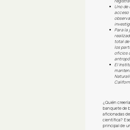
registra
Uno de l
acceso a
observa
investi
Para la
realizad
total de
los par
oficios
antropó
El Insti
manteni
Natural
Californ
¿Quién creería
banquete de b
aficionadas de
científica? E
principal de u