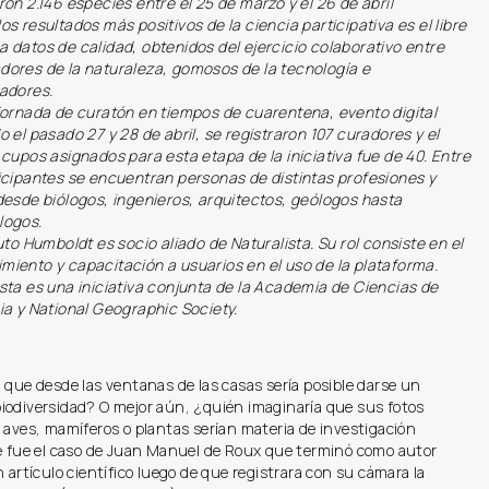
ron 2.146 especies entre el 25 de marzo y el 26 de abril
os resultados más positivos de la ciencia participativa es el libre
 datos de calidad, obtenidos del ejercicio colaborativo entre
dores de la naturaleza, gomosos de la tecnología e
gadores.
 jornada de curatón en tiempos de cuarentena, evento digital
o el pasado 27 y 28 de abril, se registraron 107 curadores y el
 cupos asignados para esta etapa de la iniciativa fue de 40. Entre
ticipantes se encuentran personas de distintas profesiones y
 desde biólogos, ingenieros, arquitectos, geólogos hasta
logos.
tuto Humboldt es socio aliado de Naturalista. Su rol consiste en el
miento y capacitación a usuarios en el uso de la plataforma.
ista es una iniciativa conjunta de la Academia de Ciencias de
ia y National Geographic Society.
 que desde las ventanas de las casas sería posible darse un
iodiversidad? O mejor aún, ¿quién imaginaría que sus fotos
 aves, mamíferos o plantas serían materia de investigación
se fue el caso de Juan Manuel de Roux que terminó como autor
n artículo científico luego de que registrara con su cámara la