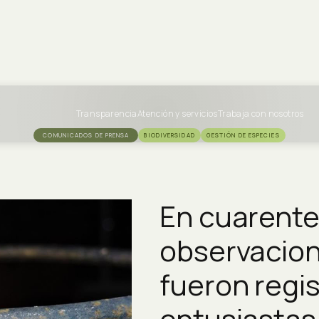
Transparencia
Atención y servicios
Trabaja con nosotros
COMUNICADOS DE PRENSA
BIODIVERSIDAD
GESTIÓN DE ESPECIES
En cuarente
observacion
fueron regi
entusiastas 