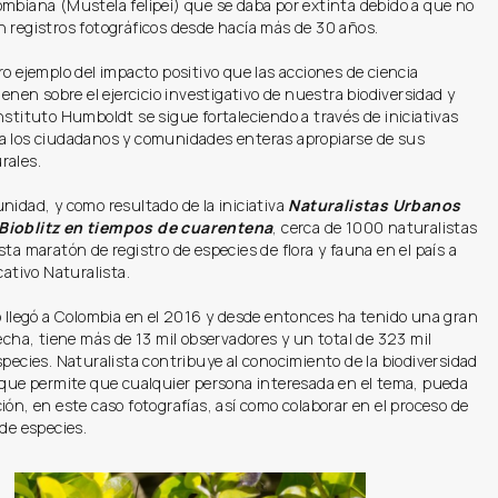
mbiana (Mustela felipei) que se daba por extinta debido a que no
 registros fotográficos desde hacía más de 30 años.
ro ejemplo del impacto positivo que las acciones de ciencia
tienen sobre el ejercicio investigativo de nuestra biodiversidad y
nstituto Humboldt se sigue fortaleciendo a través de iniciativas
a los ciudadanos y comunidades enteras apropiarse de sus
rales.
nidad, y como resultado de la iniciativa
Naturalistas Urbanos
Bioblitz en tiempos de cuarentena
, cerca de 1000 naturalistas
sta maratón de registro de especies de flora y fauna en el país a
cativo Naturalista.
o llegó a Colombia en el 2016 y desde entonces ha tenido una gran
fecha, tiene más de 13 mil observadores y un total de 323 mil
species. Naturalista contribuye al conocimiento de la biodiversidad
o que permite que cualquier persona interesada en el tema, pueda
ión, en este caso fotografías, así como colaborar en el proceso de
 de especies.