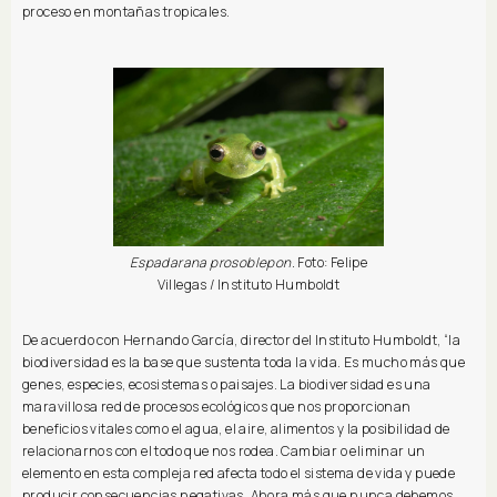
proceso en montañas tropicales.
Espadarana prosoblepon.
Foto: Felipe
Villegas / Instituto Humboldt
De acuerdo con Hernando García, director del Instituto Humboldt, “la
biodiversidad es la base que sustenta toda la vida. Es mucho más que
genes, especies, ecosistemas o paisajes. La biodiversidad es una
maravillosa red de procesos ecológicos que nos proporcionan
beneficios vitales como el agua, el aire, alimentos y la posibilidad de
relacionarnos con el todo que nos rodea. Cambiar o eliminar un
elemento en esta compleja red afecta todo el sistema de vida y puede
producir consecuencias negativas. Ahora más que nunca debemos