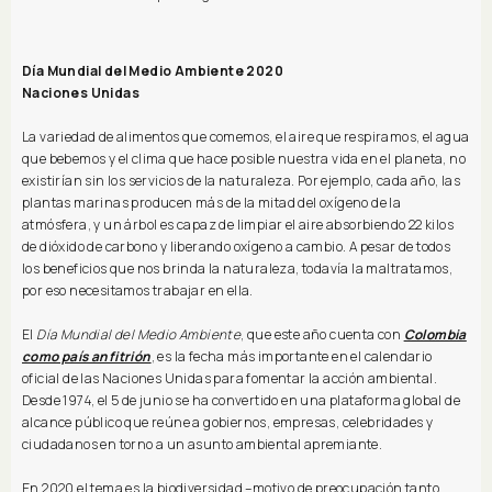
Día Mundial del Medio Ambiente 2020
Naciones Unidas
La variedad de alimentos que comemos, el aire que respiramos, el agua
que bebemos y el clima que hace posible nuestra vida en el planeta, no
existirían sin los servicios de la naturaleza. Por ejemplo, cada año, las
plantas marinas producen más de la mitad del oxígeno de la
atmósfera, y un árbol es capaz de limpiar el aire absorbiendo 22 kilos
de dióxido de carbono y liberando oxígeno a cambio. A pesar de todos
los beneficios que nos brinda la naturaleza, todavía la maltratamos,
por eso necesitamos trabajar en ella.
El
Día Mundial del Medio Ambiente
, que este año cuenta con
Colombia
como país anfitrión
, es la fecha más importante en el calendario
oficial de las Naciones Unidas para fomentar la acción ambiental.
Desde 1974, el 5 de junio se ha convertido en una plataforma global de
alcance público que reúne a gobiernos, empresas, celebridades y
ciudadanos en torno a un asunto ambiental apremiante.
En 2020 el tema es la biodiversidad –motivo de preocupación tanto