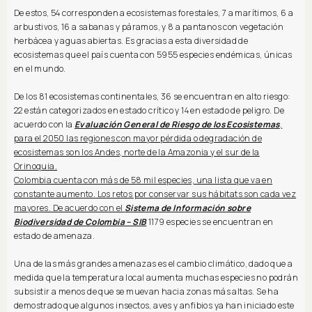
De estos, 54 corresponden a ecosistemas forestales, 7 a marítimos, 6 a
arbustivos, 16 a sabanas y páramos, y 8 a pantanos con vegetación
herbácea y aguas abiertas. Es gracias a esta diversidad de
ecosistemas que el país cuenta con 5955 especies endémicas, únicas
en el mundo.
De los 81 ecosistemas continentales, 36 se encuentran en alto riesgo:
22 están categorizados en estado crítico y 14 en estado de peligro. De
acuerdo con la
Evaluación General de Riesgo de los Ecosistemas
,
para el 2050 las regiones con mayor pérdida o degradación de
ecosistemas son los Andes, norte de la Amazonia y el sur de la
Orinoquia.
Colombia cuenta con más de 58 mil especies, una lista que va en
constante aumento. Los retos por conservar sus hábitats son cada vez
mayores. De acuerdo con el
Sistema de Información sobre
Biodiversidad de Colombia – SIB
1179 especies se encuentran en
estado de amenaza.
Una de las más grandes amenazas es el cambio climático, dado que a
medida que la temperatura local aumenta muchas especies no podrán
subsistir a menos de que se muevan hacia zonas más altas. Se ha
demostrado que algunos insectos, aves y anfibios ya han iniciado este