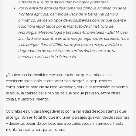
alberga el 10% de la diversidad biológica planetaria.
Por cuenta de actividades humanas como la ampliación de la
frontera agrícola, cambio de usos de la tierra y el cambio
climático, de los 96 tipos de ecosistemas con los que cuenta
Colombia reportados por el Instituto de El Instituto de
Hidrología, Meteorología y Estudios Ambientales - IDEAM, casi
la mitad se encuentra en alto riesgo, algunos en estado crítico
y de peligro. Para el 2050, las regiones con mayor pérdida o
degradación de ecosistemas son los Andes, norte de la
Amazonia y el sur de la Orinoquia.
¿Cuáles son las posibles consecuencias de que la mitad de los
ecosistemas del país se encuentre en riesgo? La respuesta es
contundente: pérdida de biodiversidad y servicios ecosistémicos como
el agua, la calidad del aire y de los suelos que proveen, entre otras
cosas, nuestro alimento.
Colombia es un país megadiverso por la variedad de ecosistemas que
alberga. Son en total 96 que incluyen paisajes que van desde sabanas
y desiertos pasando por bosques tropicales secos y húmedos, hasta
montañas con áreas paramunas.