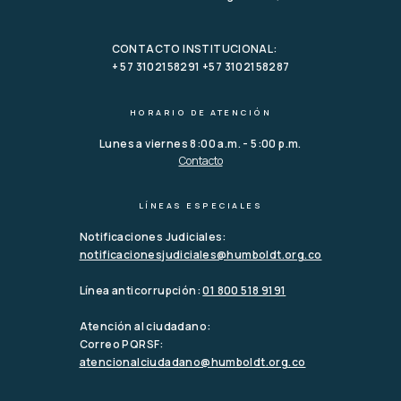
CONTACTO INSTITUCIONAL:
+ 57 3102158291 +57 3102158287
HORARIO DE ATENCIÓN
Lunes a viernes 8:00 a.m. - 5:00 p.m.
Contacto
LÍNEAS ESPECIALES
Notificaciones Judiciales:
notificacionesjudiciales@humboldt.org.co
Línea anticorrupción:
01 800 518 9191
Atención al ciudadano:
Correo PQRSF:
atencionalciudadano@humboldt.org.co